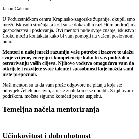
Jason Calcanis
U Poduzetničkom centru Krapinsko-zagorske županije, okupili smo
mrežu iskusnih stručnjaka koji su se dokazali u različitim područjima
gospodarstva i poslovanja. Ovi mentori nude svoje znanje, iskustvo i
široku mrežu kontakata kako bi vam pomogli na vašem poslovnom
putu.
Mentori u našoj mreži razumiju vaše potrebe i izazove te ulažu
svoje vrijeme, energiju i kompetencije kako bi vas podržali u
ostvarivanju vaših ciljeva.
Njihovo vodstvo omogućava vam da
otkrijete i razvijete svoje talente i sposobnosti koje možda sami
niste prepoznali.
Naši mentori su tu da vam pruže odgovore na pitanja koja ste
oduvijek željeli postaviti, a niste znali kome se obratiti. S njihovom
podrškom, možete sigurno koračati prema uspjehu.
Temeljna načela mentoriranja
Učinkovitost i dobrohotnost