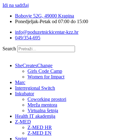
Idi na sadržaj
Bobovje 52G, 49000 Krapina
Ponedjeljak-Petak od 07:00 do 15:00
info@poduzetnickicentar-kzz.hr
049/354-695
Search
SheCreatesChange
Girls Code Camp
Women for Impact
Marc
Interregional Switch
Inkubator
Coworking prostori
Mreža mentora
Virtualna šetnja
Health IT akademija
Z-MED
Z-MED HR
Z-MED EN
Sprint