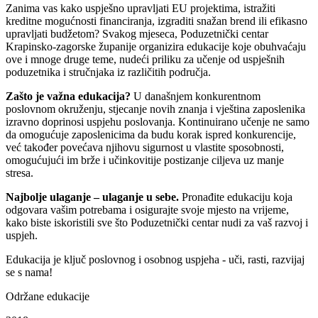
Zanima vas kako uspješno upravljati EU projektima, istražiti
kreditne mogućnosti financiranja, izgraditi snažan brend ili efikasno
upravljati budžetom? Svakog mjeseca, Poduzetnički centar
Krapinsko-zagorske županije organizira edukacije koje obuhvaćaju
ove i mnoge druge teme, nudeći priliku za učenje od uspješnih
poduzetnika i stručnjaka iz različitih područja.
Zašto je važna edukacija?
U današnjem konkurentnom
poslovnom okruženju, stjecanje novih znanja i vještina zaposlenika
izravno doprinosi uspjehu poslovanja. Kontinuirano učenje ne samo
da omogućuje zaposlenicima da budu korak ispred konkurencije,
već također povećava njihovu sigurnost u vlastite sposobnosti,
omogućujući im brže i učinkovitije postizanje ciljeva uz manje
stresa.
Najbolje ulaganje – ulaganje u sebe.
Pronađite edukaciju koja
odgovara vašim potrebama i osigurajte svoje mjesto na vrijeme,
kako biste iskoristili sve što Poduzetnički centar nudi za vaš razvoj i
uspjeh.
Edukacija je ključ poslovnog i osobnog uspjeha - uči, rasti, razvijaj
se s nama!
Održane edukacije