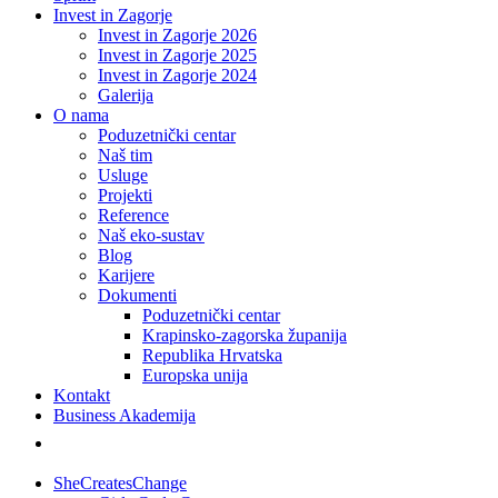
Invest in Zagorje
Invest in Zagorje 2026
Invest in Zagorje 2025
Invest in Zagorje 2024
Galerija
O nama
Poduzetnički centar
Naš tim
Usluge
Projekti
Reference
Naš eko-sustav
Blog
Karijere
Dokumenti
Poduzetnički centar
Krapinsko-zagorska županija
Republika Hrvatska
Europska unija
Kontakt
Business Akademija
SheCreatesChange