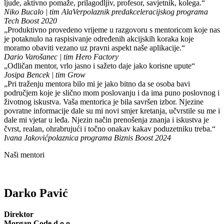
ljude, aktivno pomaže, prilagodljiv, profesor, savjetnik, kolega.“
Niko Bucalo | tim AlaVer
polaznik predakceleracijskog programa
Tech Boost 2020
„Produktivno provedeno vrijeme u razgovoru s mentoricom koje nas
je potaknulo na raspisivanje određenih akcijskih koraka koje
moramo obaviti vezano uz pravni aspekt naše aplikacije.“
Dario Varošanec | tim Hero Factory
„Odličan mentor, vrlo jasno i sažeto daje jako korisne upute“
Josipa Bencek | tim Grow
„Pri traženju mentora bilo mi je jako bitno da se osoba bavi
područjem koje je slično mom poslovanju i da ima puno poslovnog i
životnog iskustva. Vaša mentorica je bila savršen izbor. Njezine
povratne informacije dale su mi novi smjer kretanja, učvrstile su me i
dale mi vjetar u leđa. Njezin način prenošenja znanja i iskustva je
čvrst, realan, ohrabrujući i točno onakav kakav poduzetniku treba.“
Ivana Jaković
polaznica programa Biznis Boost 2024
Naši mentori
Darko Pavić
Direktor
Morgan Code d.o.o.