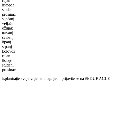
rujan
listopad
studeni
prosinac
siječanj
veljača
ožujak
travanj
svibanj
lipanj
srpanj
kolovoz
rujan
listopad
studeni
prosinac
Isplanirajte svoje vrijeme unaprijed i prijavite se na #EDUKACIJE