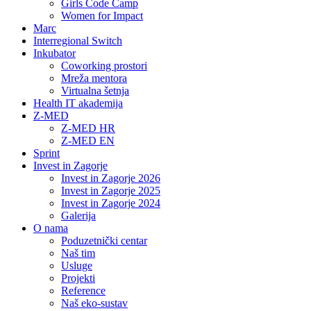
Girls Code Camp
Women for Impact
Marc
Interregional Switch
Inkubator
Coworking prostori
Mreža mentora
Virtualna šetnja
Health IT akademija
Z-MED
Z-MED HR
Z-MED EN
Sprint
Invest in Zagorje
Invest in Zagorje 2026
Invest in Zagorje 2025
Invest in Zagorje 2024
Galerija
O nama
Poduzetnički centar
Naš tim
Usluge
Projekti
Reference
Naš eko-sustav