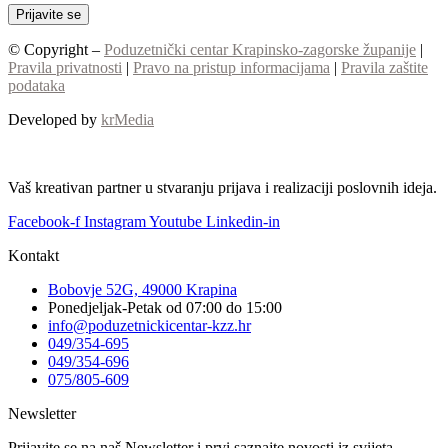
© Copyright –
Poduzetnički centar Krapinsko-zagorske županije
|
Pravila privatnosti
|
Pravo na pristup informacijama
|
Pravila zaštite
podataka
Developed by
krMedia
Vaš kreativan partner u stvaranju prijava i realizaciji poslovnih ideja.
Facebook-f
Instagram
Youtube
Linkedin-in
Kontakt
Bobovje 52G, 49000 Krapina
Ponedjeljak-Petak od 07:00 do 15:00
info@poduzetnickicentar-kzz.hr
049/354-695
049/354-696
075/805-609
Newsletter
Prijavite se na naš Newsletter i prvi saznajte novosti iz svijeta