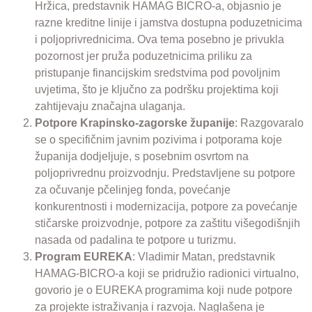
Hržica, predstavnik HAMAG BICRO-a, objasnio je
razne kreditne linije i jamstva dostupna poduzetnicima
i poljoprivrednicima. Ova tema posebno je privukla
pozornost jer pruža poduzetnicima priliku za
pristupanje financijskim sredstvima pod povoljnim
uvjetima, što je ključno za podršku projektima koji
zahtijevaju značajna ulaganja.
Potpore Krapinsko-zagorske županije
: Razgovaralo
se o specifičnim javnim pozivima i potporama koje
županija dodjeljuje, s posebnim osvrtom na
poljoprivrednu proizvodnju. Predstavljene su potpore
za očuvanje pčelinjeg fonda, povećanje
konkurentnosti i modernizacija, potpore za povećanje
stičarske proizvodnje, potpore za zaštitu višegodišnjih
nasada od padalina te potpore u turizmu.
Program EUREKA
: Vladimir Matan, predstavnik
HAMAG-BICRO-a koji se pridružio radionici virtualno,
govorio je o EUREKA programima koji nude potpore
za projekte istraživanja i razvoja. Naglašena je