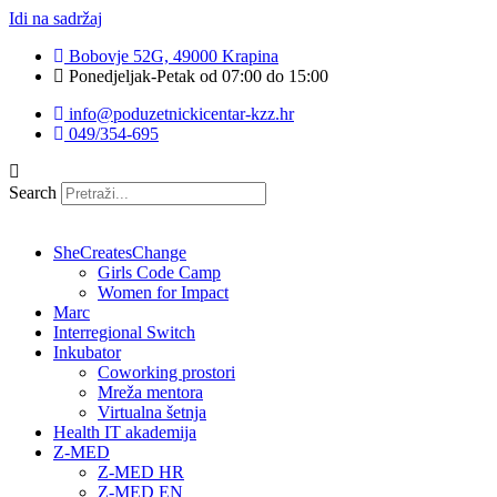
Idi na sadržaj
Bobovje 52G, 49000 Krapina
Ponedjeljak-Petak od 07:00 do 15:00
info@poduzetnickicentar-kzz.hr
049/354-695
Search
SheCreatesChange
Girls Code Camp
Women for Impact
Marc
Interregional Switch
Inkubator
Coworking prostori
Mreža mentora
Virtualna šetnja
Health IT akademija
Z-MED
Z-MED HR
Z-MED EN