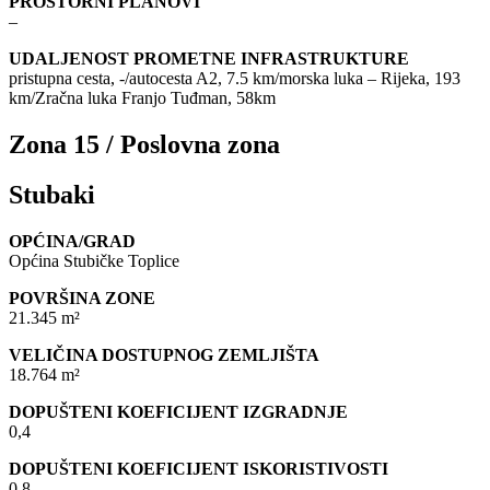
PROSTORNI PLANOVI
–
UDALJENOST PROMETNE INFRASTRUKTURE
pristupna cesta, -/autocesta A2, 7.5 km/morska luka – Rijeka, 193
km/Zračna luka Franjo Tuđman, 58km
Zona 15 / Poslovna zona
Stubaki
OPĆINA/GRAD
Općina Stubičke Toplice
POVRŠINA ZONE
21.345 m²
VELIČINA DOSTUPNOG ZEMLJIŠTA
18.764 m²
DOPUŠTENI KOEFICIJENT IZGRADNJE
0,4
DOPUŠTENI KOEFICIJENT ISKORISTIVOSTI
0,8