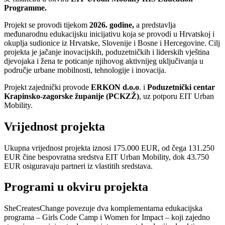
Programme.
Projekt se provodi tijekom
2026. godine,
a predstavlja
međunarodnu edukacijsku inicijativu koja se provodi u Hrvatskoj i
okuplja sudionice iz Hrvatske, Slovenije i Bosne i Hercegovine. Cilj
projekta je jačanje inovacijskih, poduzetničkih i liderskih vještina
djevojaka i žena te poticanje njihovog aktivnijeg uključivanja u
područje urbane mobilnosti, tehnologije i inovacija.
Projekt zajednički provode
ERKON d.o.o
. i
Poduzetnički centar
Krapinsko-zagorske županije (PCKZŽ)
, uz potporu EIT Urban
Mobility.
Vrijednost projekta
Ukupna vrijednost projekta iznosi 175.000 EUR, od čega 131.250
EUR čine bespovratna sredstva EIT Urban Mobility, dok 43.750
EUR osiguravaju partneri iz vlastitih sredstava.
Programi u okviru projekta
SheCreatesChange povezuje dva komplementarna edukacijska
programa – Girls Code Camp i Women for Impact – koji zajedno