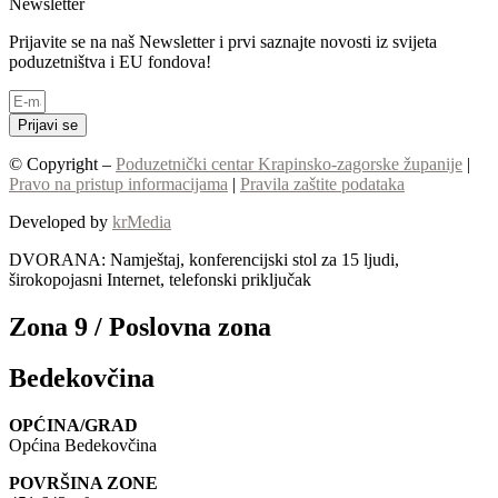
Newsletter
Prijavite se na naš Newsletter i prvi saznajte novosti iz svijeta
poduzetništva i EU fondova!
Prijavi se
© Copyright –
Poduzetnički centar Krapinsko-zagorske županije
|
Pravo na pristup informacijama
|
Pravila zaštite podataka
Developed by
krMedia
DVORANA: Namještaj, konferencijski stol za 15 ljudi,
širokopojasni Internet, telefonski priključak
Zona 9 / Poslovna zona
Bedekovčina
OPĆINA/GRAD
Općina Bedekovčina
POVRŠINA ZONE