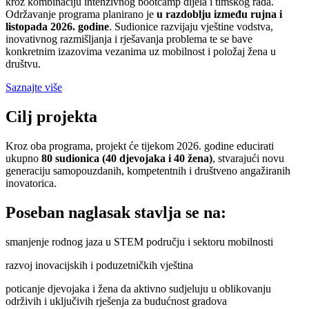
kroz kombinaciju intenzivnog bootcamp dijela i timskog rada.
Održavanje programa planirano je
u razdoblju između rujna i
listopada 2026. godine
. Sudionice razvijaju vještine vodstva,
inovativnog razmišljanja i rješavanja problema te se bave
konkretnim izazovima vezanima uz mobilnost i položaj žena u
društvu.
Saznajte više
Cilj projekta
Kroz oba programa, projekt će tijekom 2026. godine educirati
ukupno
80 sudionica (40 djevojaka i 40 žena)
, stvarajući novu
generaciju samopouzdanih, kompetentnih i društveno angažiranih
inovatorica.
Poseban naglasak stavlja se na:
smanjenje rodnog jaza u STEM području i sektoru mobilnosti
razvoj inovacijskih i poduzetničkih vještina
poticanje djevojaka i žena da aktivno sudjeluju u oblikovanju
održivih i uključivih rješenja za budućnost gradova