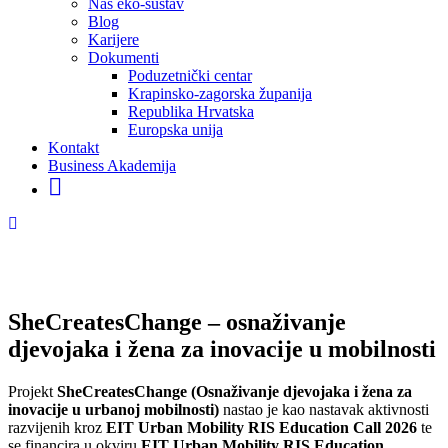
Naš eko-sustav
Blog
Karijere
Dokumenti
Poduzetnički centar
Krapinsko-zagorska županija
Republika Hrvatska
Europska unija
Kontakt
Business Akademija
SheCreatesChange – osnaživanje
djevojaka i žena za inovacije u mobilnosti
Projekt
SheCreatesChange (Osnaživanje djevojaka i žena za
inovacije u urbanoj mobilnosti)
nastao je kao nastavak aktivnosti
razvijenih kroz
EIT Urban Mobility RIS Education Call 2026
te
se financira u okviru
EIT Urban Mobility RIS Education