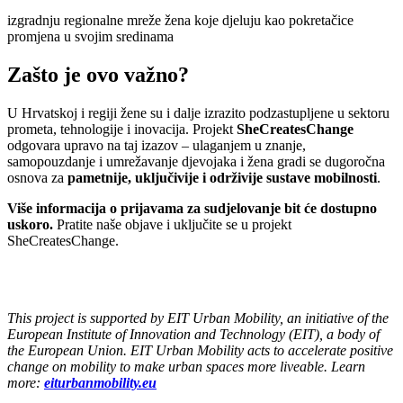
izgradnju regionalne mreže žena koje djeluju kao pokretačice
promjena u svojim sredinama
Zašto je ovo važno?
U Hrvatskoj i regiji žene su i dalje izrazito podzastupljene u sektoru
prometa, tehnologije i inovacija. Projekt
SheCreatesChange
odgovara upravo na taj izazov – ulaganjem u znanje,
samopouzdanje i umrežavanje djevojaka i žena gradi se dugoročna
osnova za
pametnije, uključivije i održivije sustave mobilnosti
.
Više informacija o prijavama za sudjelovanje bit će dostupno
uskoro.
Pratite naše objave i uključite se u projekt
SheCreatesChange.
This project is supported by EIT Urban Mobility, an initiative of the
European Institute of Innovation and Technology (EIT), a body of
the European Union. EIT Urban Mobility acts to accelerate positive
change on mobility to make urban spaces more liveable. Learn
more:
eiturbanmobility.eu