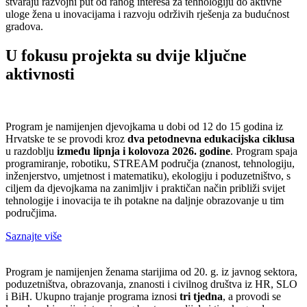
stvaraju razvojni put od ranog interesa za tehnologiju do aktivne
uloge žena u inovacijama i razvoju održivih rješenja za budućnost
gradova.
U fokusu projekta su dvije ključne
aktivnosti
Program je namijenjen djevojkama u dobi od 12 do 15 godina iz
Hrvatske te se provodi kroz
dva petodnevna edukacijska ciklusa
u razdoblju
između lipnja i kolovoza 2026. godine
. Program spaja
programiranje, robotiku, STREAM područja (znanost, tehnologiju,
inženjerstvo, umjetnost i matematiku), ekologiju i poduzetništvo, s
ciljem da djevojkama na zanimljiv i praktičan način približi svijet
tehnologije i inovacija te ih potakne na daljnje obrazovanje u tim
područjima.
Saznajte više
Program je namijenjen ženama starijima od 20. g. iz javnog sektora,
poduzetništva, obrazovanja, znanosti i civilnog društva iz HR, SLO
i BiH. Ukupno trajanje programa iznosi
tri tjedna
, a provodi se