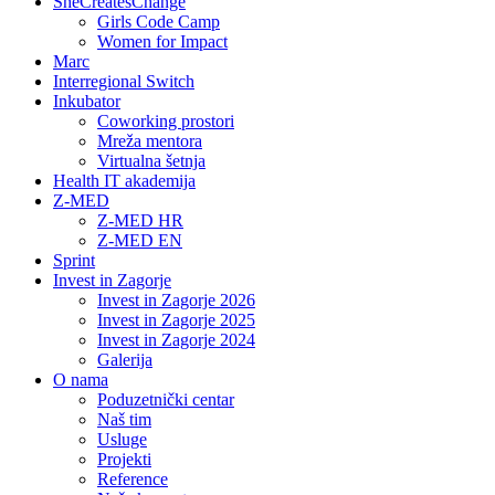
SheCreatesChange
Girls Code Camp
Women for Impact
Marc
Interregional Switch
Inkubator
Coworking prostori
Mreža mentora
Virtualna šetnja
Health IT akademija
Z-MED
Z-MED HR
Z-MED EN
Sprint
Invest in Zagorje
Invest in Zagorje 2026
Invest in Zagorje 2025
Invest in Zagorje 2024
Galerija
O nama
Poduzetnički centar
Naš tim
Usluge
Projekti
Reference