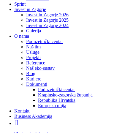
Sprint
Invest in Zagorje
Invest in Zagorje 2026
Invest in Zagorje 2025
Invest in Zagorje 2024
Galerija
O nama
Poduzetnički centar
Naš tim
Usluge
Projekti
Reference
Naš eko-sustav
Blog
Karijere
Dokumenti
Poduzetnički centar
Krapinsko-zagorska županija
Republika Hrvatska
Europska unija
Kontakt
Business Akademija