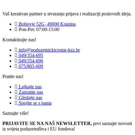
Vaš kreativan partner u stvaranju prijava i realizaciji poslovnih ideja.
Bobovje 52G, 49000 Krapina
Pon-Pet: 07:00-15:00
Kontaktirajte nas!
info@poduzetnickicentar-kzz.hr
049/354-695
049/354-696
075/805-609
Pratite nas!
Lajkajte nas
Zapratite nas
Gledajte nas
Spojite se s nama
Saznajte više!
PRIJAVITE SE NA NAŠ NEWSLETTER,
prvi saznajte novosti
iz svijeta poduzetništva i EU fondova!