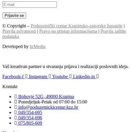
© Copyright –
Poduzetnički centar Krapinsko-zagorske županije
|
Pravila privatnosti
|
Pravo na pristup informacijama
|
Pravila zaštite
podataka
Developed by
krMedia
Vaš kreativan partner u stvaranju prijava i realizaciji poslovnih ideja.
Facebook-f
Instagram
Youtube
Linkedin-in
Kontakt
Bobovje 52G, 49000 Krapina
Ponedjeljak-Petak od 07:00 do 15:00
info@poduzetnickicentar-kzz.hr
049/354-695
049/354-696
075/805-609