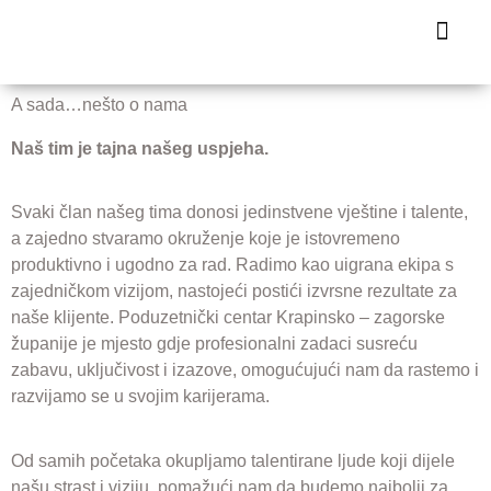
Health IT a
Business A
A sada…nešto o nama
Naš tim je tajna našeg uspjeha.
Svaki član našeg tima donosi jedinstvene vještine i talente,
a zajedno stvaramo okruženje koje je istovremeno
produktivno i ugodno za rad. Radimo kao uigrana ekipa s
zajedničkom vizijom, nastojeći postići izvrsne rezultate za
naše klijente. Poduzetnički centar Krapinsko – zagorske
županije je mjesto gdje profesionalni zadaci susreću
zabavu, uključivost i izazove, omogućujući nam da rastemo i
razvijamo se u svojim karijerama.
Od samih početaka okupljamo talentirane ljude koji dijele
našu strast i viziju, pomažući nam da budemo najbolji za