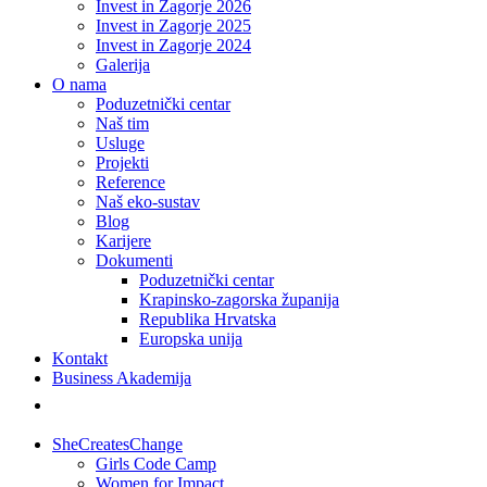
Invest in Zagorje 2026
Invest in Zagorje 2025
Invest in Zagorje 2024
Galerija
O nama
Poduzetnički centar
Naš tim
Usluge
Projekti
Reference
Naš eko-sustav
Blog
Karijere
Dokumenti
Poduzetnički centar
Krapinsko-zagorska županija
Republika Hrvatska
Europska unija
Kontakt
Business Akademija
SheCreatesChange
Girls Code Camp
Women for Impact