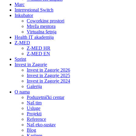
Marc
Interregional Switch
Inkubator
Coworking prostori
Mreža mentora
Virtualna šetnja
Health IT akademija
Z-MED
Z-MED HR
Z-MED EN
Sprint
Invest in Zagorje
Invest in Zagorje 2026
Invest in Zagorje 2025
Invest in Zagorje 2024
Galerija
O nama
Poduzetnički centar
Naš tim
Usluge
Projekti
Reference
Naš eko-sustav
Blog
Karijere