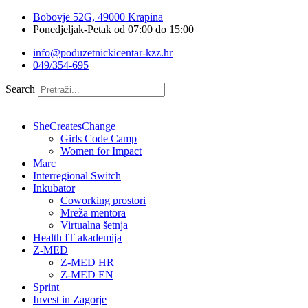
Idi
Bobovje 52G, 49000 Krapina
na
Ponedjeljak-Petak od 07:00 do 15:00
sadržaj
info@poduzetnickicentar-kzz.hr
049/354-695
Search
SheCreatesChange
Girls Code Camp
Women for Impact
Marc
Interregional Switch
Inkubator
Coworking prostori
Mreža mentora
Virtualna šetnja
Health IT akademija
Z-MED
Z-MED HR
Z-MED EN
Sprint
Invest in Zagorje