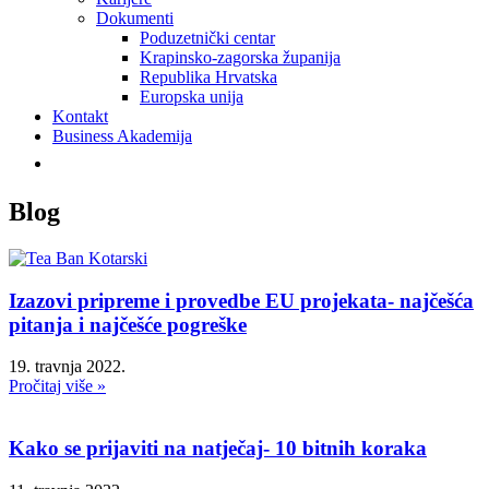
Dokumenti
Poduzetnički centar
Krapinsko-zagorska županija
Republika Hrvatska
Europska unija
Kontakt
Business Akademija
Blog
Izazovi pripreme i provedbe EU projekata- najčešća
pitanja i najčešće pogreške
19. travnja 2022.
Pročitaj više »
Kako se prijaviti na natječaj- 10 bitnih koraka