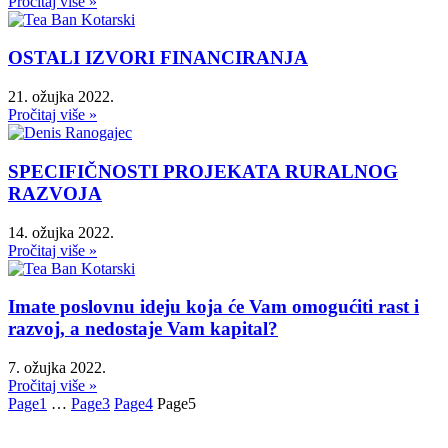
Pročitaj više »
OSTALI IZVORI FINANCIRANJA
21. ožujka 2022.
Pročitaj više »
SPECIFIČNOSTI PROJEKATA RURALNOG
RAZVOJA
14. ožujka 2022.
Pročitaj više »
Imate poslovnu ideju koja će Vam omogućiti rast i
razvoj, a nedostaje Vam kapital?
7. ožujka 2022.
Pročitaj više »
Page
1
…
Page
3
Page
4
Page
5