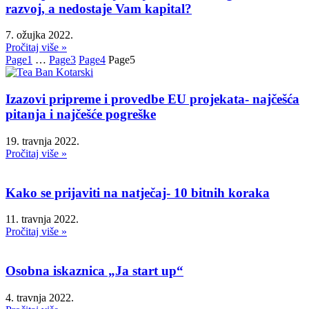
razvoj, a nedostaje Vam kapital?
7. ožujka 2022.
Pročitaj više »
Page
1
…
Page
3
Page
4
Page
5
Izazovi pripreme i provedbe EU projekata- najčešća
pitanja i najčešće pogreške
19. travnja 2022.
Pročitaj više »
Kako se prijaviti na natječaj- 10 bitnih koraka
11. travnja 2022.
Pročitaj više »
Osobna iskaznica „Ja start up“
4. travnja 2022.