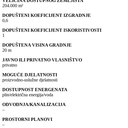
VELIČINA DOSTUPNOG ZEMLJIŠTA
204.000 m²
DOPUŠTENI KOEFICIJENT IZGRADNJE
0,6
DOPUŠTENI KOEFICIJENT ISKORISTIVOSTI
1
DOPUŠTENA VISINA GRADNJE
20 m
JAVNO ILI PRIVATNO VLASNIŠTVO
privatno
MOGUĆE DJELATNOSTI
proizvodno-uslužne djelatnosti
DOSTUPNOST ENERGENATA
plin/električna energija/voda
ODVODNJA/KANALIZACIJA
–
PROSTORNI PLANOVI
–