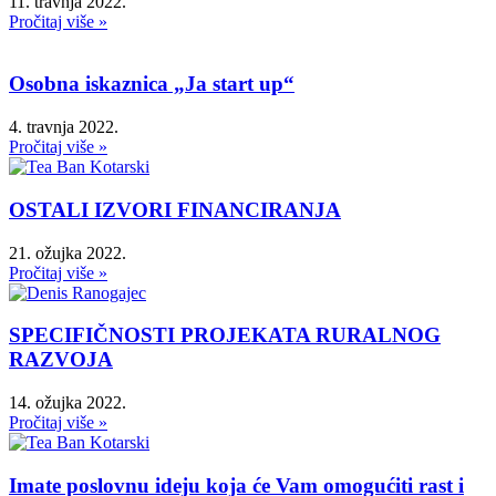
11. travnja 2022.
Pročitaj više »
Osobna iskaznica „Ja start up“
4. travnja 2022.
Pročitaj više »
OSTALI IZVORI FINANCIRANJA
21. ožujka 2022.
Pročitaj više »
SPECIFIČNOSTI PROJEKATA RURALNOG
RAZVOJA
14. ožujka 2022.
Pročitaj više »
Imate poslovnu ideju koja će Vam omogućiti rast i