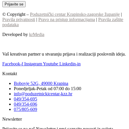
© Copyright –
Poduzetnički centar Krapinsko-zagorske županije
|
Pravila privatnosti
|
Pravo na pristup informacijama
|
Pravila zaštite
podataka
Developed by
krMedia
Vaš kreativan partner u stvaranju prijava i realizaciji poslovnih ideja.
Facebook-f
Instagram
Youtube
Linkedin-in
Kontakt
Bobovje 52G, 49000 Krapina
Ponedjeljak-Petak od 07:00 do 15:00
info@poduzetnickicentar-kzz.hr
049/354-695
049/354-696
075/805-609
Newsletter
Prijavite se na naš Newsletter i prvi saznajte novosti iz svijeta