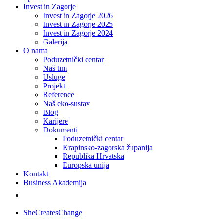
Invest in Zagorje
Invest in Zagorje 2026
Invest in Zagorje 2025
Invest in Zagorje 2024
Galerija
O nama
Poduzetnički centar
Naš tim
Usluge
Projekti
Reference
Naš eko-sustav
Blog
Karijere
Dokumenti
Poduzetnički centar
Krapinsko-zagorska županija
Republika Hrvatska
Europska unija
Kontakt
Business Akademija
SheCreatesChange