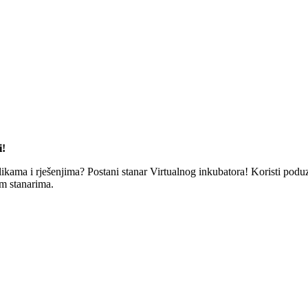
i!
ilikama i rješenjima? Postani stanar Virtualnog inkubatora! Koristi poduz
im stanarima.