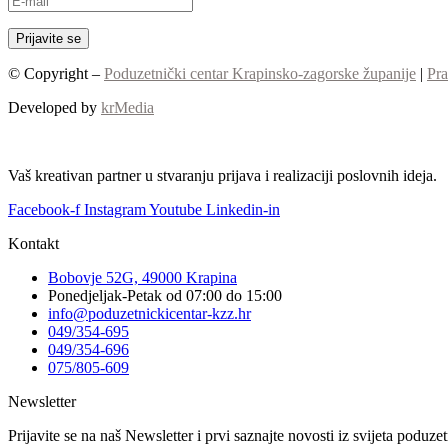
© Copyright –
Poduzetnički centar Krapinsko-zagorske županije
|
Pra
Developed by
krMedia
Vaš kreativan partner u stvaranju prijava i realizaciji poslovnih ideja.
Facebook-f
Instagram
Youtube
Linkedin-in
Kontakt
Bobovje 52G, 49000 Krapina
Ponedjeljak-Petak od 07:00 do 15:00
info@poduzetnickicentar-kzz.hr
049/354-695
049/354-696
075/805-609
Newsletter
Prijavite se na naš Newsletter i prvi saznajte novosti iz svijeta poduz