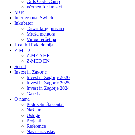
Girls Code Camp
Women for Impact
Marc
Interregional Switch
Inkubator
Coworking prostori
Mreža mentora
Virtualna šetnja
Health IT akademija
Z-MED
Z-MED HR
Z-MED EN
Sprint
Invest in Zagorje
Invest in Zagorje 2026
Invest in Zagorje 2025
Invest in Zagorje 2024
Galerija
O nama
Poduzetnički centar
Naš tim
Usluge
Projekti
Reference
Naš eko-sustav