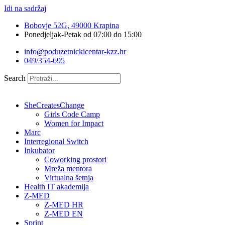
Idi na sadržaj
Bobovje 52G, 49000 Krapina
Ponedjeljak-Petak od 07:00 do 15:00
info@poduzetnickicentar-kzz.hr
049/354-695
Search
SheCreatesChange
Girls Code Camp
Women for Impact
Marc
Interregional Switch
Inkubator
Coworking prostori
Mreža mentora
Virtualna šetnja
Health IT akademija
Z-MED
Z-MED HR
Z-MED EN
Sprint