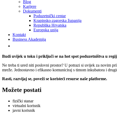
Blog
Karijere
Dokumenti
Poduzetnički centar
Krapinsko-zagorska županija
Republika Hrvatska
Europska unija
Kontakt
Business Akademija
Budi uvijek u toku i priključi se na hot spot poduzetništva u regij
Ne treba ti ured niti poslovni prostor? U potrazi si uvijek za novim pr
mreže. Jednostavno i efikasno komuniciraj s timom inkubatora i drug
Rasti, razvijaj se, poveži se koristeći resurse naše platforme.
Možete postati
fizički stanar
virtualni korisnik
javni korisnik