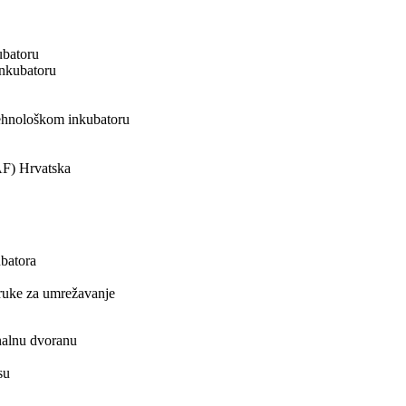
ubatoru
inkubatoru
tehnološkom inkubatoru
AF) Hrvatska
ubatora
poruke za umrežavanje
nalnu dvoranu
su