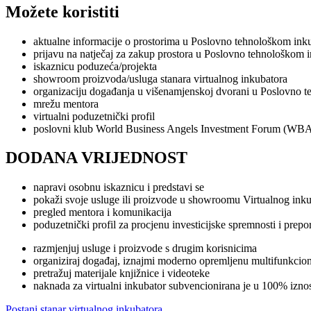
Možete koristiti
aktualne informacije o prostorima u Poslovno tehnološkom ink
prijavu na natječaj za zakup prostora u Poslovno tehnološkom 
iskaznicu poduzeća/projekta
showroom proizvoda/usluga stanara virtualnog inkubatora
organizaciju događanja u višenamjenskoj dvorani u Poslovno 
mrežu mentora
virtualni poduzetnički profil
poslovni klub World Business Angels Investment Forum (WB
DODANA VRIJEDNOST
napravi osobnu iskaznicu i predstavi se
pokaži svoje usluge ili proizvode u showroomu Virtualnog ink
pregled mentora i komunikacija
poduzetnički profil za procjenu investicijske spremnosti i pre
razmjenjuj usluge i proizvode s drugim korisnicima
organiziraj događaj, iznajmi moderno opremljenu multifunkcio
pretražuj materijale knjižnice i videoteke
naknada za virtualni inkubator subvencionirana je u 100% izno
Postani stanar virtualnog inkubatora