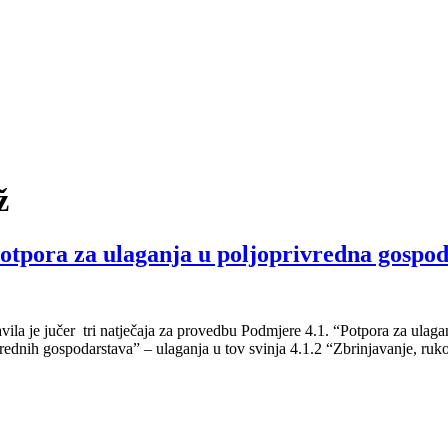
ž
 Potpora za ulaganja u poljoprivredna gospo
bjavila je jučer tri natječaja za provedbu Podmjere 4.1. “Potpora za u
ednih gospodarstava” – ulaganja u tov svinja 4.1.2 “Zbrinjavanje, rukov