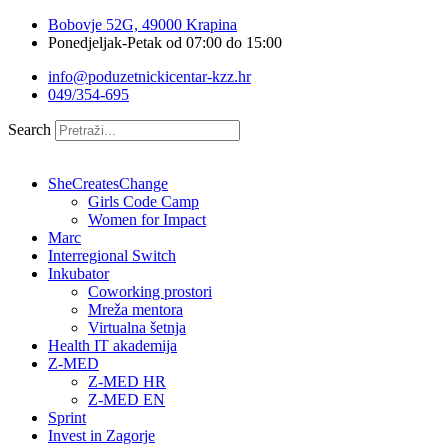
Idi
Bobovje 52G, 49000 Krapina
na
Ponedjeljak-Petak od 07:00 do 15:00
sadržaj
info@poduzetnickicentar-kzz.hr
049/354-695
Search
SheCreatesChange
Girls Code Camp
Women for Impact
Marc
Interregional Switch
Inkubator
Coworking prostori
Mreža mentora
Virtualna šetnja
Health IT akademija
Z-MED
Z-MED HR
Z-MED EN
Sprint
Invest in Zagorje