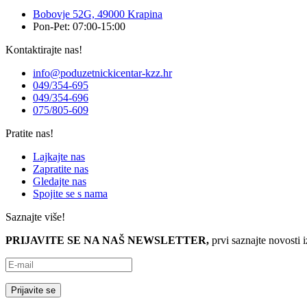
Bobovje 52G, 49000 Krapina
Pon-Pet: 07:00-15:00
Kontaktirajte nas!
info@poduzetnickicentar-kzz.hr
049/354-695
049/354-696
075/805-609
Pratite nas!
Lajkajte nas
Zapratite nas
Gledajte nas
Spojite se s nama
Saznajte više!
PRIJAVITE SE NA NAŠ NEWSLETTER,
prvi saznajte novosti 