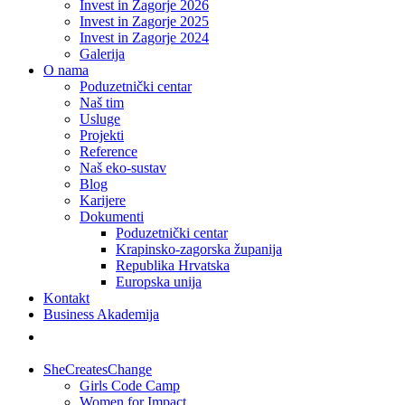
Invest in Zagorje 2026
Invest in Zagorje 2025
Invest in Zagorje 2024
Galerija
O nama
Poduzetnički centar
Naš tim
Usluge
Projekti
Reference
Naš eko-sustav
Blog
Karijere
Dokumenti
Poduzetnički centar
Krapinsko-zagorska županija
Republika Hrvatska
Europska unija
Kontakt
Business Akademija
SheCreatesChange
Girls Code Camp
Women for Impact