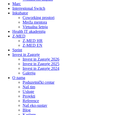
Marc
Interregional Switch
Inkubator
Coworking prostori
Mreža mentora
Virtualna šetnja
Health IT akademija
Z-MED
Z-MED HR
Z-MED EN
Sprint
Invest in Zagorje
Invest in Zagorje 2026
Invest in Zagorje 2025
Invest in Zagorje 2024
Galerija
O nama
Poduzetnički centar
Naš tim
Usluge
Projekti
Reference
Naš eko-sustav
Blog
Karijere