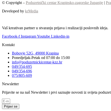
© Copyright –
Poduzetnički centar Krapinsko-zagorske županije
|
Pra
Developed by
krMedia
Vaš kreativan partner u stvaranju prijava i realizaciji poslovnih ideja.
Facebook-f
Instagram
Youtube
Linkedin-in
Kontakt
Bobovje 52G, 49000 Krapina
Ponedjeljak-Petak od 07:00 do 15:00
info@poduzetnickicentar-kzz.hr
049/354-695
049/354-696
075/805-609
Newsletter
Prijavite se na naš Newsletter i prvi saznajte novosti iz svijeta poduz
Prijavi se