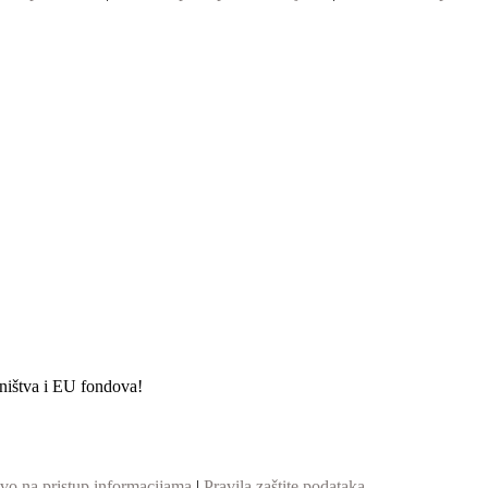
etništva i EU fondova!
vo na pristup informacijama
|
Pravila zaštite podataka