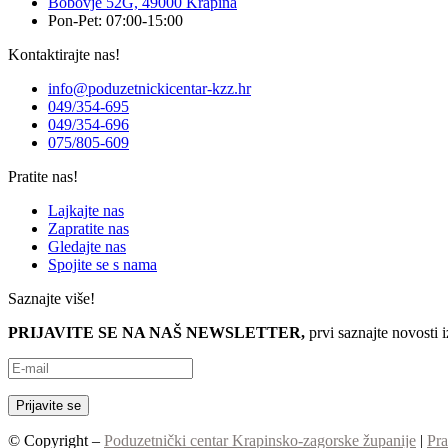
Bobovje 52G, 49000 Krapina
Pon-Pet: 07:00-15:00
Kontaktirajte nas!
info@poduzetnickicentar-kzz.hr
049/354-695
049/354-696
075/805-609
Pratite nas!
Lajkajte nas
Zapratite nas
Gledajte nas
Spojite se s nama
Saznajte više!
PRIJAVITE SE NA NAŠ NEWSLETTER,
prvi saznajte novosti 
© Copyright –
Poduzetnički centar Krapinsko-zagorske županije
|
Pra