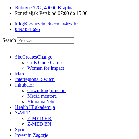
Idi
Bobovje 52G, 49000 Krapina
na
Ponedjeljak-Petak od 07:00 do 15:00
sadržaj
info@poduzetnickicentar-kzz.hr
049/354-695
Search
SheCreatesChange
Girls Code Camp
Women for Impact
Marc
Interregional Switch
Inkubator
Coworking prostori
Mreža mentora
Virtualna šetnja
Health IT akademija
Z-MED
Z-MED HR
Z-MED EN
Sprint
Invest in Zagorje