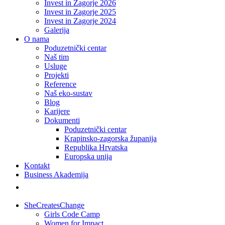
Invest in Zagorje 2026
Invest in Zagorje 2025
Invest in Zagorje 2024
Galerija
O nama
Poduzetnički centar
Naš tim
Usluge
Projekti
Reference
Naš eko-sustav
Blog
Karijere
Dokumenti
Poduzetnički centar
Krapinsko-zagorska županija
Republika Hrvatska
Europska unija
Kontakt
Business Akademija
SheCreatesChange
Girls Code Camp
Women for Impact