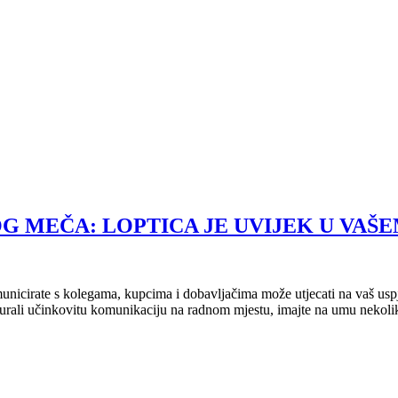
G MEČA: LOPTICA JE UVIJEK U VAŠE
municirate s kolegama, kupcima i dobavljačima može utjecati na vaš uspj
urali učinkovitu komunikaciju na radnom mjestu, imajte na umu nekoliko