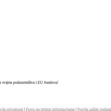
iz svijeta poduzetništva i EU fondova!
vila privatnosti
|
Pravo na pristup informacijama
|
Pravila zaštite podata