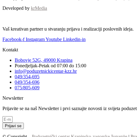
Developed by
krMedia
Vaš kreativan partner u stvaranju prijava i realizaciji poslovnih ideja.
Facebook-f
Instagram
Youtube
Linkedin-in
Kontakt
Bobovje 52G, 49000 Krapina
Ponedjeljak-Petak od 07:00 do 15:00
info@poduzetnickicentar-kzz.hr
049/354-695
049/354-696
075/805-609
Newsletter
Prijavite se na naš Newsletter i prvi saznajte novosti iz svijeta poduz
Prijavi se
© Copyright –
Poduzetnički centar Krapinsko-zagorske županije
|
Pra