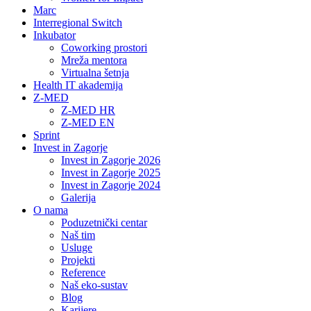
Marc
Interregional Switch
Inkubator
Coworking prostori
Mreža mentora
Virtualna šetnja
Health IT akademija
Z-MED
Z-MED HR
Z-MED EN
Sprint
Invest in Zagorje
Invest in Zagorje 2026
Invest in Zagorje 2025
Invest in Zagorje 2024
Galerija
O nama
Poduzetnički centar
Naš tim
Usluge
Projekti
Reference
Naš eko-sustav
Blog
Karijere