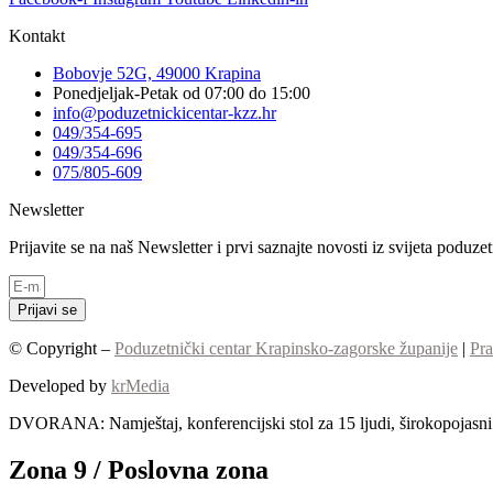
Kontakt
Bobovje 52G, 49000 Krapina
Ponedjeljak-Petak od 07:00 do 15:00
info@poduzetnickicentar-kzz.hr
049/354-695
049/354-696
075/805-609
Newsletter
Prijavite se na naš Newsletter i prvi saznajte novosti iz svijeta poduz
Prijavi se
© Copyright –
Poduzetnički centar Krapinsko-zagorske županije
|
Pra
Developed by
krMedia
DVORANA: Namještaj, konferencijski stol za 15 ljudi, širokopojasni I
Zona 9 / Poslovna zona