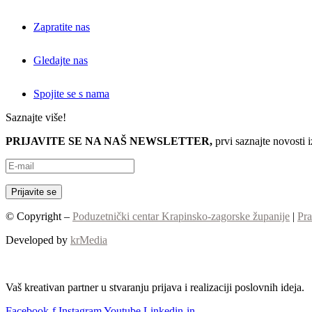
Zapratite nas
Gledajte nas
Spojite se s nama
Saznajte više!
PRIJAVITE SE NA NAŠ NEWSLETTER,
prvi saznajte novosti 
© Copyright –
Poduzetnički centar Krapinsko-zagorske županije
|
Pra
Developed by
krMedia
Vaš kreativan partner u stvaranju prijava i realizaciji poslovnih ideja.
Facebook-f
Instagram
Youtube
Linkedin-in