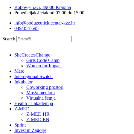
Idi
Bobovje 52G, 49000 Krapina
na
Ponedjeljak-Petak od 07:00 do 15:00
sadržaj
info@poduzetnickicentar-kzz.hr
049/354-695
Search
SheCreatesChange
Girls Code Camp
Women for Impact
Marc
Interregional Switch
Inkubator
Coworking prostori
Mreža mentora
Virtualna šetnja
Health IT akademija
Z-MED
Z-MED HR
Z-MED EN
Sprint
Invest in Zagorje