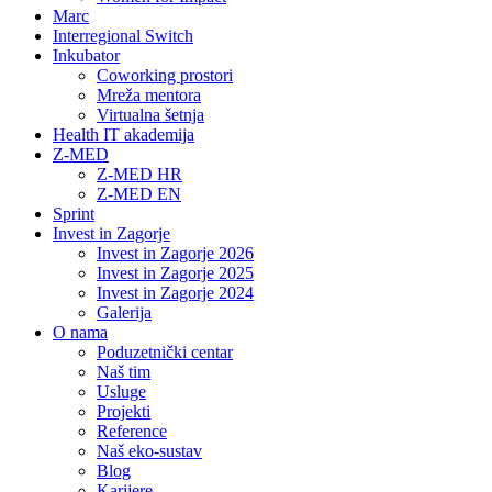
Marc
Interregional Switch
Inkubator
Coworking prostori
Mreža mentora
Virtualna šetnja
Health IT akademija
Z-MED
Z-MED HR
Z-MED EN
Sprint
Invest in Zagorje
Invest in Zagorje 2026
Invest in Zagorje 2025
Invest in Zagorje 2024
Galerija
O nama
Poduzetnički centar
Naš tim
Usluge
Projekti
Reference
Naš eko-sustav
Blog
Karijere