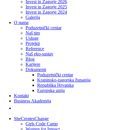
Invest in Zagorje 2026
Invest in Zagorje 2025
Invest in Zagorje 2024
Galerija
O nama
Poduzetnički centar
Naš tim
Usluge
Projekti
Reference
Naš eko-sustav
Blog
Karijere
Dokumenti
Poduzetnički centar
Krapinsko-zagorska županija
Republika Hrvatska
Europska unija
Kontakt
Business Akademija
SheCreatesChange
Girls Code Camp
Women for Impact