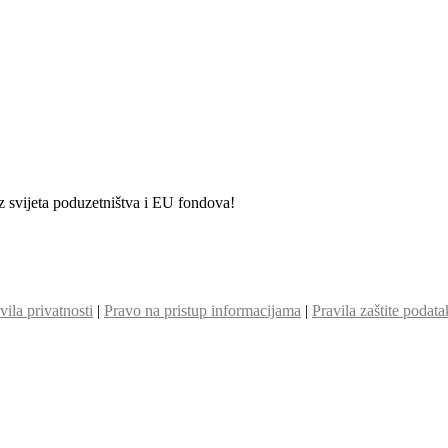
iz svijeta poduzetništva i EU fondova!
vila privatnosti
|
Pravo na pristup informacijama
|
Pravila zaštite podata