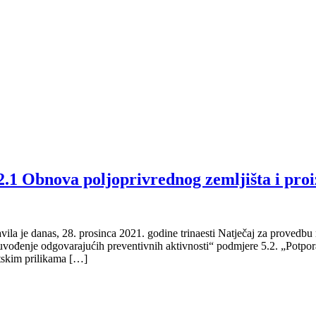
.2.1 Obnova poljoprivrednog zemljišta i pro
javila je danas, 28. prosinca 2021. godine trinaesti Natječaj za proved
vođenje odgovarajućih preventivnih aktivnosti“ podmjere 5.2. „Potpora
tskim prilikama […]