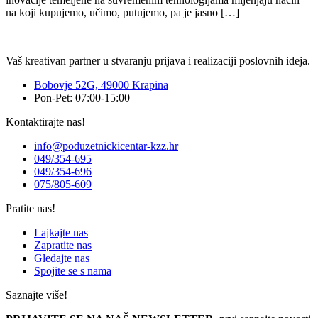
na koji kupujemo, učimo, putujemo, pa je jasno […]
Vaš kreativan partner u stvaranju prijava i realizaciji poslovnih ideja.
Bobovje 52G, 49000 Krapina
Pon-Pet: 07:00-15:00
Kontaktirajte nas!
info@poduzetnickicentar-kzz.hr
049/354-695
049/354-696
075/805-609
Pratite nas!
Lajkajte nas
Zapratite nas
Gledajte nas
Spojite se s nama
Saznajte više!