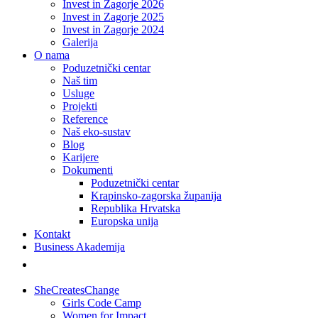
Invest in Zagorje 2026
Invest in Zagorje 2025
Invest in Zagorje 2024
Galerija
O nama
Poduzetnički centar
Naš tim
Usluge
Projekti
Reference
Naš eko-sustav
Blog
Karijere
Dokumenti
Poduzetnički centar
Krapinsko-zagorska županija
Republika Hrvatska
Europska unija
Kontakt
Business Akademija
SheCreatesChange
Girls Code Camp
Women for Impact