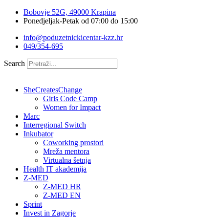
Idi
Bobovje 52G, 49000 Krapina
na
Ponedjeljak-Petak od 07:00 do 15:00
sadržaj
info@poduzetnickicentar-kzz.hr
049/354-695
Search
SheCreatesChange
Girls Code Camp
Women for Impact
Marc
Interregional Switch
Inkubator
Coworking prostori
Mreža mentora
Virtualna šetnja
Health IT akademija
Z-MED
Z-MED HR
Z-MED EN
Sprint
Invest in Zagorje