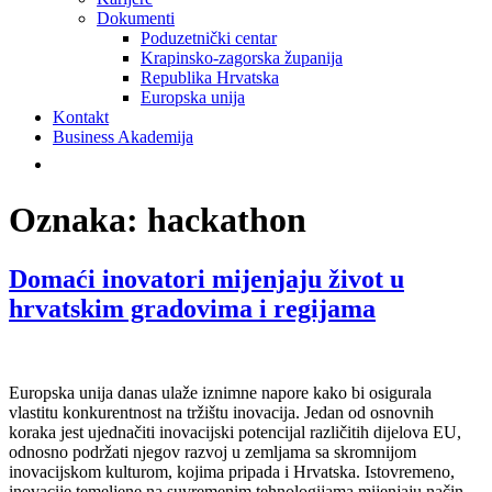
Dokumenti
Poduzetnički centar
Krapinsko-zagorska županija
Republika Hrvatska
Europska unija
Kontakt
Business Akademija
Oznaka:
hackathon
Domaći inovatori mijenjaju život u
hrvatskim gradovima i regijama
Europska unija danas ulaže iznimne napore kako bi osigurala
vlastitu konkurentnost na tržištu inovacija. Jedan od osnovnih
koraka jest ujednačiti inovacijski potencijal različitih dijelova EU,
odnosno podržati njegov razvoj u zemljama sa skromnijom
inovacijskom kulturom, kojima pripada i Hrvatska. Istovremeno,
inovacije temeljene na suvremenim tehnologijama mijenjaju način