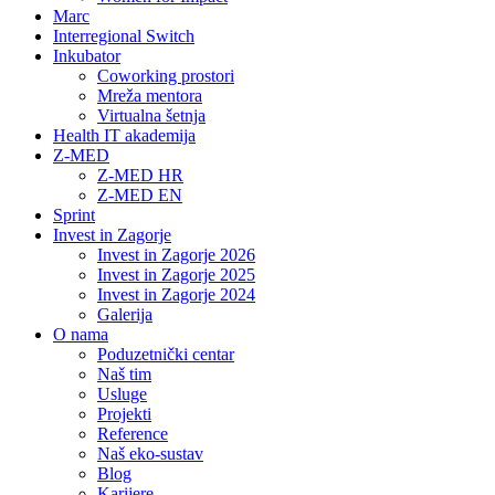
Marc
Interregional Switch
Inkubator
Coworking prostori
Mreža mentora
Virtualna šetnja
Health IT akademija
Z-MED
Z-MED HR
Z-MED EN
Sprint
Invest in Zagorje
Invest in Zagorje 2026
Invest in Zagorje 2025
Invest in Zagorje 2024
Galerija
O nama
Poduzetnički centar
Naš tim
Usluge
Projekti
Reference
Naš eko-sustav
Blog
Karijere