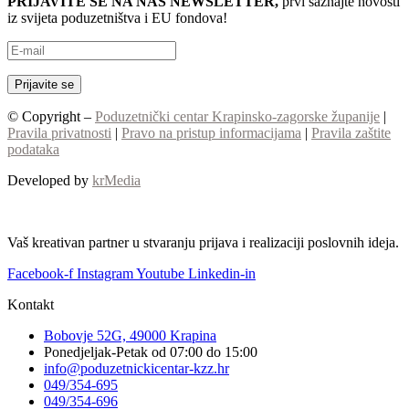
PRIJAVITE SE NA NAŠ NEWSLETTER,
prvi saznajte novosti
iz svijeta poduzetništva i EU fondova!
© Copyright –
Poduzetnički centar Krapinsko-zagorske županije
|
Pravila privatnosti
|
Pravo na pristup informacijama
|
Pravila zaštite
podataka
Developed by
krMedia
Vaš kreativan partner u stvaranju prijava i realizaciji poslovnih ideja.
Facebook-f
Instagram
Youtube
Linkedin-in
Kontakt
Bobovje 52G, 49000 Krapina
Ponedjeljak-Petak od 07:00 do 15:00
info@poduzetnickicentar-kzz.hr
049/354-695
049/354-696