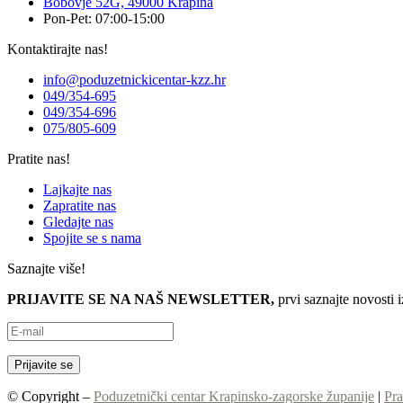
Bobovje 52G, 49000 Krapina
Pon-Pet: 07:00-15:00
Kontaktirajte nas!
info@poduzetnickicentar-kzz.hr
049/354-695
049/354-696
075/805-609
Pratite nas!
Lajkajte nas
Zapratite nas
Gledajte nas
Spojite se s nama
Saznajte više!
PRIJAVITE SE NA NAŠ NEWSLETTER,
prvi saznajte novosti 
© Copyright –
Poduzetnički centar Krapinsko-zagorske županije
|
Pra