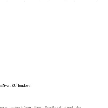
etništva i EU fondova!
vo na pristup informacijama
|
Pravila zaštite podataka