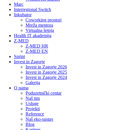
Marc
Interregional Switch
Inkubator
Coworking prostori
Mreža mentora
Virtualna šetnja
Health IT akademija
Z-MED
Z-MED HR
Z-MED EN
Sprint
Invest in Zagorje
Invest in Zagorje 2026
Invest in Zagorje 2025
Invest in Zagorje 2024
Galerija
O nama
Poduzetnički centar
Naš tim
Usluge
Projekti
Reference
Naš eko-sustav
Blog
Karijere