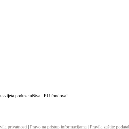
iz svijeta poduzetništva i EU fondova!
vila privatnosti
|
Pravo na pristup informacijama
|
Pravila zaštite podata