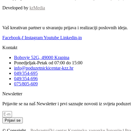
Developed by
krMedia
Vaš kreativan partner u stvaranju prijava i realizaciji poslovnih ideja.
Facebook-f
Instagram
Youtube
Linkedin-in
Kontakt
Bobovje 52G, 49000 Krapina
Ponedjeljak-Petak od 07:00 do 15:00
info@poduzetnickicentar-kzz.hr
049/354-695
049/354-696
075/805-609
Newsletter
Prijavite se na naš Newsletter i prvi saznajte novosti iz svijeta poduz
Prijavi se
© Copyright –
Poduzetnički centar Krapinsko-zagorske županije
|
Pra