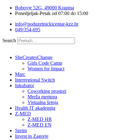
Idi
Bobovje 52G, 49000 Krapina
na
Ponedjeljak-Petak od 07:00 do 15:00
sadržaj
info@poduzetnickicentar-kzz.hr
049/354-695
Search
SheCreatesChange
Girls Code Camp
Women for Impact
Marc
Interregional Switch
Inkubator
Coworking prostori
Mreža mentora
Virtualna šetnja
Health IT akademija
Z-MED
Z-MED HR
Z-MED EN
Sprint
Invest in Zagorje