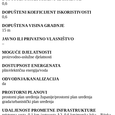
0,6
DOPUŠTENI KOEFICIJENT ISKORISTIVOSTI
0,6
DOPUŠTENA VISINA GRADNJE
15 m
JAVNO ILI PRIVATNO VLASNIŠTVO
–
MOGUĆE DJELATNOSTI
proizvodno-uslužne djelatnosti
DOSTUPNOST ENERGENATA
plin/električna energija/voda
ODVODNJA/KANALIZACIJA
da
PROSTORNI PLANOVI
prostorni plan uređenja županije/prostorni plan uređenja
grada/urbanistički plan uređenja
UDALJENOST PROMETNE INFRASTRUKTURE
pristupna cesta, 0.1 km /autocesta A2, 0.6 km/morska luka – Rijeka,