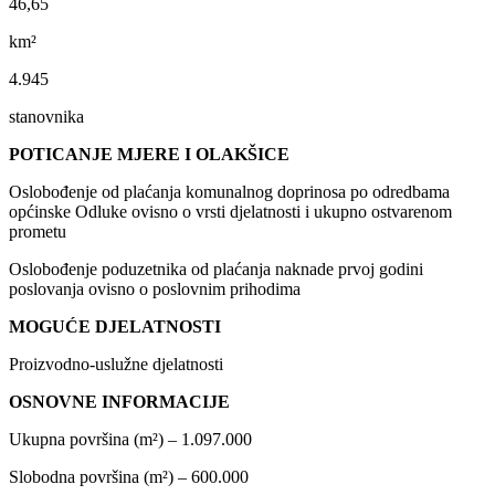
46,65
km²
4.945
stanovnika
POTICANJE MJERE I OLAKŠICE
Oslobođenje od plaćanja komunalnog doprinosa po odredbama
općinske Odluke ovisno o vrsti djelatnosti i ukupno ostvarenom
prometu
Oslobođenje poduzetnika od plaćanja naknade prvoj godini
poslovanja ovisno o poslovnim prihodima
MOGUĆE DJELATNOSTI
Proizvodno-uslužne djelatnosti
OSNOVNE INFORMACIJE
Ukupna površina (m²) – 1.097.000
Slobodna površina (m²) – 600.000