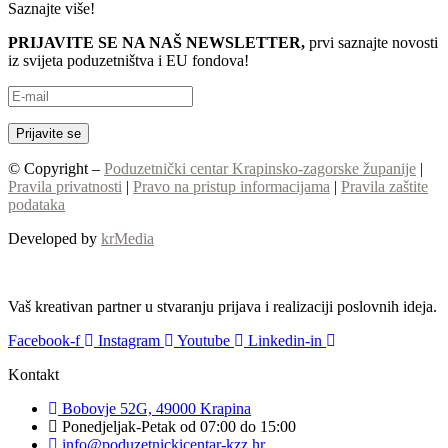
Saznajte više!
PRIJAVITE SE NA NAŠ NEWSLETTER,
prvi saznajte novosti
iz svijeta poduzetništva i EU fondova!
© Copyright –
Poduzetnički centar Krapinsko-zagorske županije
|
Pravila privatnosti
|
Pravo na pristup informacijama
|
Pravila zaštite
podataka
Developed by
krMedia
Vaš kreativan partner u stvaranju prijava i realizaciji poslovnih ideja.
Facebook-f
Instagram
Youtube
Linkedin-in
Kontakt
Bobovje 52G, 49000 Krapina
Ponedjeljak-Petak od 07:00 do 15:00
info@poduzetnickicentar-kzz.hr