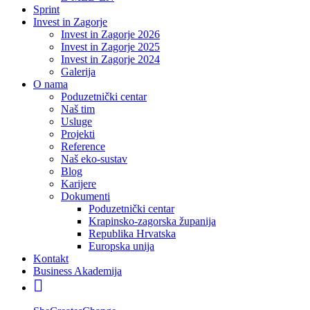
Sprint
Invest in Zagorje
Invest in Zagorje 2026
Invest in Zagorje 2025
Invest in Zagorje 2024
Galerija
O nama
Poduzetnički centar
Naš tim
Usluge
Projekti
Reference
Naš eko-sustav
Blog
Karijere
Dokumenti
Poduzetnički centar
Krapinsko-zagorska županija
Republika Hrvatska
Europska unija
Kontakt
Business Akademija