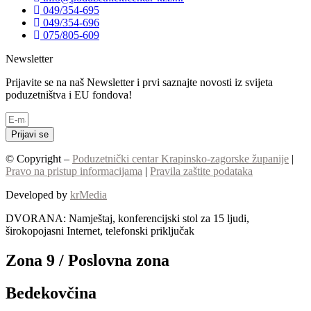
049/354-695
049/354-696
075/805-609
Newsletter
Prijavite se na naš Newsletter i prvi saznajte novosti iz svijeta
poduzetništva i EU fondova!
Prijavi se
© Copyright –
Poduzetnički centar Krapinsko-zagorske županije
|
Pravo na pristup informacijama
|
Pravila zaštite podataka
Developed by
krMedia
DVORANA: Namještaj, konferencijski stol za 15 ljudi,
širokopojasni Internet, telefonski priključak
Zona 9 / Poslovna zona
Bedekovčina