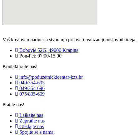
Vaš kreativan partner u stvaranju prijava i realizaciji poslovnih ideja.
Bobovje 52G, 49000 Krapina
Pon-Pet: 07:00-15:00
Kontaktirajte nas!
info@poduzetnickicentar-kzz.hr
049/354-695
049/354-696
075/805-609
Pratite nas!
Lajkajte nas
Zapratite nas
Gledajte nas
Spojite se s nama