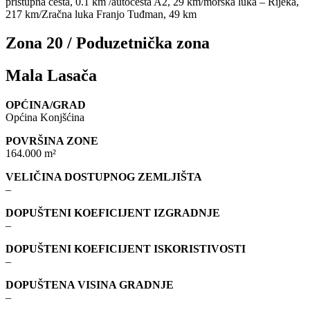
pristupna cesta, 0.1 km /autocesta A2, 29 km/morska luka – Rijeka,
217 km/Zračna luka Franjo Tuđman, 49 km
Zona 20 / Poduzetnička zona
Mala Lasača
OPĆINA/GRAD
Općina Konjšćina
POVRŠINA ZONE
164.000 m²
VELIČINA DOSTUPNOG ZEMLJIŠTA
–
DOPUŠTENI KOEFICIJENT IZGRADNJE
–
DOPUŠTENI KOEFICIJENT ISKORISTIVOSTI
–
DOPUŠTENA VISINA GRADNJE
–