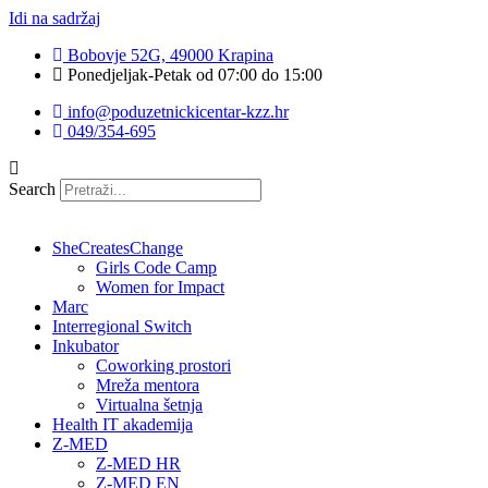
Idi na sadržaj
Bobovje 52G, 49000 Krapina
Ponedjeljak-Petak od 07:00 do 15:00
info@poduzetnickicentar-kzz.hr
049/354-695
Search
SheCreatesChange
Girls Code Camp
Women for Impact
Marc
Interregional Switch
Inkubator
Coworking prostori
Mreža mentora
Virtualna šetnja
Health IT akademija
Z-MED
Z-MED HR
Z-MED EN