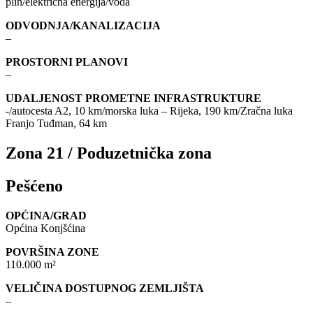
plin/električna energija/voda
ODVODNJA/KANALIZACIJA
–
PROSTORNI PLANOVI
–
UDALJENOST PROMETNE INFRASTRUKTURE
-/autocesta A2, 10 km/morska luka – Rijeka, 190 km/Zračna luka
Franjo Tuđman, 64 km
Zona 21 / Poduzetnička zona
Pešćeno
OPĆINA/GRAD
Općina Konjšćina
POVRŠINA ZONE
110.000 m²
VELIČINA DOSTUPNOG ZEMLJIŠTA
–