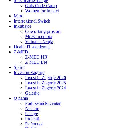
SheCreatesChange
Girls Code Camp
Women for Impact
Marc
Interregional Switch
Inkubator
Coworking prostori
Mreža mentora
Virtualna šetnja
Health IT akademija
Z-MED
Z-MED HR
Z-MED EN
Sprint
Invest in Zagorje
Invest in Zagorje 2026
Invest in Zagorje 2025
Invest in Zagorje 2024
Galerija
O nama
Poduzetnički centar
Naš tim
Usluge
Projekti
Reference