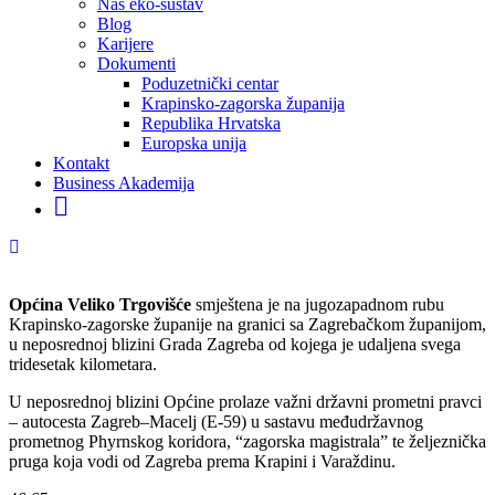
Naš eko-sustav
Blog
Karijere
Dokumenti
Poduzetnički centar
Krapinsko-zagorska županija
Republika Hrvatska
Europska unija
Kontakt
Business Akademija
Općina Veliko Trgovišće
smještena je na jugozapadnom rubu
Krapinsko-zagorske županije na granici sa Zagrebačkom županijom,
u neposrednoj blizini Grada Zagreba od kojega je udaljena svega
tridesetak kilometara.
U neposrednoj blizini Općine prolaze važni državni prometni pravci
– autocesta Zagreb–Macelj (E-59) u sastavu međudržavnog
prometnog Phyrnskog koridora, “zagorska magistrala” te željeznička
pruga koja vodi od Zagreba prema Krapini i Varaždinu.