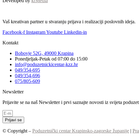
Developed by
krMedia
Vaš kreativan partner u stvaranju prijava i realizaciji poslovnih ideja.
Facebook-f
Instagram
Youtube
Linkedin-in
Kontakt
Bobovje 52G, 49000 Krapina
Ponedjeljak-Petak od 07:00 do 15:00
info@poduzetnickicentar-kzz.hr
049/354-695
049/354-696
075/805-609
Newsletter
Prijavite se na naš Newsletter i prvi saznajte novosti iz svijeta poduz
Prijavi se
© Copyright –
Poduzetnički centar Krapinsko-zagorske županije
|
Pra