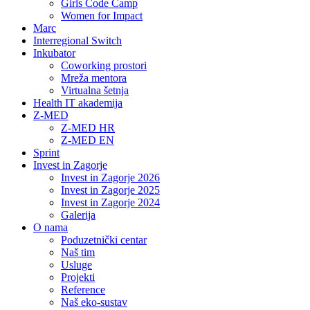
Girls Code Camp
Women for Impact
Marc
Interregional Switch
Inkubator
Coworking prostori
Mreža mentora
Virtualna šetnja
Health IT akademija
Z-MED
Z-MED HR
Z-MED EN
Sprint
Invest in Zagorje
Invest in Zagorje 2026
Invest in Zagorje 2025
Invest in Zagorje 2024
Galerija
O nama
Poduzetnički centar
Naš tim
Usluge
Projekti
Reference
Naš eko-sustav