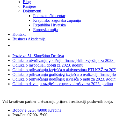
Blog
Karijere
Dokumenti
Poduzetnički centar
Krapinsko-zagorska županija
Republika Hrvatska
Europska unija
Kontakt
Business Akademija
Poziv za 51. Skupštinu Društva
Odluka o utvrđivanju godišnjih financijskih izvještaja za 2023.
Odluka o raspodijeli dobiti za 2023. godinu
Odluka o prihvaćanju izvješća o aktivnostima PTI KZŽ za 202
Odluka o prihvaćanju godišnjeg izvješća o realizaciji financijs
Odluka o prihvaćanju godišnjeg izvješća o radu za 2023. godin
Odluka o davanju razriješnice upravi društva za 2023. godinu
Vaš kreativan partner u stvaranju prijava i realizaciji poslovnih ideja.
Bobovje 52G, 49000 Krapina
Pon-Pet: 07:00-15:00