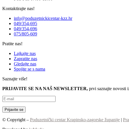
Kontaktirajte nas!
info@poduzetnickicentar-kzz.hr
049/354-695
049/354-696
075/805-609
Pratite nas!
Lajkajte nas
Zapratite nas
Gledajte nas
Spojite se s nama
Saznajte više!
PRIJAVITE SE NA NAŠ NEWSLETTER,
prvi saznajte novosti 
© Copyright –
Poduzetnički centar Krapinsko-zagorske županije
|
Pra