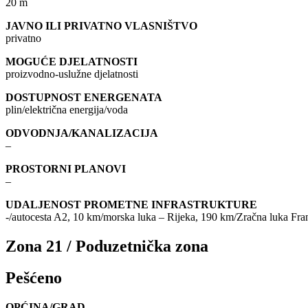
20 m
JAVNO ILI PRIVATNO VLASNIŠTVO
privatno
MOGUĆE DJELATNOSTI
proizvodno-uslužne djelatnosti
DOSTUPNOST ENERGENATA
plin/električna energija/voda
ODVODNJA/KANALIZACIJA
–
PROSTORNI PLANOVI
–
UDALJENOST PROMETNE INFRASTRUKTURE
-/autocesta A2, 10 km/morska luka – Rijeka, 190 km/Zračna luka Fr
Zona 21 / Poduzetnička zona
Pešćeno
OPĆINA/GRAD