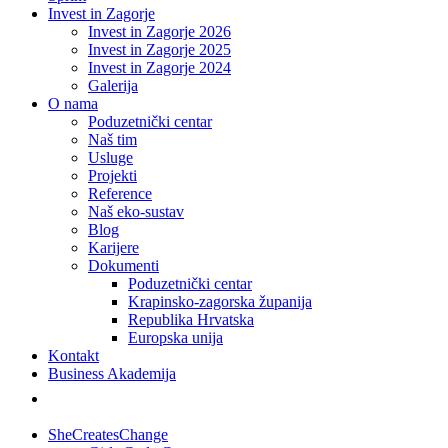
Invest in Zagorje
Invest in Zagorje 2026
Invest in Zagorje 2025
Invest in Zagorje 2024
Galerija
O nama
Poduzetnički centar
Naš tim
Usluge
Projekti
Reference
Naš eko-sustav
Blog
Karijere
Dokumenti
Poduzetnički centar
Krapinsko-zagorska županija
Republika Hrvatska
Europska unija
Kontakt
Business Akademija
SheCreatesChange