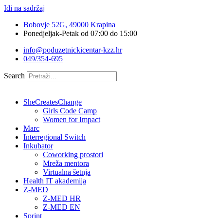
Idi na sadržaj
Bobovje 52G, 49000 Krapina
Ponedjeljak-Petak od 07:00 do 15:00
info@poduzetnickicentar-kzz.hr
049/354-695
Search
SheCreatesChange
Girls Code Camp
Women for Impact
Marc
Interregional Switch
Inkubator
Coworking prostori
Mreža mentora
Virtualna šetnja
Health IT akademija
Z-MED
Z-MED HR
Z-MED EN
Sprint