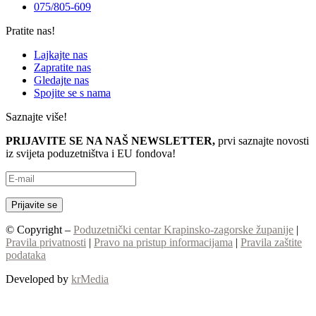
075/805-609
Pratite nas!
Lajkajte nas
Zapratite nas
Gledajte nas
Spojite se s nama
Saznajte više!
PRIJAVITE SE NA NAŠ NEWSLETTER,
prvi saznajte novosti
iz svijeta poduzetništva i EU fondova!
© Copyright –
Poduzetnički centar Krapinsko-zagorske županije
|
Pravila privatnosti
|
Pravo na pristup informacijama
|
Pravila zaštite
podataka
Developed by
krMedia