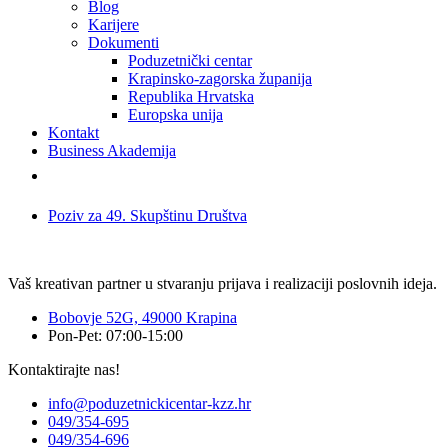
Blog
Karijere
Dokumenti
Poduzetnički centar
Krapinsko-zagorska županija
Republika Hrvatska
Europska unija
Kontakt
Business Akademija
Poziv za 49. Skupštinu Društva
Vaš kreativan partner u stvaranju prijava i realizaciji poslovnih ideja.
Bobovje 52G, 49000 Krapina
Pon-Pet: 07:00-15:00
Kontaktirajte nas!
info@poduzetnickicentar-kzz.hr
049/354-695
049/354-696