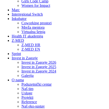
Girls Code Camp
Women for Impact
Marc
Interregional Switch
Inkubator
Coworking prostori
Mreža mentora
Virtualna šetnja
Health IT akademija
Z-MED
Z-MED HR
Z-MED EN
Sprint
Invest in Zagorje
Invest in Zagorje 2026
Invest in Zagorje 2025
Invest in Zagorje 2024
Galerija
O nama
Poduzetnički centar
Naš tim
Usluge
Projekti
Reference
Naš eko-sustav