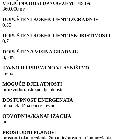
VELIČINA DOSTUPNOG ZEMLJIŠTA
360.000 m²
DOPUŠTENI KOEFICIJENT IZGRADNJE
0,35
DOPUŠTENI KOEFICIJENT ISKORISTIVOSTI
0,7
DOPUŠTENA VISINA GRADNJE
8,5 m
JAVNO ILI PRIVATNO VLASNIŠTVO
javno
MOGUĆE DJELATNOSTI
proizvodno-uslužne djelatnosti
DOSTUPNOST ENERGENATA
plin/električna energija/voda
ODVODNJA/KANALIZACIJA
ne
PROSTORNI PLANOVI
prostorni plan uređenja županije/prostorni plan uređenja