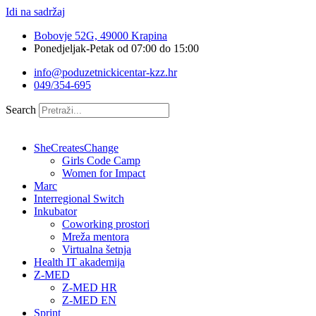
Idi na sadržaj
Bobovje 52G, 49000 Krapina
Ponedjeljak-Petak od 07:00 do 15:00
info@poduzetnickicentar-kzz.hr
049/354-695
Search
SheCreatesChange
Girls Code Camp
Women for Impact
Marc
Interregional Switch
Inkubator
Coworking prostori
Mreža mentora
Virtualna šetnja
Health IT akademija
Z-MED
Z-MED HR
Z-MED EN
Sprint