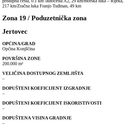
pristupna cesta, 0.1 km /autocesta A2, 29 km/morska luka – Rijeka,
217 km/Zračna luka Franjo Tuđman, 49 km
Zona 19 / Poduzetnička zona
Jertovec
OPĆINA/GRAD
Općina Konjšćina
POVRŠINA ZONE
200.000 m²
VELIČINA DOSTUPNOG ZEMLJIŠTA
–
DOPUŠTENI KOEFICIJENT IZGRADNJE
–
DOPUŠTENI KOEFICIJENT ISKORISTIVOSTI
–
DOPUŠTENA VISINA GRADNJE
–