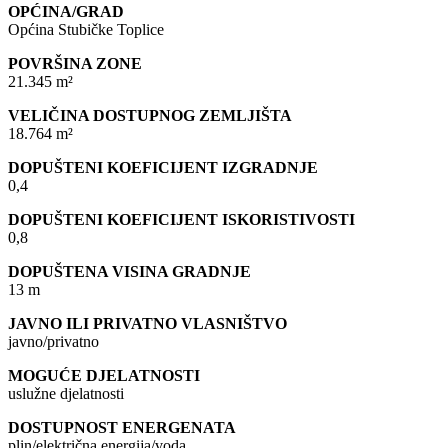
OPĆINA/GRAD
Općina Stubičke Toplice
POVRŠINA ZONE
21.345 m²
VELIČINA DOSTUPNOG ZEMLJIŠTA
18.764 m²
DOPUŠTENI KOEFICIJENT IZGRADNJE
0,4
DOPUŠTENI KOEFICIJENT ISKORISTIVOSTI
0,8
DOPUŠTENA VISINA GRADNJE
13 m
JAVNO ILI PRIVATNO VLASNIŠTVO
javno/privatno
MOGUĆE DJELATNOSTI
uslužne djelatnosti
DOSTUPNOST ENERGENATA
plin/električna energija/voda