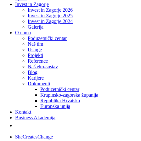
Invest in Zagorje
Invest in Zagorje 2026
Invest in Zagorje 2025
Invest in Zagorje 2024
Galerija
O nama
Poduzetnički centar
Naš tim
Usluge
Projekti
Reference
Naš eko-sustav
Blog
Karijere
Dokumenti
Poduzetnički centar
Krapinsko-zagorska županija
Republika Hrvatska
Europska unija
Kontakt
Business Akademija
SheCreatesChange