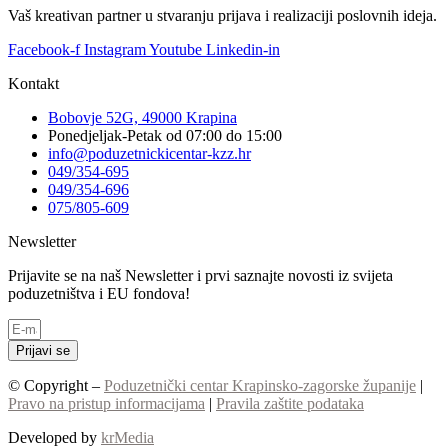
Vaš kreativan partner u stvaranju prijava i realizaciji poslovnih ideja.
Facebook-f
Instagram
Youtube
Linkedin-in
Kontakt
Bobovje 52G, 49000 Krapina
Ponedjeljak-Petak od 07:00 do 15:00
info@poduzetnickicentar-kzz.hr
049/354-695
049/354-696
075/805-609
Newsletter
Prijavite se na naš Newsletter i prvi saznajte novosti iz svijeta
poduzetništva i EU fondova!
Prijavi se
© Copyright –
Poduzetnički centar Krapinsko-zagorske županije
|
Pravo na pristup informacijama
|
Pravila zaštite podataka
Developed by
krMedia