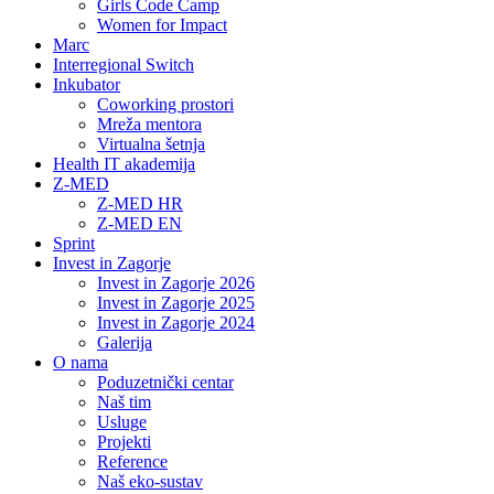
Girls Code Camp
Women for Impact
Marc
Interregional Switch
Inkubator
Coworking prostori
Mreža mentora
Virtualna šetnja
Health IT akademija
Z-MED
Z-MED HR
Z-MED EN
Sprint
Invest in Zagorje
Invest in Zagorje 2026
Invest in Zagorje 2025
Invest in Zagorje 2024
Galerija
O nama
Poduzetnički centar
Naš tim
Usluge
Projekti
Reference
Naš eko-sustav