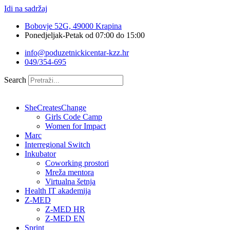
Idi na sadržaj
Bobovje 52G, 49000 Krapina
Ponedjeljak-Petak od 07:00 do 15:00
info@poduzetnickicentar-kzz.hr
049/354-695
Search
SheCreatesChange
Girls Code Camp
Women for Impact
Marc
Interregional Switch
Inkubator
Coworking prostori
Mreža mentora
Virtualna šetnja
Health IT akademija
Z-MED
Z-MED HR
Z-MED EN
Sprint