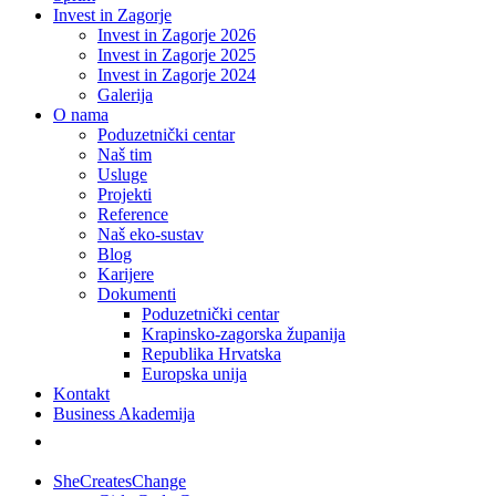
Invest in Zagorje
Invest in Zagorje 2026
Invest in Zagorje 2025
Invest in Zagorje 2024
Galerija
O nama
Poduzetnički centar
Naš tim
Usluge
Projekti
Reference
Naš eko-sustav
Blog
Karijere
Dokumenti
Poduzetnički centar
Krapinsko-zagorska županija
Republika Hrvatska
Europska unija
Kontakt
Business Akademija
SheCreatesChange