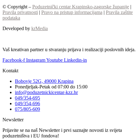
© Copyright –
Poduzetnički centar Krapinsko-zagorske županije
|
Pravila privatnosti
|
Pravo na pristup informacijama
|
Pravila zaštite
podataka
Developed by
krMedia
Vaš kreativan partner u stvaranju prijava i realizaciji poslovnih ideja.
Facebook-f
Instagram
Youtube
Linkedin-in
Kontakt
Bobovje 52G, 49000 Krapina
Ponedjeljak-Petak od 07:00 do 15:00
info@poduzetnickicentar-kzz.hr
049/354-695
049/354-696
075/805-609
Newsletter
Prijavite se na naš Newsletter i prvi saznajte novosti iz svijeta
poduzetništva i EU fondova!