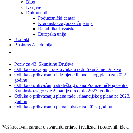
Blog
Karijere
Dokumenti
Poduzetnički centar
Krapinsko-zagorska županija
Republika Hrvatska
Europska unija
Kontakt
Business Akademija
Poziv za 43. Skupštinu Društva
Odluka o usvajanju poslovnika o radu Skupštine Društva
Odluka o prihvaćanju I. izmjene financijskog plana za 2022.
godinu
Odluka o prihvaćanju strateškog plana Poduzetničkog centra
Krapinsko-zagorske županije d.o.o. do 2027. godine
Odluka o prihvaćanju plana rada i financijskog plana za 2023.
godinu
Odluka o prihvaćanju plana nabave za 2023. godinu
Vaš kreativan partner u stvaranju prijava i realizaciji poslovnih ideja.