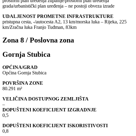
prostorni plan uređenja županije/prostorni plan uređenja
grada/urbanistički plan uređenja – ne postoji obveza izrade
UDALJENOST PROMETNE INFRASTRUKTURE
pristupna cesta, -/autocesta A2, 13 km/morska luka – Rijeka, 225
km/Zračna luka Franjo Tuđman, 83km
Zona 8 / Poslovna zona
Gornja Stubica
OPĆINA/GRAD
Općina Gornja Stubica
POVRŠINA ZONE
80.291 m²
VELIČINA DOSTUPNOG ZEMLJIŠTA
–
DOPUŠTENI KOEFICIJENT IZGRADNJE
0,5
DOPUŠTENI KOEFICIJENT ISKORISTIVOSTI
0,8