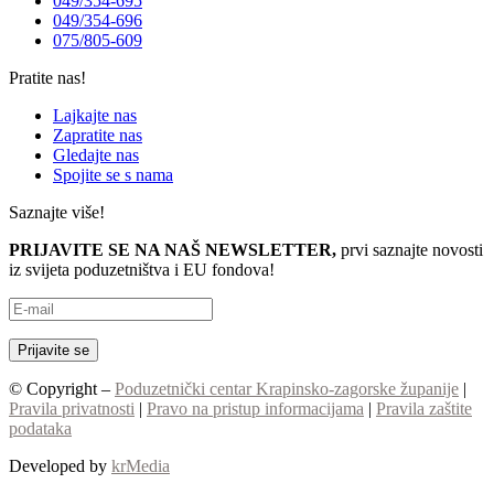
049/354-695
049/354-696
075/805-609
Pratite nas!
Lajkajte nas
Zapratite nas
Gledajte nas
Spojite se s nama
Saznajte više!
PRIJAVITE SE NA NAŠ NEWSLETTER,
prvi saznajte novosti
iz svijeta poduzetništva i EU fondova!
© Copyright –
Poduzetnički centar Krapinsko-zagorske županije
|
Pravila privatnosti
|
Pravo na pristup informacijama
|
Pravila zaštite
podataka
Developed by
krMedia