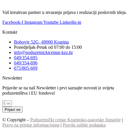
Vaš kreativan partner u stvaranju prijava i realizaciji poslovnih ideja.
Facebook-f
Instagram
Youtube
Linkedin-in
Kontakt
Bobovje 52G, 49000 Krapina
Ponedjeljak-Petak od 07:00 do 15:00
info@poduzetnickicentar-kzz.hr
049/354-695
049/354-696
075/805-609
Newsletter
Prijavite se na naš Newsletter i prvi saznajte novosti iz svijeta
poduzetništva i EU fondova!
Prijavi se
© Copyright –
Poduzetnički centar Krapinsko-zagorske županije
|
Pravo na pristup informacijama
|
Pravila zaštite podataka