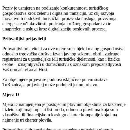
Poziv je usmjeren na podizanje konkurentnosti turističkog
gospodarstva kroz zelenu i digitalnu tranziciju, uz cilj razvoja
inovativnih i održivih turističkih proizvoda i usluga, povećanja
energetske učinkovitosti, poticanja kružnog gospodarstva te
unapređenja usluga kroz digitalizaciju poslovnih procesa.
Prihvatljivi prijavitelji
Prihvatljivi prijavitelji za ove mjere su subjekti malog gospodarstva,
odnosno trgovačka društva izvan javnog sektora, obrti i zadruge
registrirani za ugostiteljske i/ili turističke djelatnosti, kao i fizičke
osobe – iznajmljivači u domaćinstvu s oznakom prepoznatljivosti
Vaš domaćin/Local Host.
Za obje mjere prijava se podnosi isključivo putem sustava
TuRiznica, a prijavitelj može podnijeti jednu prijavu.
Mjera D
Mjera D namijenjena je postojećim plovnim objektima za krstarenje
i izlete koji imaju upisni list broda, odnosno plovilima koja su u
vlasništvu ili financijskom leasingu charter kompanije koja ima
najmanje tri charter plovila.
Prihvatljive aktivnosti odnose se na zelenu tranziciju plovnih