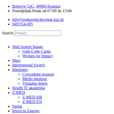
Idi
Bobovje 52G, 49000 Krapina
na
Ponedjeljak-Petak od 07:00 do 15:00
sadržaj
info@poduzetnickicentar-kzz.hr
049/354-695
Search
SheCreatesChange
Girls Code Camp
Women for Impact
Marc
Interregional Switch
Inkubator
Coworking prostori
Mreža mentora
Virtualna šetnja
Health IT akademija
Z-MED
Z-MED HR
Z-MED EN
Sprint
Invest in Zagorje