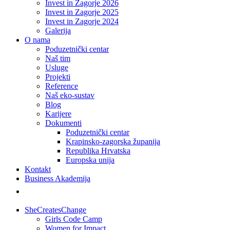
Invest in Zagorje 2026
Invest in Zagorje 2025
Invest in Zagorje 2024
Galerija
O nama
Poduzetnički centar
Naš tim
Usluge
Projekti
Reference
Naš eko-sustav
Blog
Karijere
Dokumenti
Poduzetnički centar
Krapinsko-zagorska županija
Republika Hrvatska
Europska unija
Kontakt
Business Akademija
SheCreatesChange
Girls Code Camp
Women for Impact