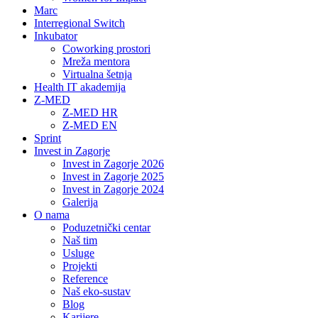
Marc
Interregional Switch
Inkubator
Coworking prostori
Mreža mentora
Virtualna šetnja
Health IT akademija
Z-MED
Z-MED HR
Z-MED EN
Sprint
Invest in Zagorje
Invest in Zagorje 2026
Invest in Zagorje 2025
Invest in Zagorje 2024
Galerija
O nama
Poduzetnički centar
Naš tim
Usluge
Projekti
Reference
Naš eko-sustav
Blog
Karijere