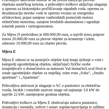
objekata nautičkog turizma, a prihvatljivi troškovi uključuju ulaganja
u opremu za biokemijsko pročišćavanje otpadnih voda, opremu za
desalinizaciju morske vode te opremu vezanu uz energetsku
učinkovitost, poput zamjene vanbrodskih pomoćnih motora
električnim motorima, zamjene brodskih akumulatora i ugradnje
solarnih panela i vjetrogeneratora.
Za Mjeru D predviđeno je 600.000,00 eura, a najviši iznos potpore
iznosi 20.000,00 eura za plovne objekte za krstarenje i izlete,
odnosno 10.000,00 eura za charter plovila.
Mjera E
Mjera E odnosi se na postojeće objekte koji imaju rješenje o vrsti i
kategoriji ugostiteljskog objekta, uključujući fizičke osobe
iznajmljivače u domaćinstvu sa statusom Vaš domaćin/Local Host te
ostale ugostiteljske objekte za smještaj, osim vrsta „Soba“, „Studio
apartman“ i „Apartman“.
Prihvatljiva aktivnost je ulaganje u AC e-punionice za električna
vozila, bicikle i romobile nazivne snage od najmanje 3,6 kW do
najviše 22 kW, namijenjene gostima objekta.
Prihvatljivi troškovi za Mjeru E obuhvaćaju nabavu punionice,
instalaciju i montažu, softver i sustav naplate/upravljanja te zaštitnu