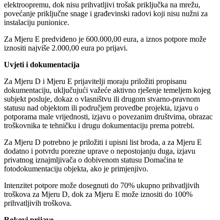
elektroopremu, dok nisu prihvatljivi trošak priključka na mrežu,
povećanje priključne snage i građevinski radovi koji nisu nužni za
instalaciju punionice.
Za Mjeru E predviđeno je 600.000,00 eura, a iznos potpore može
iznositi najviše 2.000,00 eura po prijavi.
Uvjeti i dokumentacija
Za Mjeru D i Mjeru E prijavitelji moraju priložiti propisanu
dokumentaciju, uključujući važeće aktivno rješenje temeljem kojeg
subjekt posluje, dokaz o vlasništvu ili drugom stvarno-pravnom
statusu nad objektom ili područjem provedbe projekta, izjavu o
potporama male vrijednosti, izjavu o povezanim društvima, obrazac
troškovnika te tehničku i drugu dokumentaciju prema potrebi.
Za Mjeru D potrebno je priložiti i upisni list broda, a za Mjeru E
dodatno i potvrdu porezne uprave o nepostojanju duga, izjavu
privatnog iznajmljivača o dobivenom statusu Domaćina te
fotodokumentaciju objekta, ako je primjenjivo.
Intenzitet potpore može dosegnuti do 70% ukupno prihvatljivih
troškova za Mjeru D, dok za Mjeru E može iznositi do 100%
prihvatljivih troškova.
Rokovi prijave