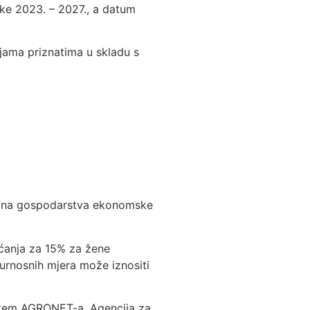
ske 2023. – 2027., a datum
jama priznatima u skladu s
redna gospodarstva ekonomske
ćanja za 15% za žene
urnosnih mjera može iznositi
 putem AGRONET-a. Agencija za