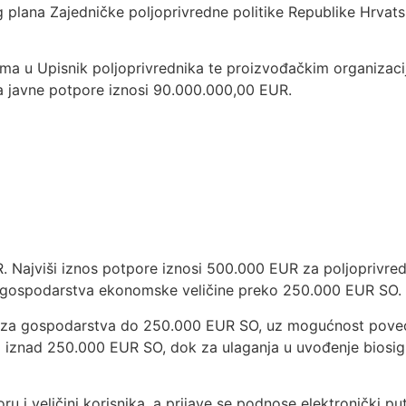
 plana Zajedničke poljoprivredne politike Republike Hrvat
ima u Upisnik poljoprivrednika te proizvođačkim organizaci
a javne potpore iznosi 90.000.000,00 EUR.
UR. Najviši iznos potpore iznosi 500.000 EUR za poljopriv
 gospodarstva ekonomske veličine preko 250.000 EUR SO.
kova za gospodarstva do 250.000 EUR SO, uz mogućnost pove
a iznad 250.000 EUR SO, dok za ulaganja u uvođenje biosig
ru i veličini korisnika, a prijave se podnose elektronički