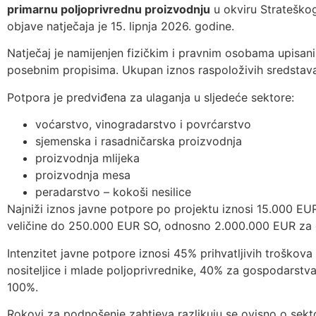
primarnu poljoprivrednu proizvodnju
u okviru Strateškog
objave natječaja je 15. lipnja 2026. godine.
Natječaj je namijenjen fizičkim i pravnim osobama upisan
posebnim propisima. Ukupan iznos raspoloživih sredstav
Potpora je predviđena za ulaganja u sljedeće sektore:
voćarstvo, vinogradarstvo i povrćarstvo
sjemenska i rasadničarska proizvodnja
proizvodnja mlijeka
proizvodnja mesa
peradarstvo – kokoši nesilice
Najniži iznos javne potpore po projektu iznosi 15.000 E
veličine do 250.000 EUR SO, odnosno 2.000.000 EUR za
Intenzitet javne potpore iznosi 45% prihvatljivih troš
nositeljice i mlade poljoprivrednike, 40% za gospodarstv
100%.
Rokovi za podnošenje zahtjeva razlikuju se ovisno o sekto