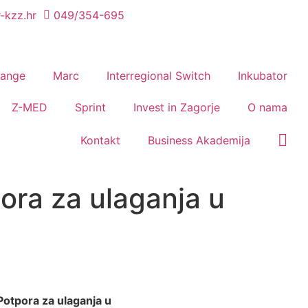
-kzz.hr
049/354-695
hange
Marc
Interregional Switch
Inkubator
Z-MED
Sprint
Invest in Zagorje
O nama
Kontakt
Business Akademija
pora za ulaganja u
Potpora za ulaganja u