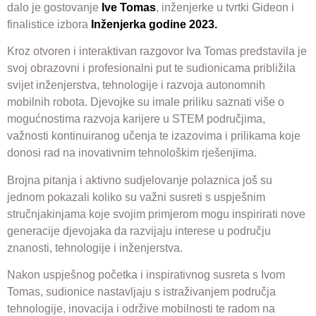
dalo je gostovanje
Ive Tomas
, inženjerke u tvrtki Gideon i
finalistice izbora
Inženjerka godine 2023.
Kroz otvoren i interaktivan razgovor Iva Tomas predstavila je
svoj obrazovni i profesionalni put te sudionicama približila
svijet inženjerstva, tehnologije i razvoja autonomnih
mobilnih robota. Djevojke su imale priliku saznati više o
mogućnostima razvoja karijere u STEM područjima,
važnosti kontinuiranog učenja te izazovima i prilikama koje
donosi rad na inovativnim tehnološkim rješenjima.
Brojna pitanja i aktivno sudjelovanje polaznica još su
jednom pokazali koliko su važni susreti s uspješnim
stručnjakinjama koje svojim primjerom mogu inspirirati nove
generacije djevojaka da razvijaju interese u području
znanosti, tehnologije i inženjerstva.
Nakon uspješnog početka i inspirativnog susreta s Ivom
Tomas, sudionice nastavljaju s istraživanjem područja
tehnologije, inovacija i održive mobilnosti te radom na