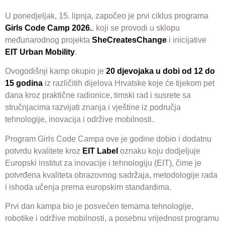
U ponedjeljak, 15. lipnja, započeo je prvi ciklus programa
Girls Code Camp 2026.
, koji se provodi u sklopu
međunarodnog projekta
SheCreatesChange
i inicijative
EIT Urban Mobility
.
Ovogodišnji kamp okupio je
20 djevojaka u dobi od 12 do
15 godina
iz različitih dijelova Hrvatske koje će tijekom pet
dana kroz praktične radionice, timski rad i susrete sa
stručnjacima razvijati znanja i vještine iz područja
tehnologije, inovacija i održive mobilnosti.
Program Girls Code Campa ove je godine dobio i dodatnu
potvrdu kvalitete kroz
EIT Label
oznaku koju dodjeljuje
Europski institut za inovacije i tehnologiju (EIT), čime je
potvrđena kvaliteta obrazovnog sadržaja, metodologije rada
i ishoda učenja prema europskim standardima.
Prvi dan kampa bio je posvećen temama tehnologije,
robotike i održive mobilnosti, a posebnu vrijednost programu