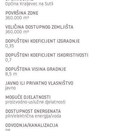
Općina Kraljevec na Sutli
POVRŠINA ZONE
360.000 m²
VELIČINA DOSTUPNOG ZEMLJIŠTA
360.000 m²
DOPUŠTENI KOEFICIJENT IZGRADNJE
0,35
DOPUŠTENI KOEFICIJENT ISKORISTIVOSTI
0,7
DOPUŠTENA VISINA GRADNJE
8,5 m
JAVNO ILI PRIVATNO VLASNIŠTVO
javno
MOGUĆE DJELATNOSTI
proizvodno-uslužne djelatnosti
DOSTUPNOST ENERGENATA
plin/električna energija/voda
ODVODNJA/KANALIZACIJA
ne