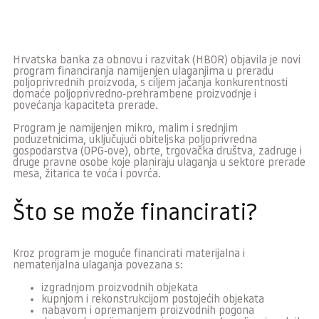
Hrvatska banka za obnovu i razvitak (HBOR) objavila je novi
program financiranja namijenjen ulaganjima u preradu
poljoprivrednih proizvoda, s ciljem jačanja konkurentnosti
domaće poljoprivredno-prehrambene proizvodnje i
povećanja kapaciteta prerade.
Program je namijenjen mikro, malim i srednjim
poduzetnicima, uključujući obiteljska poljoprivredna
gospodarstva (OPG-ove), obrte, trgovačka društva, zadruge i
druge pravne osobe koje planiraju ulaganja u sektore prerade
mesa, žitarica te voća i povrća.
Što se može financirati?
Kroz program je moguće financirati materijalna i
nematerijalna ulaganja povezana s:
izgradnjom proizvodnih objekata
kupnjom i rekonstrukcijom postojećih objekata
nabavom i opremanjem proizvodnih pogona