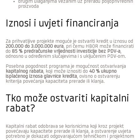
drugim ulaganjima vezanim uz preradu poljoprivrednih
proizvoda
Iznosi i uvjeti financiranja
Za prihvatljive projekte moguće je ostvariti kredit u iznosu od
200.000 do 3.000.000 eura
, pri čemu HBOR može financirati
do
85 % predračunske vrijednosti investicije bez PDV-a
,
odnosno u određenim slučajevima i s uključenim PDV-om.
Posebna pogodnost programa je mogućnost ostvarivanja
kapitalnog rabata
, koji može iznositi do
40 % ukupno
isplaćenog iznosa glavnice kredita
, ovisno o ostvarenju
kriterija povećanja kapaciteta prerade ili klanja.
Tko može ostvariti kapitalni
rabat?
Kapitalni rabat odobrava se korisnicima koji kroz projekt
povećavaju kapacitete prerade ili klanja, a ostvarenje uvjeta
potrebno je dokazati odgovarajućom tehničkom i projektnom