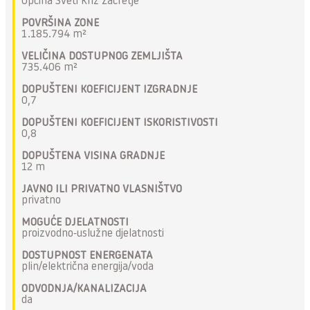
Općina Sveti Križ Začretje
POVRŠINA ZONE
1.185.794 m²
VELIČINA DOSTUPNOG ZEMLJIŠTA
735.406 m²
DOPUŠTENI KOEFICIJENT IZGRADNJE
0,7
DOPUŠTENI KOEFICIJENT ISKORISTIVOSTI
0,8
DOPUŠTENA VISINA GRADNJE
12 m
JAVNO ILI PRIVATNO VLASNIŠTVO
privatno
MOGUĆE DJELATNOSTI
proizvodno-uslužne djelatnosti
DOSTUPNOST ENERGENATA
plin/električna energija/voda
ODVODNJA/KANALIZACIJA
da