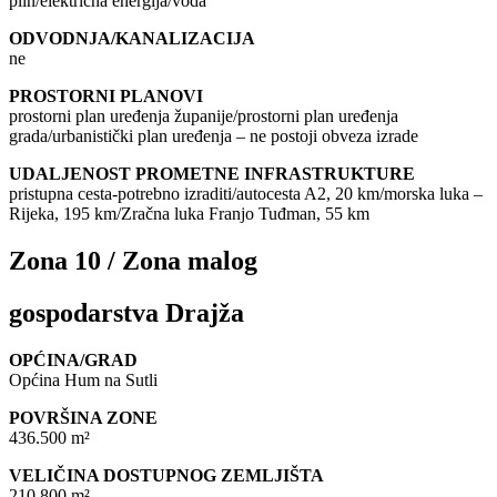
plin/električna energija/voda
ODVODNJA/KANALIZACIJA
ne
PROSTORNI PLANOVI
prostorni plan uređenja županije/prostorni plan uređenja
grada/urbanistički plan uređenja – ne postoji obveza izrade
UDALJENOST PROMETNE INFRASTRUKTURE
pristupna cesta-potrebno izraditi/autocesta A2, 20 km/morska luka –
Rijeka, 195 km/Zračna luka Franjo Tuđman, 55 km
Zona 10 / Zona malog
gospodarstva Drajža
OPĆINA/GRAD
Općina Hum na Sutli
POVRŠINA ZONE
436.500 m²
VELIČINA DOSTUPNOG ZEMLJIŠTA
210.800 m²