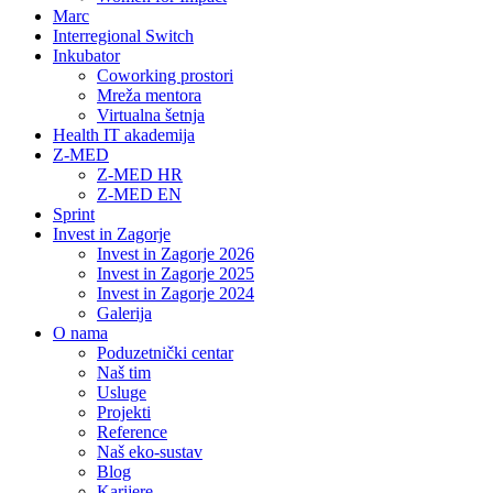
Marc
Interregional Switch
Inkubator
Coworking prostori
Mreža mentora
Virtualna šetnja
Health IT akademija
Z-MED
Z-MED HR
Z-MED EN
Sprint
Invest in Zagorje
Invest in Zagorje 2026
Invest in Zagorje 2025
Invest in Zagorje 2024
Galerija
O nama
Poduzetnički centar
Naš tim
Usluge
Projekti
Reference
Naš eko-sustav
Blog
Karijere