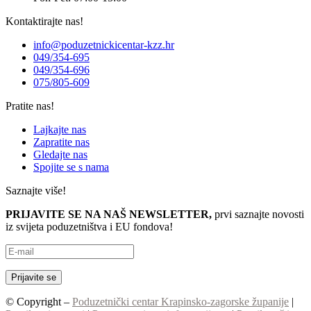
Kontaktirajte nas!
info@poduzetnickicentar-kzz.hr
049/354-695
049/354-696
075/805-609
Pratite nas!
Lajkajte nas
Zapratite nas
Gledajte nas
Spojite se s nama
Saznajte više!
PRIJAVITE SE NA NAŠ NEWSLETTER,
prvi saznajte novosti
iz svijeta poduzetništva i EU fondova!
© Copyright –
Poduzetnički centar Krapinsko-zagorske županije
|