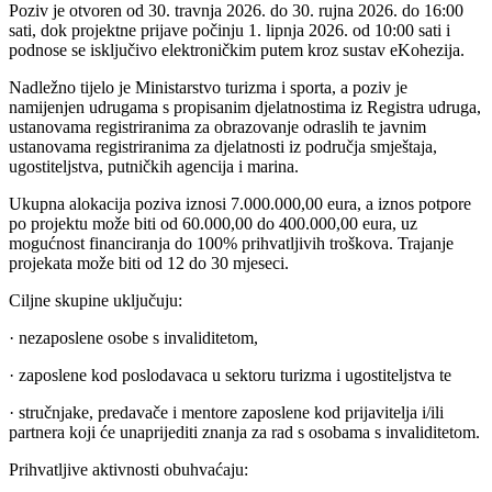
Poziv je otvoren od 30. travnja 2026. do 30. rujna 2026. do 16:00
sati, dok projektne prijave počinju 1. lipnja 2026. od 10:00 sati i
podnose se isključivo elektroničkim putem kroz sustav eKohezija.
Nadležno tijelo je Ministarstvo turizma i sporta, a poziv je
namijenjen udrugama s propisanim djelatnostima iz Registra udruga,
ustanovama registriranima za obrazovanje odraslih te javnim
ustanovama registriranima za djelatnosti iz područja smještaja,
ugostiteljstva, putničkih agencija i marina.
Ukupna alokacija poziva iznosi 7.000.000,00 eura, a iznos potpore
po projektu može biti od 60.000,00 do 400.000,00 eura, uz
mogućnost financiranja do 100% prihvatljivih troškova. Trajanje
projekata može biti od 12 do 30 mjeseci.
Ciljne skupine uključuju:
· nezaposlene osobe s invaliditetom,
· zaposlene kod poslodavaca u sektoru turizma i ugostiteljstva te
· stručnjake, predavače i mentore zaposlene kod prijavitelja i/ili
partnera koji će unaprijediti znanja za rad s osobama s invaliditetom.
Prihvatljive aktivnosti obuhvaćaju: