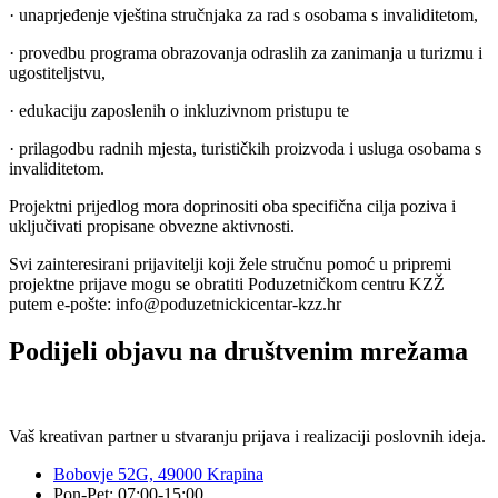
· unaprjeđenje vještina stručnjaka za rad s osobama s invaliditetom,
· provedbu programa obrazovanja odraslih za zanimanja u turizmu i
ugostiteljstvu,
· edukaciju zaposlenih o inkluzivnom pristupu te
· prilagodbu radnih mjesta, turističkih proizvoda i usluga osobama s
invaliditetom.
Projektni prijedlog mora doprinositi oba specifična cilja poziva i
uključivati propisane obvezne aktivnosti.
Svi zainteresirani prijavitelji koji žele stručnu pomoć u pripremi
projektne prijave mogu se obratiti Poduzetničkom centru KZŽ
putem e-pošte: info@poduzetnickicentar-kzz.hr
Podijeli objavu na društvenim mrežama
Vaš kreativan partner u stvaranju prijava i realizaciji poslovnih ideja.
Bobovje 52G, 49000 Krapina
Pon-Pet: 07:00-15:00