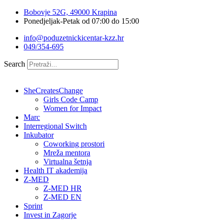
Idi
Bobovje 52G, 49000 Krapina
na
Ponedjeljak-Petak od 07:00 do 15:00
sadržaj
info@poduzetnickicentar-kzz.hr
049/354-695
Search
SheCreatesChange
Girls Code Camp
Women for Impact
Marc
Interregional Switch
Inkubator
Coworking prostori
Mreža mentora
Virtualna šetnja
Health IT akademija
Z-MED
Z-MED HR
Z-MED EN
Sprint
Invest in Zagorje