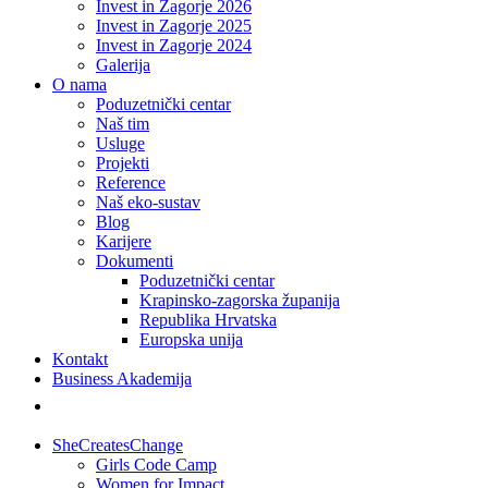
Invest in Zagorje 2026
Invest in Zagorje 2025
Invest in Zagorje 2024
Galerija
O nama
Poduzetnički centar
Naš tim
Usluge
Projekti
Reference
Naš eko-sustav
Blog
Karijere
Dokumenti
Poduzetnički centar
Krapinsko-zagorska županija
Republika Hrvatska
Europska unija
Kontakt
Business Akademija
SheCreatesChange
Girls Code Camp
Women for Impact