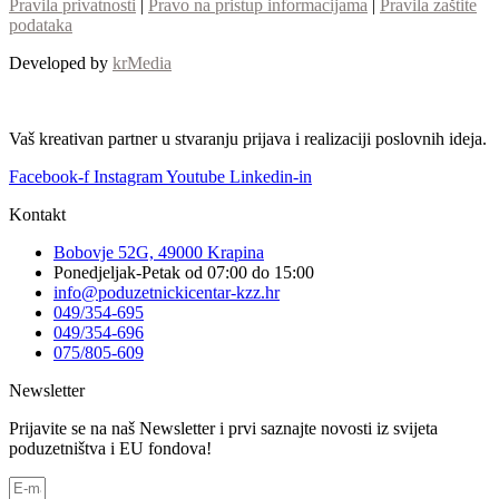
Pravila privatnosti
|
Pravo na pristup informacijama
|
Pravila zaštite
podataka
Developed by
krMedia
Vaš kreativan partner u stvaranju prijava i realizaciji poslovnih ideja.
Facebook-f
Instagram
Youtube
Linkedin-in
Kontakt
Bobovje 52G, 49000 Krapina
Ponedjeljak-Petak od 07:00 do 15:00
info@poduzetnickicentar-kzz.hr
049/354-695
049/354-696
075/805-609
Newsletter
Prijavite se na naš Newsletter i prvi saznajte novosti iz svijeta
poduzetništva i EU fondova!