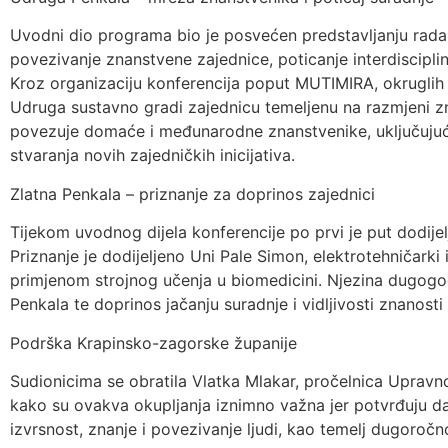
Uvodni dio programa bio je posvećen predstavljanju rada i
povezivanje znanstvene zajednice, poticanje interdiscipli
Kroz organizaciju konferencija poput MUTIMIRA, okruglih 
Udruga sustavno gradi zajednicu temeljenu na razmjeni zn
povezuje domaće i međunarodne znanstvenike, uključujući z
stvaranja novih zajedničkih inicijativa.
Zlatna Penkala – priznanje za doprinos zajednici
Tijekom uvodnog dijela konferencije po prvi je put dodije
Priznanje je dodijeljeno Uni Pale Simon, elektrotehničarki
primjenom strojnog učenja u biomedicini. Njezina dugogo
Penkala te doprinos jačanju suradnje i vidljivosti znanosti
Podrška Krapinsko-zagorske županije
Sudionicima se obratila Vlatka Mlakar, pročelnica Upravn
kako su ovakva okupljanja iznimno važna jer potvrđuju d
izvrsnost, znanje i povezivanje ljudi, kao temelj dugoro