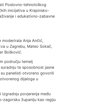
osti Poslovno-tehnološkog
kih inicijativa u Krapinsko-
raživanje i edukativno-zabavne
je moderirala Anja Ančić,
rstva u Zagrebu, Mateo Sokač,
er Bošković.
nom području temelj
nu suradnju te sposobnost jasne
su panelisti otvoreno govorili
 otvorenog dijaloga u
i izgradnju povjerenja među
-zagorsku županiju kao regiju