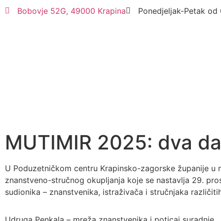
Bobovje 52G, 49000 Krapina
Ponedjeljak-Petak od 
MUTIMIR 2025: dva dan
U Poduzetničkom centru Krapinsko-zagorske županije u n
znanstveno-stručnog okupljanja koje se nastavlja 29. pro
sudionika – znanstvenika, istraživača i stručnjaka različiti
Udruga Penkala – mreža znanstvenika i poticaj suradnje