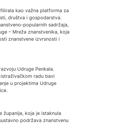
filirala kao važna platforma za
sti, društva i gospodarstva.
nanstveno-popularnih sadržaja,
ruge – Mreža znanstvenika, koja
sti znanstvene izvrsnosti i
 razvoju Udruge Penkala.
m istraživačkom radu bavi
vanje u projektima Udruge
ice.
županije, koja je istaknula
i sustavno podržava znanstvenu