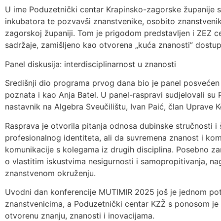
U ime Poduzetnički centar Krapinsko-zagorske županije s
inkubatora te pozvavši znanstvenike, osobito znanstvenike 
zagorskoj županiji. Tom je prigodom predstavljen i ZEZ c
sadržaje, zamišljeno kao otvorena „kuća znanosti” dostupna
Panel diskusija: interdisciplinarnost u znanosti
Središnji dio programa prvog dana bio je panel posvećen int
poznata i kao Anja Batel. U panel-raspravi sudjelovali su
nastavnik na Algebra Sveučilištu, Ivan Paić, član Uprave 
Rasprava je otvorila pitanja odnosa dubinske stručnosti i 
profesionalnog identiteta, ali da suvremena znanost i komp
komunikacije s kolegama iz drugih disciplina. Posebno zan
o vlastitim iskustvima nesigurnosti i samopropitivanja, n
znanstvenom okruženju.
Uvodni dan konferencije MUTIMIR 2025 još je jednom potv
znanstvenicima, a Poduzetnički centar KZŽ s ponosom je
otvorenu znanju, znanosti i inovacijama.