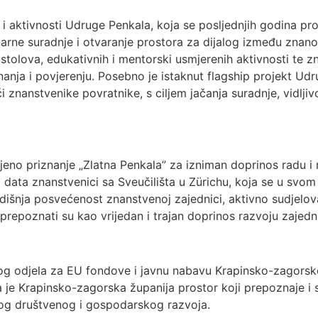
 aktivnosti Udruge Penkala, koja se posljednjih godina pro
narne suradnje i otvaranje prostora za dijalog između znano
stolova, edukativnih i mentorski usmjerenih aktivnosti te z
anja i povjerenju. Posebno je istaknut flagship projekt Ud
nanstvenike povratnike, s ciljem jačanja suradnje, vidljivo
ljeno priznanje „Zlatna Penkala” za izniman doprinos radu i
 i data znanstvenici sa Sveučilišta u Zürichu, koja se u svo
dišnja posvećenost znanstvenoj zajednici, aktivno sudjelo
 prepoznati su kao vrijedan i trajan doprinos razvoju zajedn
og odjela za EU fondove i javnu nabavu Krapinsko-zagorske 
a je Krapinsko-zagorska županija prostor koji prepoznaje 
čnog društvenog i gospodarskog razvoja.