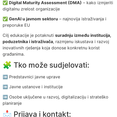
✅ Digital Maturity Assessment (DMA)
– kako izmjeriti
digitalnu zrelost organizacije
✅ GenAI u javnom sektoru
– najnovija istraživanja i
preporuke EU
Cilj edukacije je potaknuti
suradnju između institucija,
poduzetnika i istraživača
, razmjenu iskustava i razvoj
inovativnih rješenja koja donose konkretnu korist
građanima.
🧩 Tko može sudjelovati:
➡️ Predstavnici javne uprave
➡️ Javne ustanove i institucije
➡️ Osobe uključene u razvoj, digitalizaciju i strateško
planiranje
📩 Prijava i kontakt: