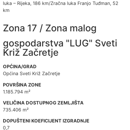
luka – Rijeka, 186 km/Zračna luka Franjo Tuđman, 52
km
Zona 17 / Zona malog
gospodarstva "LUG" Sveti
Križ Začretje
OPĆINA/GRAD
Općina Sveti Križ Začretje
POVRŠINA ZONE
1.185.794 m²
VELIČINA DOSTUPNOG ZEMLJIŠTA
735.406 m²
DOPUŠTENI KOEFICIJENT IZGRADNJE
0,7