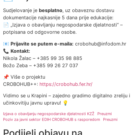
Sudjelovanje je
besplatno
, uz obaveznu dostavu
dokumentacije najkasnije 5 dana prije edukacije:
📄 „Izjava o obavljanju negospodarske djelatnosti“ –
potpisana od odgovorne osobe.
📧
Prijavite se putem e-maila:
crobohub@infodom.hr
📞
Kontakt:
Nikola Žalac – +385 99 35 98 885
Božo Zeba – +385 99 26 27 037
📌 Više o projektu
CROBOHUB++:
https://crobohub.fer.hr/
Vidimo se u Krapini – zajedno gradimo digitalno zreliju i
učinkovitiju javnu upravu! 💡
Izjava o obavljanju negospodarske djelatnosti KZŽ
Preuzmi
Poziv za javni sektor EDIH CROBOHUB s rasporedom
Preuzmi
Podijeli objavu na