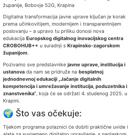
županije, Bobovje 52G, Krapina
Digitalna transformacija javne uprave ključan je korak
prema učinkovitijem, modernijem i transparentnijem
poslovanju – a upravo tu priliku donosi nova
edukacija
Europskog digitalnog inovacijskog centra
CROBOHUB++
u suradnji s
Krapinsko-zagorskom
županijom
.
Pozivamo sve predstavnike
javne uprave, institucija i
ustanova
da nam se pridruže na
besplatnoj
jednodnevnoj edukaciji „Jačanje digitalnih
kompetencija i umrežavanje institucija, poduzetnika i
znanstvenika“
, koja će se održati 4. studenog 2025. u
Krapini.
🌍 Što vas očekuje:
Tijekom programa polaznici će dobiti praktične uvide i
alate za suvremeno digitalno upravljanje, s naglaskom