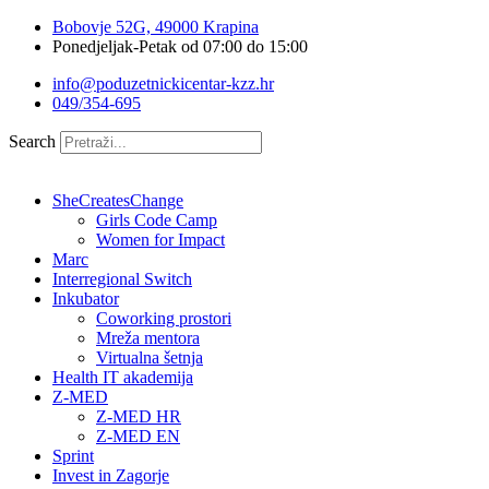
Idi
Bobovje 52G, 49000 Krapina
na
Ponedjeljak-Petak od 07:00 do 15:00
sadržaj
info@poduzetnickicentar-kzz.hr
049/354-695
Search
SheCreatesChange
Girls Code Camp
Women for Impact
Marc
Interregional Switch
Inkubator
Coworking prostori
Mreža mentora
Virtualna šetnja
Health IT akademija
Z-MED
Z-MED HR
Z-MED EN
Sprint
Invest in Zagorje