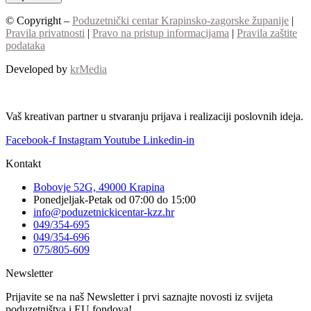
© Copyright –
Poduzetnički centar Krapinsko-zagorske županije
|
Pravila privatnosti
|
Pravo na pristup informacijama
|
Pravila zaštite
podataka
Developed by
krMedia
Vaš kreativan partner u stvaranju prijava i realizaciji poslovnih ideja.
Facebook-f
Instagram
Youtube
Linkedin-in
Kontakt
Bobovje 52G, 49000 Krapina
Ponedjeljak-Petak od 07:00 do 15:00
info@poduzetnickicentar-kzz.hr
049/354-695
049/354-696
075/805-609
Newsletter
Prijavite se na naš Newsletter i prvi saznajte novosti iz svijeta
poduzetništva i EU fondova!