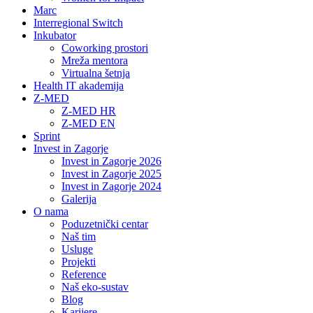
Marc
Interregional Switch
Inkubator
Coworking prostori
Mreža mentora
Virtualna šetnja
Health IT akademija
Z-MED
Z-MED HR
Z-MED EN
Sprint
Invest in Zagorje
Invest in Zagorje 2026
Invest in Zagorje 2025
Invest in Zagorje 2024
Galerija
O nama
Poduzetnički centar
Naš tim
Usluge
Projekti
Reference
Naš eko-sustav
Blog
Karijere