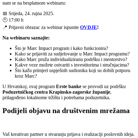
nam se na besplatnom webinaru:
📅 Srijeda, 24. rujna 2025.
🕚 17:00 h
📍 Prijavni obrazac za webinar ispunite
OVDJE
!
Na webinaru saznajte:
Što je Marc Impact program i kako funkcionira?
Kako se prijaviti za sudjelovanje u Marc Impact programu?
Kako Marc pruža individualiziranu podršku i mentorstvo?
Kakve veze možete ostvariti s investitorima i stručnjacima?
Što kažu primjeri uspješnih sudionika koji su dobili potporu
kroz Marc?
U Hrvatskoj, ovaj program
Erste banke
se provodi uz podršku
Poduzetničkog centra Krapinsko-zagorske županije
,
prilagođeno lokalnome tržištu i potrebama poduzetnika.
Podijeli objavu na društvenim mrežama
Vaš kreativan partner u stvaranju prijava i realizaciji poslovnih ideja.