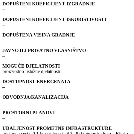
DOPUŠTENI KOEFICIJENT IZGRADNJE
–
DOPUŠTENI KOEFICIJENT ISKORISTIVOSTI
–
DOPUŠTENA VISINA GRADNJE
–
JAVNO ILI PRIVATNO VLASNIŠTVO
–
MOGUĆE DJELATNOSTI
proizvodno-uslužne djelatnosti
DOSTUPNOST ENERGENATA
–
ODVODNJA/KANALIZACIJA
–
PROSTORNI PLANOVI
–
UDALJENOST PROMETNE INFRASTRUKTURE
pristupna cesta, 0.1 km /autocesta A2, 29 km/morska luka – Rijeka,