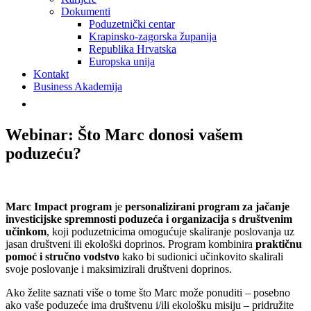
Dokumenti
Poduzetnički centar
Krapinsko-zagorska županija
Republika Hrvatska
Europska unija
Kontakt
Business Akademija
Webinar: Što Marc donosi vašem
poduzeću?
Marc Impact program
je
personalizirani program za jačanje
investicijske spremnosti poduzeća i organizacija s društvenim
učinkom
, koji poduzetnicima omogućuje skaliranje poslovanja uz
jasan društveni ili ekološki doprinos. Program kombinira
praktičnu
pomoć i stručno vodstvo
kako bi sudionici učinkovito skalirali
svoje poslovanje i maksimizirali društveni doprinos.
Ako želite saznati više o tome što Marc može ponuditi – posebno
ako vaše poduzeće ima društvenu i/ili ekološku misiju – pridružite