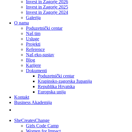
Invest in Zagorje 2026
Invest in Zagorje 2025
Invest in Zagorje 2024
Galerija
O nama
Poduzetnički centar
Naš tim
Usluge
Projekti
Reference
Naš eko-sustav
Blog
Karijere
Dokumenti
Poduzetnički centar
Krapinsko-zagorska županija
Republika Hrvatska
Europska unija
Kontakt
Business Akademija
SheCreatesChange
Girls Code Camp
Women for Impact