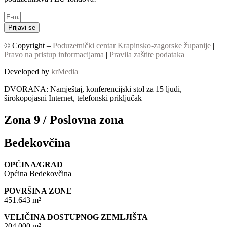
Prijavi se
© Copyright –
Poduzetnički centar Krapinsko-zagorske županije
|
Pravo na pristup informacijama
|
Pravila zaštite podataka
Developed by
krMedia
DVORANA: Namještaj, konferencijski stol za 15 ljudi,
širokopojasni Internet, telefonski priključak
Zona 9 / Poslovna zona
Bedekovčina
OPĆINA/GRAD
Općina Bedekovčina
POVRŠINA ZONE
451.643 m²
VELIČINA DOSTUPNOG ZEMLJIŠTA
204.000 m²