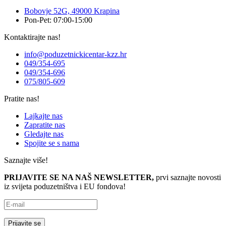
Bobovje 52G, 49000 Krapina
Pon-Pet: 07:00-15:00
Kontaktirajte nas!
info@poduzetnickicentar-kzz.hr
049/354-695
049/354-696
075/805-609
Pratite nas!
Lajkajte nas
Zapratite nas
Gledajte nas
Spojite se s nama
Saznajte više!
PRIJAVITE SE NA NAŠ NEWSLETTER,
prvi saznajte novosti
iz svijeta poduzetništva i EU fondova!