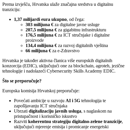
Prema izvješću, Hrvatska ulaže značajna sredstva u digitalnu
tranziciju:
1,37 milijardi eura ukupno
, od čega:
303 milijuna €
za digitalne javne usluge
207,5 milijuna €
za gigabitnu infrastrukturu
176,5 milijuna €
za ICT stručnjake i digitalne
proizvode
134,4 milijuna €
za razvoj digitalnih vještina
66 milijuna €
za e-Zdravstvo
Hrvatska je također aktivna članica više europskih digitalnih
konzorcija (EDIC), uključujući one za blockchain, agroteh, jezične
tehnologije i nadolazeći Cybersecurity Skills Academy EDIC.
Što se preporučuje?
Europska komisija Hrvatskoj preporučuje:
Povećati ambicije u razvoju
AI i 5G
tehnologija te
zapošljavanju ICT stručnjaka
Ubrzati
digitalizaciju javnih usluga
, s naglaskom na
pristupačnost i korisničko iskustvo
Razviti
koherentnu strategiju digitalno-zelene tranzicije
,
uključujući mjerenje emisija i promicanje energetski