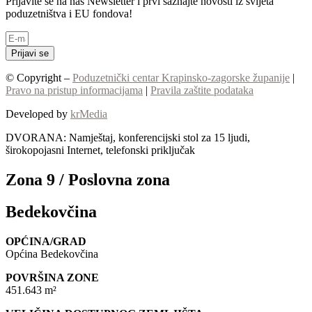
Prijavite se na naš Newsletter i prvi saznajte novosti iz svijeta
poduzetništva i EU fondova!
Prijavi se
© Copyright –
Poduzetnički centar Krapinsko-zagorske županije
|
Pravo na pristup informacijama
|
Pravila zaštite podataka
Developed by
krMedia
DVORANA: Namještaj, konferencijski stol za 15 ljudi,
širokopojasni Internet, telefonski priključak
Zona 9 / Poslovna zona
Bedekovčina
OPĆINA/GRAD
Općina Bedekovčina
POVRŠINA ZONE
451.643 m²