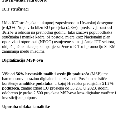
Što Hrvatska radi dobro?
ICT stručnjaci
Udio ICT stručnjaka u ukupnoj zaposlenosti u Hrvatskoj dosegnuo
je
4,3%
, što je vrlo blizu EU prosjeka (4,8%) i predstavlja
rast od
16,2%
u odnosu na prethodnu godinu. Iako izazovi poput odlaska
stručnjaka i manjka kadra još postoje, mjere kroz Nacionalni plan
oporavka i otpornosti (NPOO) usmjerene su na jačanje ICT sektora,
uključujući edukacije, kampanje za žene u ICT-u i promociju STEM
zanimanja među mladima.
Digitalizacija MSP-ova
Više od
56% hrvatskih malih i srednjih poduzeća
(MSP) ima
barem osnovnu razinu digitalne intenzivnosti. Posebno se ističe
korištenje
analitike podataka
, u kojoj Hrvatska prednjači s
51,7%
poduzeća
, znatno iznad EU prosjeka od 33,2%. U 2023. godini
odobreno je preko 2.500 projekata MSP-ova kroz digitalne vaučere i
investicijske potpore.
Uporaba oblaka i analitike