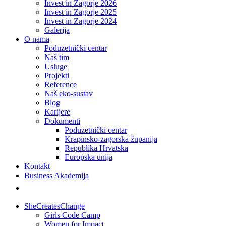
Invest in Zagorje 2026
Invest in Zagorje 2025
Invest in Zagorje 2024
Galerija
O nama
Poduzetnički centar
Naš tim
Usluge
Projekti
Reference
Naš eko-sustav
Blog
Karijere
Dokumenti
Poduzetnički centar
Krapinsko-zagorska županija
Republika Hrvatska
Europska unija
Kontakt
Business Akademija
SheCreatesChange
Girls Code Camp
Women for Impact