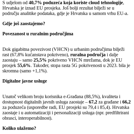
S udjelom od
40,7% poduzeća koja koriste cloud tehnologije
,
Hrvatska je iznad EU prosjeka. Još bolji rezultat bilježi se u
području analitike podataka, gdje je Hrvatska u samom vrhu EU-a.
Gdje još zaostajemo?
Povezanost u ruralnim područjima
Dok gigabitna povezivost (VHCN) u urbanim područjima bilježi
rast (67,8% kućanstava pokriveno),
ruralna područja
i dalje
zaostaju – samo
25,5%
pokriveno VHCN mrežama, dok je EU
prosjek
55,6%
. Također, stopa rasta 5G pokrivenosti u 2023. bila je
skromna (samo +1,1%).
Digitalne javne usluge
Unatoč velikom broju korisnika e-Građana (88,5%), kvaliteta i
dostupnost digitalnih javnih usluga zaostaje –
67,2
za građane i
66,2
za poduzeća (usporedbe radi, EU prosjeki su 79,4 i 85,4). Hrvatska
zaostaje i u automatizaciji i personalizaciji usluga (npr. predfiltrirani
obrasci, interoperabilnost).
Koliko ulažemo?