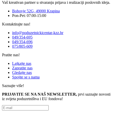
Vaš kreativan partner u stvaranju prijava i realizaciji poslovnih ideja.
Bobovje 52G, 49000 Krapina
Pon-Pet: 07:00-15:00
Kontaktirajte nas!
info@poduzetnickicentar-kzz.hr
049/354-695
049/354-696
075/805-609
Pratite nas!
Lajkajte nas
Zapratite nas
Gledajte nas
Spojite se s nama
Saznajte više!
PRIJAVITE SE NA NAŠ NEWSLETTER,
prvi saznajte novosti
iz svijeta poduzetništva i EU fondova!