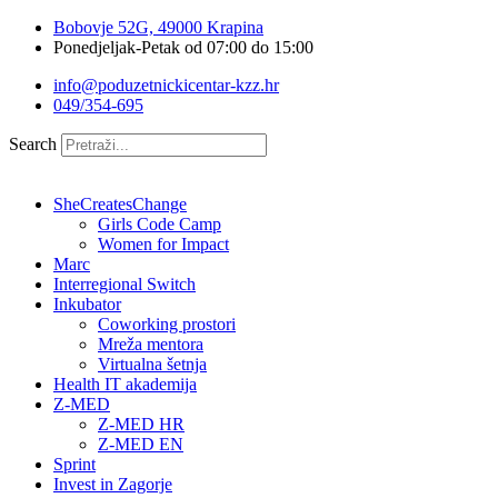
Idi
Bobovje 52G, 49000 Krapina
na
Ponedjeljak-Petak od 07:00 do 15:00
sadržaj
info@poduzetnickicentar-kzz.hr
049/354-695
Search
SheCreatesChange
Girls Code Camp
Women for Impact
Marc
Interregional Switch
Inkubator
Coworking prostori
Mreža mentora
Virtualna šetnja
Health IT akademija
Z-MED
Z-MED HR
Z-MED EN
Sprint
Invest in Zagorje