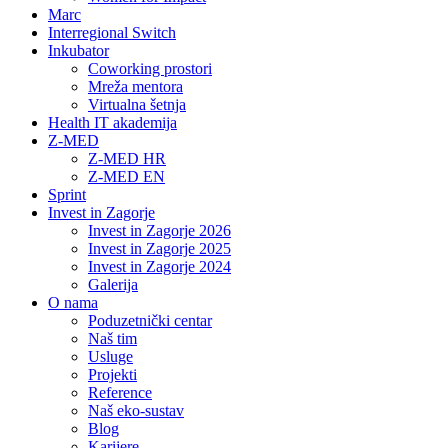
Marc
Interregional Switch
Inkubator
Coworking prostori
Mreža mentora
Virtualna šetnja
Health IT akademija
Z-MED
Z-MED HR
Z-MED EN
Sprint
Invest in Zagorje
Invest in Zagorje 2026
Invest in Zagorje 2025
Invest in Zagorje 2024
Galerija
O nama
Poduzetnički centar
Naš tim
Usluge
Projekti
Reference
Naš eko-sustav
Blog
Karijere