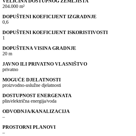
VELIČINA DOSTUPNOG ZEMLJIŠTA
204.000 m²
DOPUŠTENI KOEFICIJENT IZGRADNJE
0,6
DOPUŠTENI KOEFICIJENT ISKORISTIVOSTI
1
DOPUŠTENA VISINA GRADNJE
20 m
JAVNO ILI PRIVATNO VLASNIŠTVO
privatno
MOGUĆE DJELATNOSTI
proizvodno-uslužne djelatnosti
DOSTUPNOST ENERGENATA
plin/električna energija/voda
ODVODNJA/KANALIZACIJA
–
PROSTORNI PLANOVI
–