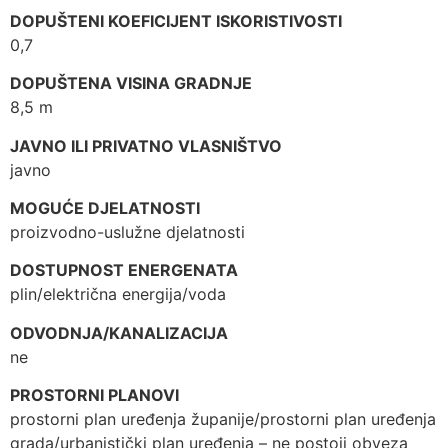
DOPUŠTENI KOEFICIJENT ISKORISTIVOSTI
0,7
DOPUŠTENA VISINA GRADNJE
8,5 m
JAVNO ILI PRIVATNO VLASNIŠTVO
javno
MOGUĆE DJELATNOSTI
proizvodno-uslužne djelatnosti
DOSTUPNOST ENERGENATA
plin/električna energija/voda
ODVODNJA/KANALIZACIJA
ne
PROSTORNI PLANOVI
prostorni plan uređenja županije/prostorni plan uređenja
grada/urbanistički plan uređenja – ne postoji obveza