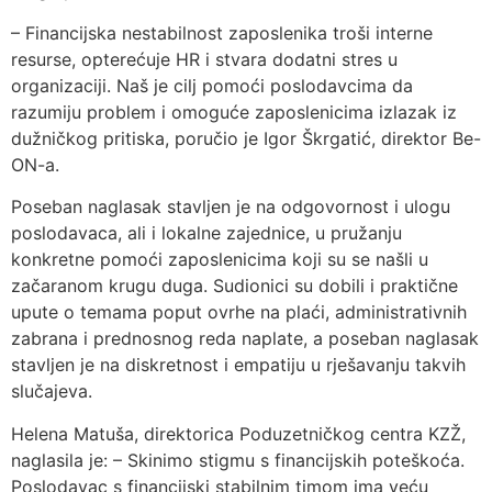
– Financijska nestabilnost zaposlenika troši interne
resurse, opterećuje HR i stvara dodatni stres u
organizaciji. Naš je cilj pomoći poslodavcima da
razumiju problem i omoguće zaposlenicima izlazak iz
dužničkog pritiska, poručio je Igor Škrgatić, direktor Be-
ON-a.
Poseban naglasak stavljen je na odgovornost i ulogu
poslodavaca, ali i lokalne zajednice, u pružanju
konkretne pomoći zaposlenicima koji su se našli u
začaranom krugu duga. Sudionici su dobili i praktične
upute o temama poput ovrhe na plaći, administrativnih
zabrana i prednosnog reda naplate, a poseban naglasak
stavljen je na diskretnost i empatiju u rješavanju takvih
slučajeva.
Helena Matuša, direktorica Poduzetničkog centra KZŽ,
naglasila je: – Skinimo stigmu s financijskih poteškoća.
Poslodavac s financijski stabilnim timom ima veću