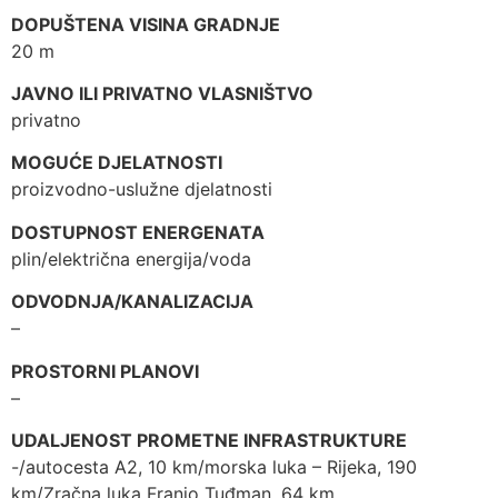
DOPUŠTENA VISINA GRADNJE
20 m
JAVNO ILI PRIVATNO VLASNIŠTVO
privatno
MOGUĆE DJELATNOSTI
proizvodno-uslužne djelatnosti
DOSTUPNOST ENERGENATA
plin/električna energija/voda
ODVODNJA/KANALIZACIJA
–
PROSTORNI PLANOVI
–
UDALJENOST PROMETNE INFRASTRUKTURE
-/autocesta A2, 10 km/morska luka – Rijeka, 190
km/Zračna luka Franjo Tuđman, 64 km