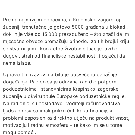
Prema najnovijim podacima, u Krapinsko-zagorskoj
županiji trenutačno je gotovo 5000 građana u blokadi,
dok ih je više od 15 000 prezaduženo – što znači da im
mjesečne obveze premašuju prihode. Iza tih brojki kriju
se stvarni ljudi i konkretne životne situacije: ovrhe,
dugovi, strah od financijske nestabilnosti, i osjećaj da
nema izlaza.
Upravo tim izazovima bilo je posvećeno današnje
događanje. Radionica je održana kao dio potpore
poduzetnicima i stanovnicima Krapinsko-zagorske
županije u okviru titule Europske poduzetničke regije.
Na radionici su poslodavci, voditelji računovodstva i
ljudskih resursa imali priliku čuti kako financijski
problemi zaposlenika direktno utječu na produktivnost,
motivaciju i radnu atmosferu – te kako im se u tome
mogu pomoći.