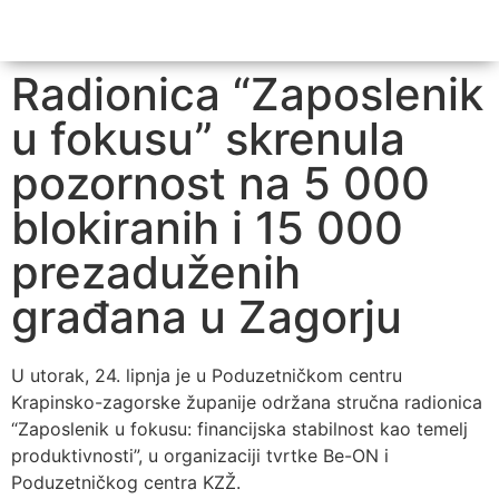
Interregional Swi
Health IT a
Business A
Radionica “Zaposlenik
u fokusu” skrenula
pozornost na 5 000
blokiranih i 15 000
prezaduženih
građana u Zagorju
U utorak, 24. lipnja je u Poduzetničkom centru
Krapinsko-zagorske županije održana stručna radionica
“Zaposlenik u fokusu: financijska stabilnost kao temelj
produktivnosti”, u organizaciji tvrtke Be-ON i
Poduzetničkog centra KZŽ.