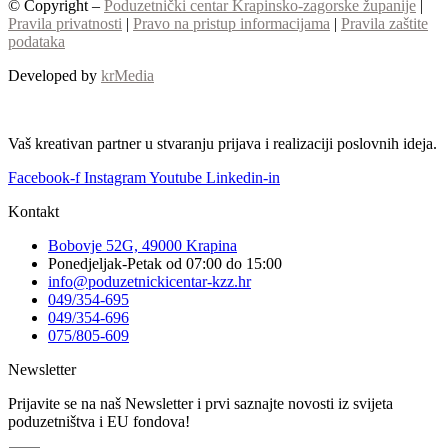
© Copyright –
Poduzetnički centar Krapinsko-zagorske županije
|
Pravila privatnosti
|
Pravo na pristup informacijama
|
Pravila zaštite
podataka
Developed by
krMedia
Vaš kreativan partner u stvaranju prijava i realizaciji poslovnih ideja.
Facebook-f
Instagram
Youtube
Linkedin-in
Kontakt
Bobovje 52G, 49000 Krapina
Ponedjeljak-Petak od 07:00 do 15:00
info@poduzetnickicentar-kzz.hr
049/354-695
049/354-696
075/805-609
Newsletter
Prijavite se na naš Newsletter i prvi saznajte novosti iz svijeta
poduzetništva i EU fondova!