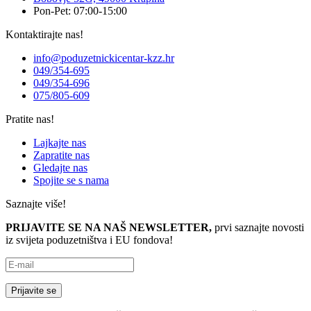
Pon-Pet: 07:00-15:00
Kontaktirajte nas!
info@poduzetnickicentar-kzz.hr
049/354-695
049/354-696
075/805-609
Pratite nas!
Lajkajte nas
Zapratite nas
Gledajte nas
Spojite se s nama
Saznajte više!
PRIJAVITE SE NA NAŠ NEWSLETTER,
prvi saznajte novosti
iz svijeta poduzetništva i EU fondova!