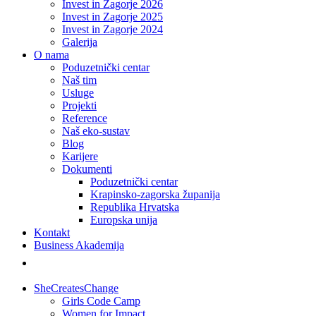
Invest in Zagorje 2026
Invest in Zagorje 2025
Invest in Zagorje 2024
Galerija
O nama
Poduzetnički centar
Naš tim
Usluge
Projekti
Reference
Naš eko-sustav
Blog
Karijere
Dokumenti
Poduzetnički centar
Krapinsko-zagorska županija
Republika Hrvatska
Europska unija
Kontakt
Business Akademija
SheCreatesChange
Girls Code Camp
Women for Impact