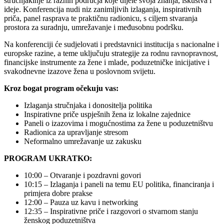
stručnjakinje iz raznih područja koje dijele svoja znanja, iskustva i
ideje. Konferencija nudi niz zanimljivih izlaganja, inspirativnih
priča, panel rasprava te praktičnu radionicu, s ciljem stvaranja
prostora za suradnju, umrežavanje i međusobnu podršku.
Na konferenciji će sudjelovati i predstavnici institucija s nacionalne i
europske razine, a teme uključuju strategije za rodnu ravnopravnost,
financijske instrumente za žene i mlade, poduzetničke inicijative i
svakodnevne izazove žena u poslovnom svijetu.
Kroz bogat program očekuju vas:
Izlaganja stručnjaka i donositelja politika
Inspirativne priče uspješnih žena iz lokalne zajednice
Paneli o izazovima i mogućnostima za žene u poduzetništvu
Radionica za upravljanje stresom
Neformalno umrežavanje uz zakusku
PROGRAM UKRATKO:
10:00 – Otvaranje i pozdravni govori
10:15 – Izlaganja i paneli na temu EU politika, financiranja i
primjera dobre prakse
12:00 – Pauza uz kavu i networking
12:35 – Inspirativne priče i razgovori o stvarnom stanju
ženskog poduzetništva