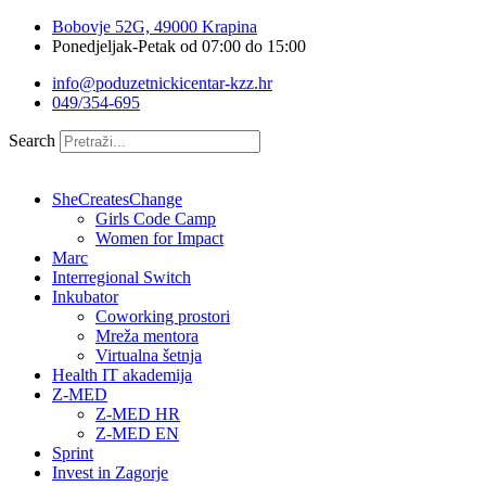
Idi
Bobovje 52G, 49000 Krapina
na
Ponedjeljak-Petak od 07:00 do 15:00
sadržaj
info@poduzetnickicentar-kzz.hr
049/354-695
Search
SheCreatesChange
Girls Code Camp
Women for Impact
Marc
Interregional Switch
Inkubator
Coworking prostori
Mreža mentora
Virtualna šetnja
Health IT akademija
Z-MED
Z-MED HR
Z-MED EN
Sprint
Invest in Zagorje