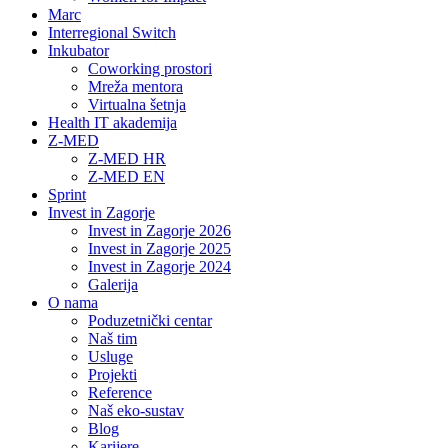
Marc
Interregional Switch
Inkubator
Coworking prostori
Mreža mentora
Virtualna šetnja
Health IT akademija
Z-MED
Z-MED HR
Z-MED EN
Sprint
Invest in Zagorje
Invest in Zagorje 2026
Invest in Zagorje 2025
Invest in Zagorje 2024
Galerija
O nama
Poduzetnički centar
Naš tim
Usluge
Projekti
Reference
Naš eko-sustav
Blog
Karijere