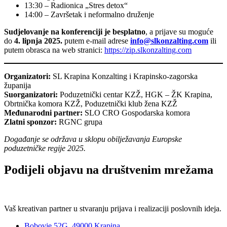
13:30 – Radionica „Stres detox“
14:00 – Završetak i neformalno druženje
Sudjelovanje na konferenciji je besplatno
, a prijave su moguće
do
4. lipnja 2025.
putem e-mail adrese
info@slkonzalting.com
ili
putem obrasca na web stranici:
https://zip.slkonzalting.com
Organizatori:
SL Krapina Konzalting i Krapinsko-zagorska
županija
Suorganizatori:
Poduzetnički centar KZŽ, HGK – ŽK Krapina,
Obrtnička komora KZŽ, Poduzetnički klub žena KZŽ
Međunarodni partner:
SLO CRO Gospodarska komora
Zlatni sponzor:
RGNC grupa
Događanje se održava u sklopu obilježavanja Europske
poduzetničke regije 2025.
Podijeli objavu na društvenim mrežama
Vaš kreativan partner u stvaranju prijava i realizaciji poslovnih ideja.
Bobovje 52G, 49000 Krapina