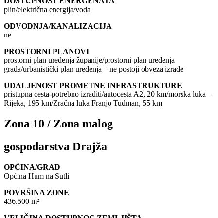
DOSTUPNOST ENERGENATA
plin/električna energija/voda
ODVODNJA/KANALIZACIJA
ne
PROSTORNI PLANOVI
prostorni plan uređenja županije/prostorni plan uređenja
grada/urbanistički plan uređenja – ne postoji obveza izrade
UDALJENOST PROMETNE INFRASTRUKTURE
pristupna cesta-potrebno izraditi/autocesta A2, 20 km/morska luka –
Rijeka, 195 km/Zračna luka Franjo Tuđman, 55 km
Zona 10 / Zona malog
gospodarstva Drajža
OPĆINA/GRAD
Općina Hum na Sutli
POVRŠINA ZONE
436.500 m²
VELIČINA DOSTUPNOG ZEMLJIŠTA