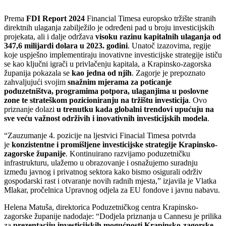
Prema
FDI Report 2024
Financial Timesa europsko tržište stranih
direktnih ulaganja zabilježilo je određeni pad u broju investicijskih
projekata, ali i dalje održava
visoku razinu kapitalnih ulaganja od
347,6 milijardi dolara u 2023. godini
​. Unatoč izazovima, regije
koje uspješno implementiraju inovativne investicijske strategije ističu
se kao ključni igrači u privlačenju kapitala, a Krapinsko-zagorska
županija pokazala se
kao jedna od njih
. Zagorje je prepoznato
zahvaljujući svojim
snažnim mjerama za poticanje
poduzetništva, programima potpora, ulaganjima u poslovne
zone te strateškom pozicioniranju na tržištu investicija
. Ovo
priznanje dolazi
u trenutku kada globalni trendovi upućuju na
sve veću važnost održivih i inovativnih investicijskih modela
.
“Zauzumanje 4. pozicije na ljestvici Finacial Timesa potvrda
je
konzistentne i promišljene investicijske strategije Krapinsko-
zagorske županije
. Kontinuirano razvijamo poduzetničku
infrastrukturu, ulažemo u obrazovanje i osnažujemo suradnju
između javnog i privatnog sektora kako bismo osigurali održiv
gospodarski rast i otvaranje novih radnih mjesta,” izjavila je Vlatka
Mlakar, pročelnica Upravnog odjela za EU fondove i javnu nabavu.
Helena Matuša, direktorica Poduzetničkog centra Krapinsko-
zagorske županije nadodaje: “Dodjela priznanja u Cannesu je prilika
za
prezentaciju investicijskih mogućnosti Krapinsko-zagorske