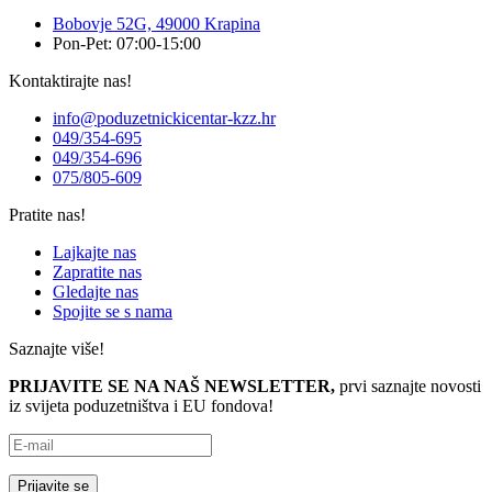
Bobovje 52G, 49000 Krapina
Pon-Pet: 07:00-15:00
Kontaktirajte nas!
info@poduzetnickicentar-kzz.hr
049/354-695
049/354-696
075/805-609
Pratite nas!
Lajkajte nas
Zapratite nas
Gledajte nas
Spojite se s nama
Saznajte više!
PRIJAVITE SE NA NAŠ NEWSLETTER,
prvi saznajte novosti
iz svijeta poduzetništva i EU fondova!