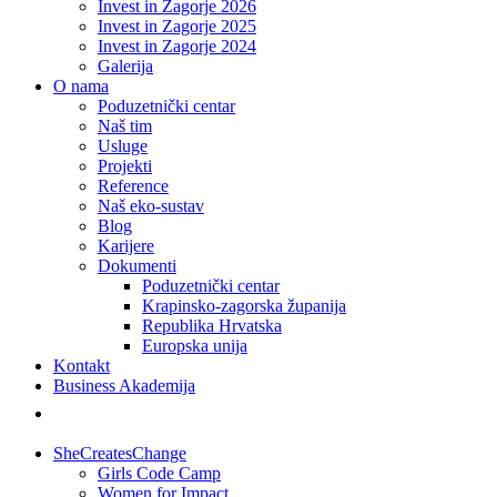
Invest in Zagorje 2026
Invest in Zagorje 2025
Invest in Zagorje 2024
Galerija
O nama
Poduzetnički centar
Naš tim
Usluge
Projekti
Reference
Naš eko-sustav
Blog
Karijere
Dokumenti
Poduzetnički centar
Krapinsko-zagorska županija
Republika Hrvatska
Europska unija
Kontakt
Business Akademija
SheCreatesChange
Girls Code Camp
Women for Impact