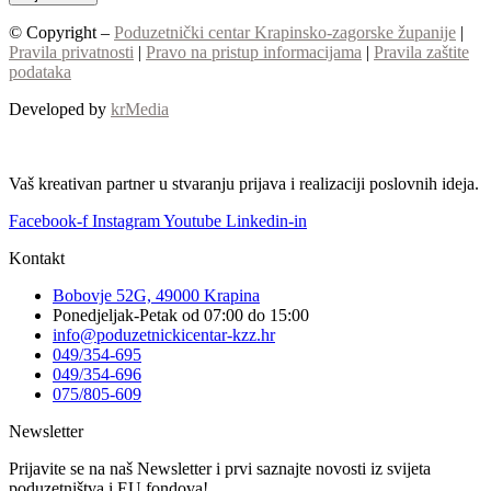
© Copyright –
Poduzetnički centar Krapinsko-zagorske županije
|
Pravila privatnosti
|
Pravo na pristup informacijama
|
Pravila zaštite
podataka
Developed by
krMedia
Vaš kreativan partner u stvaranju prijava i realizaciji poslovnih ideja.
Facebook-f
Instagram
Youtube
Linkedin-in
Kontakt
Bobovje 52G, 49000 Krapina
Ponedjeljak-Petak od 07:00 do 15:00
info@poduzetnickicentar-kzz.hr
049/354-695
049/354-696
075/805-609
Newsletter
Prijavite se na naš Newsletter i prvi saznajte novosti iz svijeta
poduzetništva i EU fondova!