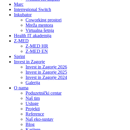
Marc
Interregional Switch
Inkubator
Coworking prostori
Mreža mentora
Virtualna šetnja
Health IT akademija
Z-MED
Z-MED HR
Z-MED EN
Sprint
Invest in Zagorje
Invest in Zagorje 2026
Invest in Zagorje 2025
Invest in Zagorje 2024
Galerija
O nama
Poduzetnički centar
Naš tim
Usluge
Projekti
Reference
Naš eko-sustav
Blog
Karijere