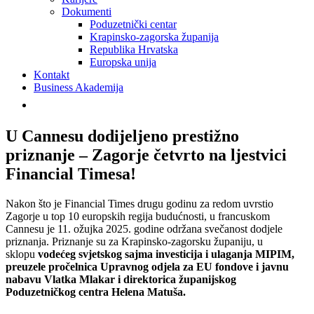
Dokumenti
Poduzetnički centar
Krapinsko-zagorska županija
Republika Hrvatska
Europska unija
Kontakt
Business Akademija
U Cannesu dodijeljeno prestižno
priznanje – Zagorje četvrto na ljestvici
Financial Timesa!
Nakon što je Financial Times drugu godinu za redom uvrstio
Zagorje u top 10 europskih regija budućnosti, u francuskom
Cannesu je 11. ožujka 2025. godine održana svečanost dodjele
priznanja. Priznanje su za Krapinsko-zagorsku županiju, u
sklopu
vodećeg svjetskog sajma investicija i ulaganja MIPIM,
preuzele pročelnica Upravnog odjela za EU fondove i javnu
nabavu Vlatka Mlakar i direktorica županijskog
Poduzetničkog centra Helena Matuša.