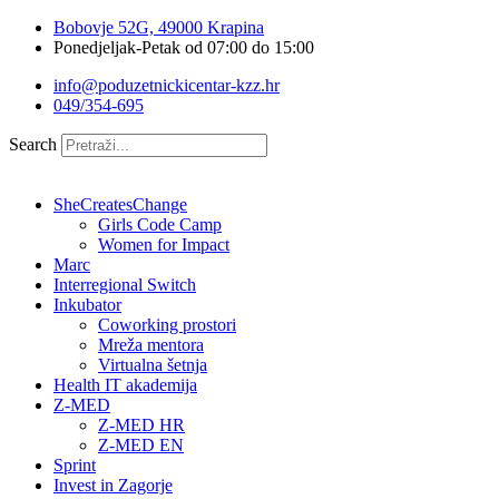
Idi
Bobovje 52G, 49000 Krapina
na
Ponedjeljak-Petak od 07:00 do 15:00
sadržaj
info@poduzetnickicentar-kzz.hr
049/354-695
Search
SheCreatesChange
Girls Code Camp
Women for Impact
Marc
Interregional Switch
Inkubator
Coworking prostori
Mreža mentora
Virtualna šetnja
Health IT akademija
Z-MED
Z-MED HR
Z-MED EN
Sprint
Invest in Zagorje