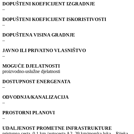
DOPUŠTENI KOEFICIJENT IZGRADNJE
–
DOPUŠTENI KOEFICIJENT ISKORISTIVOSTI
–
DOPUŠTENA VISINA GRADNJE
–
JAVNO ILI PRIVATNO VLASNIŠTVO
–
MOGUĆE DJELATNOSTI
proizvodno-uslužne djelatnosti
DOSTUPNOST ENERGENATA
–
ODVODNJA/KANALIZACIJA
–
PROSTORNI PLANOVI
–
UDALJENOST PROMETNE INFRASTRUKTURE
pristupna cesta, 0.1 km /autocesta A2, 29 km/morska luka – Rijeka,