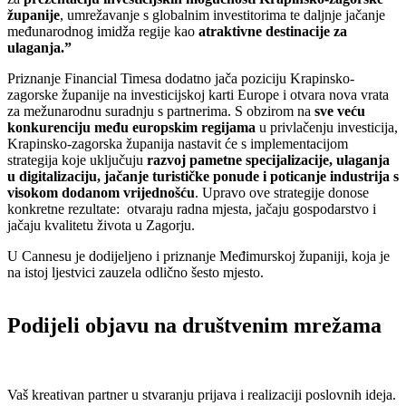
županije
, umrežavanje s globalnim investitorima te daljnje jačanje
međunarodnog imidža regije kao
atraktivne destinacije za
ulaganja.”
Priznanje Financial Timesa dodatno jača poziciju Krapinsko-
zagorske županije na investicijskoj karti Europe i otvara nova vrata
za mežunarodnu suradnju s partnerima. S obzirom na
sve veću
konkurenciju među europskim regijama
u privlačenju investicija,
Krapinsko-zagorska županija nastavit će s implementacijom
strategija koje uključuju
razvoj pametne specijalizacije, ulaganja
u digitalizaciju, jačanje turističke ponude i poticanje industrija s
visokom dodanom vrijednošću
. Upravo ove strategije donose
konkretne rezultate: otvaraju radna mjesta, jačaju gospodarstvo i
jačaju kvalitetu života u Zagorju.
U Cannesu je dodijeljeno i priznanje Međimurskoj županiji, koja je
na istoj ljestvici zauzela odlično šesto mjesto.
Podijeli objavu na društvenim mrežama
Vaš kreativan partner u stvaranju prijava i realizaciji poslovnih ideja.