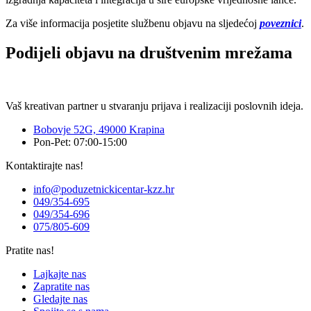
Za više informacija posjetite službenu objavu na sljedećoj
poveznici
.
Podijeli objavu na društvenim mrežama
Vaš kreativan partner u stvaranju prijava i realizaciji poslovnih ideja.
Bobovje 52G, 49000 Krapina
Pon-Pet: 07:00-15:00
Kontaktirajte nas!
info@poduzetnickicentar-kzz.hr
049/354-695
049/354-696
075/805-609
Pratite nas!
Lajkajte nas
Zapratite nas
Gledajte nas