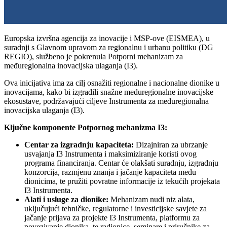
Europska izvršna agencija za inovacije i MSP-ove (EISMEA), u
suradnji s Glavnom upravom za regionalnu i urbanu politiku (DG
REGIO), službeno je pokrenula Potporni mehanizam za
međuregionalna inovacijska ulaganja (I3).
Ova inicijativa ima za cilj osnažiti regionalne i nacionalne dionike u
inovacijama, kako bi izgradili snažne međuregionalne inovacijske
ekosustave, podržavajući ciljeve Instrumenta za međuregionalna
inovacijska ulaganja (I3).
Ključne komponente Potpornog mehanizma I3:
Centar za izgradnju kapaciteta:
Dizajniran za ubrzanje
usvajanja I3 Instrumenta i maksimiziranje koristi ovog
programa financiranja. Centar će olakšati suradnju, izgradnju
konzorcija, razmjenu znanja i jačanje kapaciteta među
dionicima, te pružiti povratne informacije iz tekućih projekata
I3 Instrumenta.
Alati i usluge za dionike:
Mehanizam nudi niz alata,
uključujući tehničke, regulatorne i investicijske savjete za
jačanje prijava za projekte I3 Instrumenta, platformu za
povezivanje dionika, te radionice, seminare i priručnike za