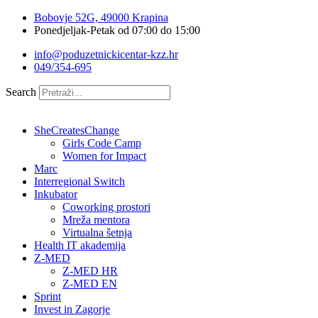
Idi
Bobovje 52G, 49000 Krapina
na
Ponedjeljak-Petak od 07:00 do 15:00
sadržaj
info@poduzetnickicentar-kzz.hr
049/354-695
Search
SheCreatesChange
Girls Code Camp
Women for Impact
Marc
Interregional Switch
Inkubator
Coworking prostori
Mreža mentora
Virtualna šetnja
Health IT akademija
Z-MED
Z-MED HR
Z-MED EN
Sprint
Invest in Zagorje