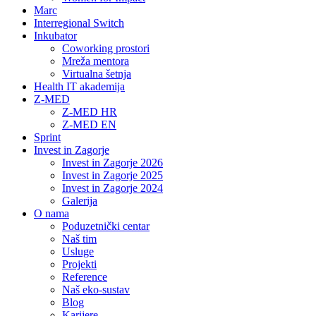
Marc
Interregional Switch
Inkubator
Coworking prostori
Mreža mentora
Virtualna šetnja
Health IT akademija
Z-MED
Z-MED HR
Z-MED EN
Sprint
Invest in Zagorje
Invest in Zagorje 2026
Invest in Zagorje 2025
Invest in Zagorje 2024
Galerija
O nama
Poduzetnički centar
Naš tim
Usluge
Projekti
Reference
Naš eko-sustav
Blog
Karijere