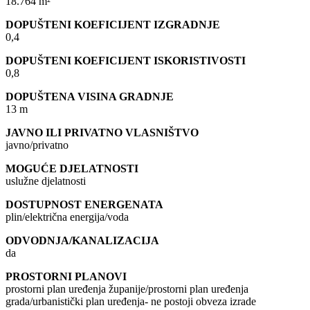
18.764 m²
DOPUŠTENI KOEFICIJENT IZGRADNJE
0,4
DOPUŠTENI KOEFICIJENT ISKORISTIVOSTI
0,8
DOPUŠTENA VISINA GRADNJE
13 m
JAVNO ILI PRIVATNO VLASNIŠTVO
javno/privatno
MOGUĆE DJELATNOSTI
uslužne djelatnosti
DOSTUPNOST ENERGENATA
plin/električna energija/voda
ODVODNJA/KANALIZACIJA
da
PROSTORNI PLANOVI
prostorni plan uređenja županije/prostorni plan uređenja
grada/urbanistički plan uređenja- ne postoji obveza izrade