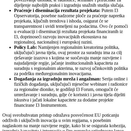
dijeljenje najboljih praksi i izgradnju snažnih studija slučaja.
Praćenje i diseminacija rezultata projekata:
Putem I3
Opservatorija, posebne nadzorne ploče za praćenje napretka
projekata, ključnih trendova i ishoda, osigurat će se
transparentnost i uvidi temeljeni na podacima. Ovo će pomoći
u evaluaciji i diseminaciji rezultata projekata financiranih iz
I3, doprinoseći razvoju inovacijskih ekosustava na
regionalnoj, nacionalnoj i europskoj razini.
Policy Lab:
Namijenjen regionalnim kreatorima politika,
uključujući javna tijela, ovaj prostor za suradnju ima za cilj
rješavanje izazova s kojima se suočavaju manje razvijene i
najudaljenije regije, jačanje institucionalnih kapaciteta za
suradnju s regionalnim akterima, te razvoj učinkovitih politika
za podršku međuregionalnim inovacijama.
Događanja za izgradnju mreža i angažman:
Serija online i
fizičkih događanja, uključujući mjesečne webinare i radionice
za regionalne dionike, te godišnji I3 Forum, omogućit će
umrežavanje i suradnju, gdje će korisnici i javna tijela dijeliti
iskustva i jačati lokalne kapacitete za dodatne projekte
financirane I3 Instrumentom.
Ovaj sveobuhvatan pristup odražava posvećenost EU poticanju
održivih i uključivih inovacija u svim regijama, s posebnim
naglaskom na manje razvijene regije, kako bi se osigurala kohezija,
izgradnja kapaciteta i integracija u šire europske vrijednosne lance.