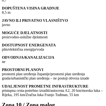
0,7
DOPUŠTENA VISINA GRADNJE
8,5 m
JAVNO ILI PRIVATNO VLASNIŠTVO
javno
MOGUĆE DJELATNOSTI
proizvodno-uslužne djelatnosti
DOSTUPNOST ENERGENATA
plin/električna energija/voda
ODVODNJA/KANALIZACIJA
ne
PROSTORNI PLANOVI
prostorni plan uređenja županije/prostorni plan uređenja
grada/urbanistički plan uređenja – ne postoji obveza izrade
UDALJENOST PROMETNE INFRASTRUKTURE
pristupna cesta-potrebno izraditi/autocesta A2, 20 km/morska luka –
Rijeka, 195 km/Zračna luka Franjo Tuđman, 55 km
Zona 10 / Zona malog