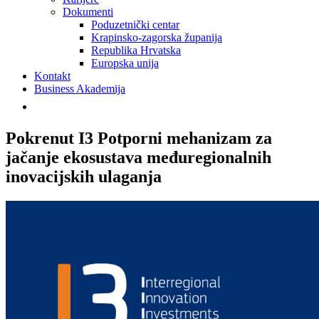
Dokumenti
Poduzetnički centar
Krapinsko-zagorska županija
Republika Hrvatska
Europska unija
Kontakt
Business Akademija
Pokrenut I3 Potporni mehanizam za
jačanje ekosustava međuregionalnih
inovacijskih ulaganja