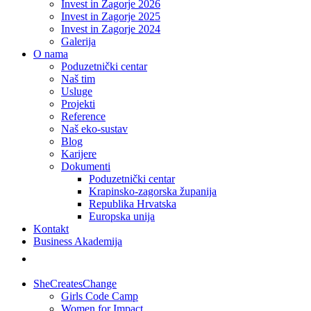
Invest in Zagorje 2026
Invest in Zagorje 2025
Invest in Zagorje 2024
Galerija
O nama
Poduzetnički centar
Naš tim
Usluge
Projekti
Reference
Naš eko-sustav
Blog
Karijere
Dokumenti
Poduzetnički centar
Krapinsko-zagorska županija
Republika Hrvatska
Europska unija
Kontakt
Business Akademija
SheCreatesChange
Girls Code Camp
Women for Impact