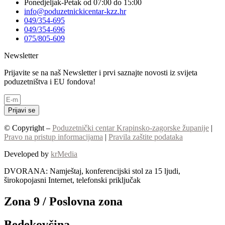
Ponedjeljak-Petak od 07:00 do 15:00
info@poduzetnickicentar-kzz.hr
049/354-695
049/354-696
075/805-609
Newsletter
Prijavite se na naš Newsletter i prvi saznajte novosti iz svijeta
poduzetništva i EU fondova!
Prijavi se
© Copyright –
Poduzetnički centar Krapinsko-zagorske županije
|
Pravo na pristup informacijama
|
Pravila zaštite podataka
Developed by
krMedia
DVORANA: Namještaj, konferencijski stol za 15 ljudi,
širokopojasni Internet, telefonski priključak
Zona 9 / Poslovna zona
Bedekovčina