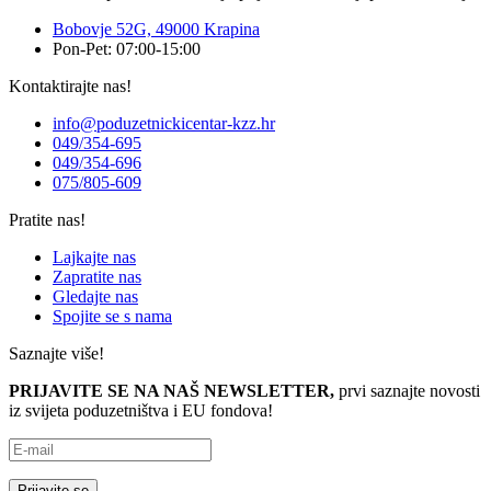
Bobovje 52G, 49000 Krapina
Pon-Pet: 07:00-15:00
Kontaktirajte nas!
info@poduzetnickicentar-kzz.hr
049/354-695
049/354-696
075/805-609
Pratite nas!
Lajkajte nas
Zapratite nas
Gledajte nas
Spojite se s nama
Saznajte više!
PRIJAVITE SE NA NAŠ NEWSLETTER,
prvi saznajte novosti
iz svijeta poduzetništva i EU fondova!