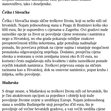
stanovništvo, tako i doseljenike.
Češka i Slovačka
Češka i Slovačka imaju slične troškove života, koji su nešto niži od
hrvatskih. Najam jednosobnog stana u Pragu ili Bratislavi košta oko
600 eura, što je usporedivo s cijenama u Zagrebu. Ovi gradovi nude
raznolike opcije za život uz povoljnije cijene restorana i namirnica
nego u Hrvatskoj, no oba grada pokazuju ozbiljne znakove
preopterećenosti tržišta nekretnina, gdje potražnja nadmašuje
ponudu, što povećava pritisak na cijene najma i smanjuje mogućnost
pronalaska odgovarajućeg smještaja. Dodatno, prosječna cijena
obroka u restoranu u ovim zemljama iznosi oko 8-10 eura, no
korisnici često naglašavaju nižu kvalitetu i slabu raznolikost ponude
svježih lokalnih namirnica. Troškovi prijevoza ostaju na sličnim
razinama kao u Hrvatskoj, dok su osnovne namirnice, poput kruha i
mlijeka, nešto povoljnije.
Mađarska
S druge strane, u Mađarskoj su troškovi života niži od hrvatskih, što
je čini atraktivnom opcijom za pojedince i obitelji koji traže
povoljnije životne uvjete u središnjoj Europi. Najam jednosobnog
stana u središtu Budimpešte stoji prosječno 450 eura, što je
povoljnije od većine hrvatskih gradova, a van većih središta cijene