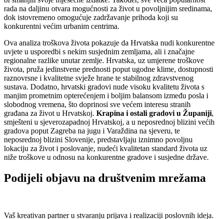
rada na daljinu otvara mogućnosti za život u povoljnijim sredinama,
dok istovremeno omogućuje zadržavanje prihoda koji su
konkurentni većim urbanim centrima.
Ova analiza troškova života pokazuje da Hrvatska nudi konkurentne
uvjete u usporedbi s nekim susjednim zemljama, ali i značajne
regionalne razlike unutar zemlje. Hrvatska, uz umjerene troškove
života, pruža jedinstvene prednosti poput ugodne klime, dostupnosti
raznovrsne i kvalitetne svježe hrane te stabilnog zdravstvenog
sustava. Dodatno, hrvatski gradovi nude visoku kvalitetu života s
manjim prometnim opterećenjem i boljim balansom između posla i
slobodnog vremena, što doprinosi sve većem interesu stranih
građana za život u Hrvatskoj.
Krapina i ostali gradovi u Županiji
,
smješteni u sjeverozapadnoj Hrvatskoj, a u neposrednoj blizini većih
gradova poput Zagreba na jugu i Varaždina na sjeveru, te
neposrednoj blizini Slovenije, predstavljaju iznimno povoljnu
lokaciju za život i poslovanje, nudeći kvalitetan standard života uz
niže troškove u odnosu na konkurentne gradove i susjedne države.
Podijeli objavu na društvenim mrežama
Vaš kreativan partner u stvaranju prijava i realizaciji poslovnih ideja.