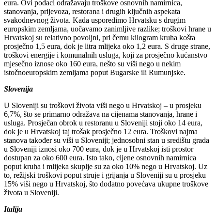
eura. Ovi podaci odražavaju troškove osnovnih namirnica,
stanovanja, prijevoza, restorana i drugih ključnih aspekata
svakodnevnog života. Kada usporedimo Hrvatsku s drugim
europskim zemljama, uočavamo zanimljive razlike; troškovi hrane u
Hrvatskoj su relativno povoljni, pri čemu kilogram kruha košta
prosječno 1,5 eura, dok je litra mlijeka oko 1,2 eura. S druge strane,
troškovi energije i komunalnih usluga, koji za prosječno kućanstvo
mjesečno iznose oko 160 eura, nešto su viši nego u nekim
istočnoeuropskim zemljama poput Bugarske ili Rumunjske.
Slovenija
U Sloveniji su troškovi života viši nego u Hrvatskoj – u prosjeku
6,7%, što se primarno odražava na cijenama stanovanja, hrane i
usluga. Prosječan obrok u restoranu u Sloveniji stoji oko 14 eura,
dok je u Hrvatskoj taj trošak prosječno 12 eura. Troškovi najma
stanova također su viši u Sloveniji; jednosobni stan u središtu grada
u Sloveniji iznosi oko 700 eura, dok je u Hrvatskoj isti prostor
dostupan za oko 600 eura. Isto tako, cijene osnovnih namirnica
poput kruha i mlijeka skuplje su za oko 10% nego u Hrvatskoj. Uz
to, režijski troškovi poput struje i grijanja u Sloveniji su u prosjeku
15% viši nego u Hrvatskoj, što dodatno povećava ukupne troškove
života u Sloveniji.
Italija