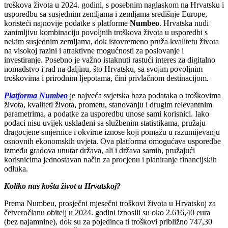
troškova života u 2024. godini, s posebnim naglaskom na Hrvatsku i
usporedbu sa susjednim zemljama i zemljama središnje Europe,
koristeći najnovije podatke s platforme
Numbeo
. Hrvatska nudi
zanimljivu kombinaciju povoljnih troškova života u usporedbi s
nekim susjednim zemljama, dok istovremeno pruža kvalitetu života
na visokoj razini i atraktivne mogućnosti za poslovanje i
investiranje. Posebno je važno istaknuti rastući interes za digitalno
nomadstvo i rad na daljinu, što Hrvatsku, sa svojim povoljnim
troškovima i prirodnim ljepotama, čini privlačnom destinacijom.
Platforma Numbeo
je najveća svjetska baza podataka o troškovima
života, kvaliteti života, prometu, stanovanju i drugim relevantnim
parametrima, a podatke za usporedbu unose sami korisnici. Iako
podaci nisu uvijek usklađeni sa službenim statistikama, pružaju
dragocjene smjernice i okvirne iznose koji pomažu u razumijevanju
osnovnih ekonomskih uvjeta. Ova platforma omogućava usporedbe
između gradova unutar država, ali i država samih, pružajući
korisnicima jednostavan način za procjenu i planiranje financijskih
odluka.
Koliko nas košta život u Hrvatskoj?
Prema Numbeu, prosječni mjesečni troškovi života u Hrvatskoj za
četveročlanu obitelj u 2024. godini iznosili su oko 2.616,40 eura
(bez najamnine), dok su za pojedinca ti troškovi približno 747,30