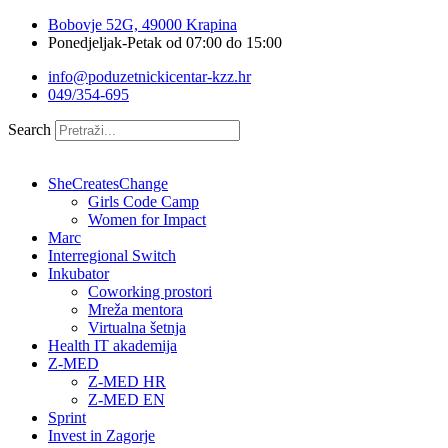
Idi
Bobovje 52G, 49000 Krapina
na
Ponedjeljak-Petak od 07:00 do 15:00
sadržaj
info@poduzetnickicentar-kzz.hr
049/354-695
Search
SheCreatesChange
Girls Code Camp
Women for Impact
Marc
Interregional Switch
Inkubator
Coworking prostori
Mreža mentora
Virtualna šetnja
Health IT akademija
Z-MED
Z-MED HR
Z-MED EN
Sprint
Invest in Zagorje