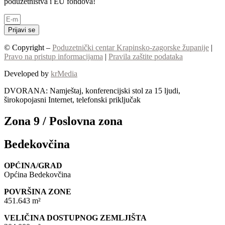
poduzetništva i EU fondova!
Prijavi se
© Copyright –
Poduzetnički centar Krapinsko-zagorske županije
|
Pravo na pristup informacijama
|
Pravila zaštite podataka
Developed by
krMedia
DVORANA: Namještaj, konferencijski stol za 15 ljudi,
širokopojasni Internet, telefonski priključak
Zona 9 / Poslovna zona
Bedekovčina
OPĆINA/GRAD
Općina Bedekovčina
POVRŠINA ZONE
451.643 m²
VELIČINA DOSTUPNOG ZEMLJIŠTA