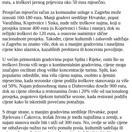
eura, a troškovi javnog prijevoza oko 50 eura mjesečno.
Prosječan mjesečni račun za komunalne usluge u Zagrebu može
iznositi 160-180 eura. Manji gradovi središnje Hrvatske, poput
Varaždina, Koprivnice i Siska, nude niže troškove najma, koji u
prosjeku iznose 400 eura (u Koprivnici i Sisku i manje), dok su
režijski troškovi do 120 eura, a osnovne namirnice slične
nacionalnom prosjeku. Također, cijene kulturnih i zabavnih sadržaja
u Zagrebu su znatno više, dok su u manjim gradovima i naseljima
cijene kino ulaznica, kazališnih predstava ili koncerata povoljnije.
U većim primorskim gradovima poput Splita i Rijeke, osim što su
troškovi života viši nego u kontinentalnim gradovima, cijene mogu
značajno oscilirati zbog velike koncentracije turista. Split, kao
popularno odredište, ima višu cijenu najma, osobito u ljetnim
mjesecima, kada sezonske cijene podižu troškove stanovanja za više
od 50%. Najam jednosobnog stana u Dubrovniku doseže 900 eura,
dok su cijene obroka u restoranima često i 20% više od nacionalnog
prosjeka, pogotovo tijekom turističke sezone, kada restorani podižu
cijene kako bi iskoristili povećanu potražnju.
S druge strane, u manjim gradovima središnje Hrvatske, poput
Bjelovara i Čakovca, trošak života je među najnižima u zemlji, a
najam stanova može biti i niži od 300 eura. No, ovdje se niže cijene
ne odražavaju nužno na veću ponudu posla, kulturnih sadržaja ili