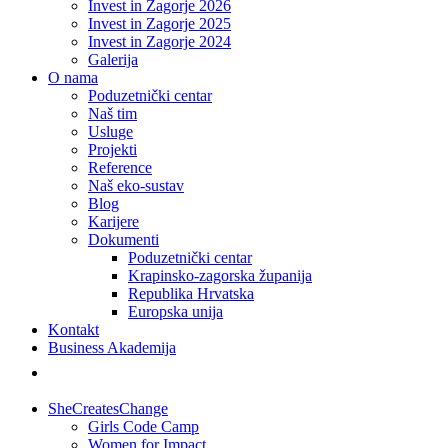
Invest in Zagorje 2026
Invest in Zagorje 2025
Invest in Zagorje 2024
Galerija
O nama
Poduzetnički centar
Naš tim
Usluge
Projekti
Reference
Naš eko-sustav
Blog
Karijere
Dokumenti
Poduzetnički centar
Krapinsko-zagorska županija
Republika Hrvatska
Europska unija
Kontakt
Business Akademija
SheCreatesChange
Girls Code Camp
Women for Impact