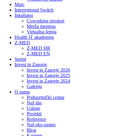
Marc
Interregional Switch
Inkubator
Coworking prostori
Mreža mentora
Virtualna šetnja
Health IT akademija
Z-MED
Z-MED HR
Z-MED EN
Sprint
Invest in Zagorje
Invest in Zagorje 2026
Invest in Zagorje 2025
Invest in Zagorje 2024
Galerija
O nama
Poduzetnički centar
Naš tim
Usluge
Projekti
Reference
Naš eko-sustav
Blog
Karijere