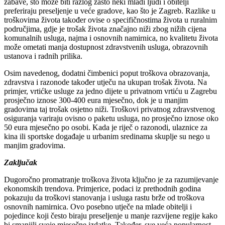
zabave, što može biti razlog zašto neki mladi ljudi i obitelji
preferiraju preseljenje u veće gradove, kao što je Zagreb. Razlike u
troškovima života također ovise o specifičnostima života u ruralnim
područjima, gdje je trošak života značajno niži zbog nižih cijena
komunalnih usluga, najma i osnovnih namirnica, no kvalitetu života
može ometati manja dostupnost zdravstvenih usluga, obrazovnih
ustanova i radnih prilika.
Osim navedenog, dodatni čimbenici poput troškova obrazovanja,
zdravstva i razonode također utječu na ukupan trošak života. Na
primjer, vrtićke usluge za jedno dijete u privatnom vrtiću u Zagrebu
prosječno iznose 300-400 eura mjesečno, dok je u manjim
gradovima taj trošak osjetno niži. Troškovi privatnog zdravstvenog
osiguranja variraju ovisno o paketu usluga, no prosječno iznose oko
50 eura mjesečno po osobi. Kada je riječ o razonodi, ulaznice za
kina ili sportske događaje u urbanim sredinama skuplje su nego u
manjim gradovima.
Zaključak
Dugoročno promatranje troškova života ključno je za razumijevanje
ekonomskih trendova. Primjerice, podaci iz prethodnih godina
pokazuju da troškovi stanovanja i usluga rastu brže od troškova
osnovnih namirnica. Ovo posebno utječe na mlade obitelji i
pojedince koji često biraju preseljenje u manje razvijene regije kako
bi smanjili svoje mjesečne izdatke. Također, sve veća popularnost