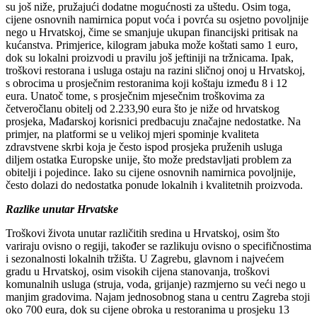
su još niže, pružajući dodatne mogućnosti za uštedu. Osim toga,
cijene osnovnih namirnica poput voća i povrća su osjetno povoljnije
nego u Hrvatskoj, čime se smanjuje ukupan financijski pritisak na
kućanstva. Primjerice, kilogram jabuka može koštati samo 1 euro,
dok su lokalni proizvodi u pravilu još jeftiniji na tržnicama. Ipak,
troškovi restorana i usluga ostaju na razini sličnoj onoj u Hrvatskoj,
s obrocima u prosječnim restoranima koji koštaju između 8 i 12
eura. Unatoč tome, s prosječnim mjesečnim troškovima za
četveročlanu obitelj od 2.233,90 eura što je niže od hrvatskog
prosjeka, Mađarskoj korisnici predbacuju značajne nedostatke. Na
primjer, na platformi se u velikoj mjeri spominje kvaliteta
zdravstvene skrbi koja je često ispod prosjeka pruženih usluga
diljem ostatka Europske unije, što može predstavljati problem za
obitelji i pojedince. Iako su cijene osnovnih namirnica povoljnije,
često dolazi do nedostatka ponude lokalnih i kvalitetnih proizvoda.
Razlike unutar Hrvatske
Troškovi života unutar različitih sredina u Hrvatskoj, osim što
variraju ovisno o regiji, također se razlikuju ovisno o specifičnostima
i sezonalnosti lokalnih tržišta. U Zagrebu, glavnom i najvećem
gradu u Hrvatskoj, osim visokih cijena stanovanja, troškovi
komunalnih usluga (struja, voda, grijanje) razmjerno su veći nego u
manjim gradovima. Najam jednosobnog stana u centru Zagreba stoji
oko 700 eura, dok su cijene obroka u restoranima u prosjeku 13