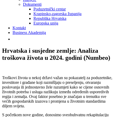
Dokumenti
Poduzetnički centar
Krapinsko-zagorska županija
Republika Hrvatska
Europska unija
Kontakt
Business Akademija
Hrvatska i susjedne zemlje: Analiza
troškova života u 2024. godini (Numbeo)
Troškovi života u nekoj državi važan su pokazatelj za poduzetnike,
investitore i građane koji razmišljaju o preseljenju, otvaranju
poslovanja ili jednostavno žele razumjeti kako se cijene osnovnih
životnih potreba i usluga razlikuju između određenih usporedivih
regija i zemalja. Ovaj faktor posebno je značajan u trenutku sve
većih gospodarskih izazova i promjena u životnim standardima
diljem svijeta.
S početkom nove godine, donosimo sveobuhvatnu rekapitulaciju