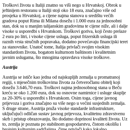
Troškovi života u Italiji znatno su viši nego u Hrvatskoj. Obrok u
jeftinijem restoranu u Italiji stoji oko 18 eura, značajno više od
prosjeka u Hrvatskoj, a cijene najma stanova u središtu većih
gradova poput Rima ili Milana dosežu i 1.000 eura za jednosobni
stan, dok su u manjim talijanskim gradovima te cijene niže, ali i dalje
visoke u usporedbi s Hrvatskom. Troškovi goriva, koji često prelaze
2 eura po litri, i visoke cijene usluga, poput frizerskih usluga ili
raznih vrsta stručnih popravaka, dodatno povećavaju financijski teret
za stanovnike. Unatoč tome, Italija privlači svojim visokim
standardom života, bogatom kulturnom baštinom i kvalitetnim
javnim uslugama, što mnogima opravdava visoke troškove.
Austrija
Austrija se ističe kao jedna od najskupljih zemalja u promatranoj
regiji, s mjesečnim troškovima života za četveročlanu obitelj koji
dosežu 3.646,70 eura. Troškovi najma jednosobnog stana u Beču
kreću se oko 1.200 eura, dok su osnovne namirnice i usluge skuplje
za 20-30% u usporedbi s Hrvatskom. Osim toga, cijene javnog
prijevoza i goriva značajno su više nego u većini susjednih zemalja.
S druge strane, Austrija pruža visoke standarde infrastrukture,
uključujući odličan sustav javnog prijevoza, kvalitetnu zdravstvenu
skrb i pristup obrazovanju, što dodatno doprinosi kvaliteti života. Uz
to, zemlja je poznata po stabilnom gospodarstvu, čistom okolišu i
brojnim kulturnim sadržajima, čime privlači kako lokalno