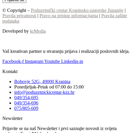
© Copyright –
Poduzetnički centar Krapinsko-zagorske županije
|
Pravila privatnosti
|
Pravo na pristup informacijama
|
Pravila zaštite
podataka
Developed by
krMedia
Vaš kreativan partner u stvaranju prijava i realizaciji poslovnih ideja.
Facebook-f
Instagram
Youtube
Linkedin-in
Kontakt
Bobovje 52G, 49000 Krapina
Ponedjeljak-Petak od 07:00 do 15:00
info@poduzetnickicentar-kzz.hr
049/354-695
049/354-696
075/805-609
Newsletter
Prijavite se na naš Newsletter i prvi saznajte novosti iz svijeta