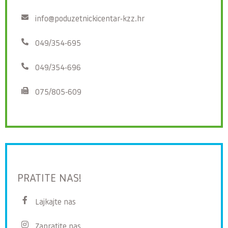
info@poduzetnickicentar-kzz.hr
049/354-695
049/354-696
075/805-609
PRATITE NAS!
Lajkajte nas
Zapratite nas