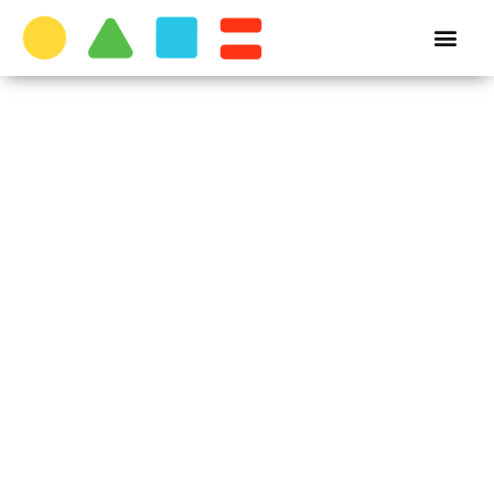
Dani EU
fondova za
poduzetnik
u Šibeniku