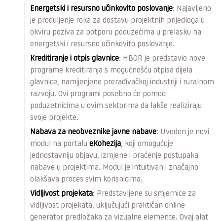
Energetski i resursno učinkovito poslovanje
: Najavljeno
je produljenje roka za dostavu projektnih prijedloga u
okviru poziva za potporu poduzećima u prelasku na
energetski i resursno učinkovito poslovanje.
Kreditiranje i otpis glavnice
: HBOR je predstavio nove
programe kreditiranja s mogućnošću otpisa dijela
glavnice, namijenjene prerađivačkoj industriji i ruralnom
razvoju. Ovi programi posebno će pomoći
poduzetnicima u ovim sektorima da lakše realiziraju
svoje projekte.
Nabava za neobveznike javne nabave
: Uveden je novi
modul na portalu
eKohezija
, koji omogućuje
jednostavniju objavu, izmjene i praćenje postupaka
nabave u projektima. Modul je intuitivan i značajno
olakšava proces svim korisnicima.
Vidljivost projekata
: Predstavljene su smjernice za
vidljivost projekata, uključujući praktičan online
generator predložaka za vizualne elemente. Ovaj alat