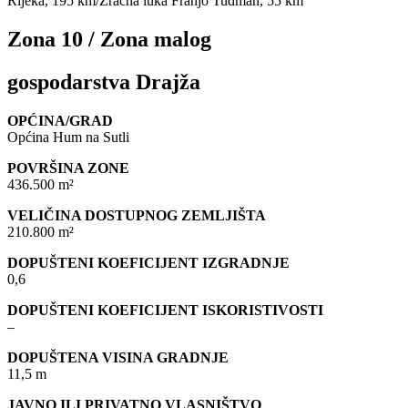
Rijeka, 195 km/Zračna luka Franjo Tuđman, 55 km
Zona 10 / Zona malog
gospodarstva Drajža
OPĆINA/GRAD
Općina Hum na Sutli
POVRŠINA ZONE
436.500 m²
VELIČINA DOSTUPNOG ZEMLJIŠTA
210.800 m²
DOPUŠTENI KOEFICIJENT IZGRADNJE
0,6
DOPUŠTENI KOEFICIJENT ISKORISTIVOSTI
–
DOPUŠTENA VISINA GRADNJE
11,5 m
JAVNO ILI PRIVATNO VLASNIŠTVO