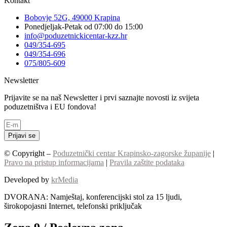
Kontakt
Bobovje 52G, 49000 Krapina
Ponedjeljak-Petak od 07:00 do 15:00
info@poduzetnickicentar-kzz.hr
049/354-695
049/354-696
075/805-609
Newsletter
Prijavite se na naš Newsletter i prvi saznajte novosti iz svijeta
poduzetništva i EU fondova!
Prijavi se
© Copyright –
Poduzetnički centar Krapinsko-zagorske županije
|
Pravo na pristup informacijama
|
Pravila zaštite podataka
Developed by
krMedia
DVORANA: Namještaj, konferencijski stol za 15 ljudi,
širokopojasni Internet, telefonski priključak