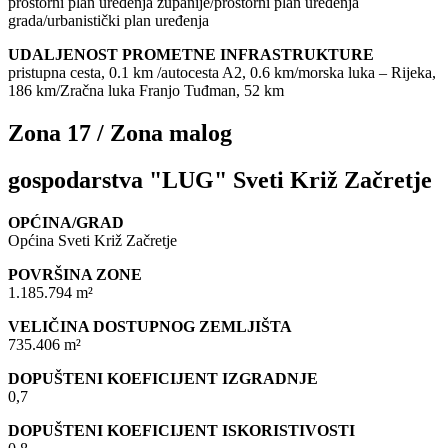
prostorni plan uređenja županije/prostorni plan uređenja
grada/urbanistički plan uređenja
UDALJENOST PROMETNE INFRASTRUKTURE
pristupna cesta, 0.1 km /autocesta A2, 0.6 km/morska luka – Rijeka,
186 km/Zračna luka Franjo Tuđman, 52 km
Zona 17 / Zona malog
gospodarstva "LUG" Sveti Križ Začretje
OPĆINA/GRAD
Općina Sveti Križ Začretje
POVRŠINA ZONE
1.185.794 m²
VELIČINA DOSTUPNOG ZEMLJIŠTA
735.406 m²
DOPUŠTENI KOEFICIJENT IZGRADNJE
0,7
DOPUŠTENI KOEFICIJENT ISKORISTIVOSTI