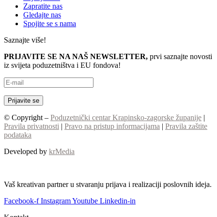
Zapratite nas
Gledajte nas
Spojite se s nama
Saznajte više!
PRIJAVITE SE NA NAŠ NEWSLETTER,
prvi saznajte novosti
iz svijeta poduzetništva i EU fondova!
© Copyright –
Poduzetnički centar Krapinsko-zagorske županije
|
Pravila privatnosti
|
Pravo na pristup informacijama
|
Pravila zaštite
podataka
Developed by
krMedia
Vaš kreativan partner u stvaranju prijava i realizaciji poslovnih ideja.
Facebook-f
Instagram
Youtube
Linkedin-in