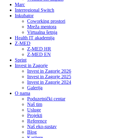
Marc
Interregional Switch
Inkubator
Coworking prostori
Mreža mentora
Virtualna šetnja
Health IT akademija
Z-MED
Z-MED HR
Z-MED EN
Sprint
Invest in Zagorje
Invest in Zagorje 2026
Invest in Zagorje 2025
Invest in Zagorje 2024
Galerija
O nama
Poduzetnički centar
Naš tim
Usluge
Projekti
Reference
Naš eko-sustav
Blog
Karijere