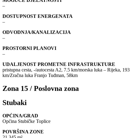
MOGUĆE DJELATNOSTI
–
DOSTUPNOST ENERGENATA
–
ODVODNJA/KANALIZACIJA
–
PROSTORNI PLANOVI
–
UDALJENOST PROMETNE INFRASTRUKTURE
pristupna cesta, -/autocesta A2, 7.5 km/morska luka – Rijeka, 193
km/Zračna luka Franjo Tuđman, 58km
Zona 15 / Poslovna zona
Stubaki
OPĆINA/GRAD
Općina Stubičke Toplice
POVRŠINA ZONE
21.345 m²