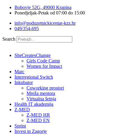
Idi
Bobovje 52G, 49000 Krapina
na
Ponedjeljak-Petak od 07:00 do 15:00
sadržaj
info@poduzetnickicentar-kzz.hr
049/354-695
Search
SheCreatesChange
Girls Code Camp
Women for Impact
Marc
Interregional Switch
Inkubator
Coworking prostori
Mreža mentora
Virtualna šetnja
Health IT akademija
Z-MED
Z-MED HR
Z-MED EN
Sprint
Invest in Zagorje