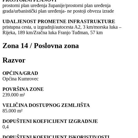
prostorni plan uređenja županije/prostorni plan uređenja
grada/urbanistički plan uređenja- ne postoji obveza izrade
UDALJENOST PROMETNE INFRASTRUKTURE
pristupna cesta, u izgradnji/autocesta A2, 3 km/morska luka –
Rijeka, 189 km/Zračna luka Franjo Tuđman, 57 km
Zona 14 / Poslovna zona
Razvor
OPĆINA/GRAD
Općina Kumrovec
POVRŠINA ZONE
239.000 m²
VELIČINA DOSTUPNOG ZEMLJIŠTA
85.000 m²
DOPUŠTENI KOEFICIJENT IZGRADNJE
0,4
DOPUŠTENI KOEFICIJENT ISKORISTIVOSTI