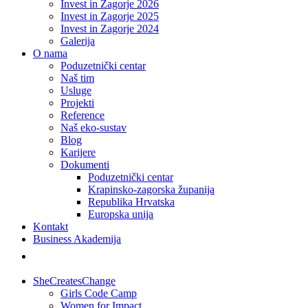
Invest in Zagorje 2026
Invest in Zagorje 2025
Invest in Zagorje 2024
Galerija
O nama
Poduzetnički centar
Naš tim
Usluge
Projekti
Reference
Naš eko-sustav
Blog
Karijere
Dokumenti
Poduzetnički centar
Krapinsko-zagorska županija
Republika Hrvatska
Europska unija
Kontakt
Business Akademija
SheCreatesChange
Girls Code Camp
Women for Impact