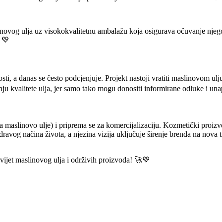
inovog ulja uz visokokvalitetnu ambalažu koja osigurava očuvanje njego
🧴💚
i, a danas se često podcjenjuje. Projekt nastoji vratiti maslinovom ulju
ju kvalitete ulja, jer samo tako mogu donositi informirane odluke i unapr
maslinovo ulje) i priprema se za komercijalizaciju. Kozmetički proizvod
avog načina života, a njezina vizija uključuje širenje brenda na nova tr
 svijet maslinovog ulja i održivih proizvoda! 🚀💚