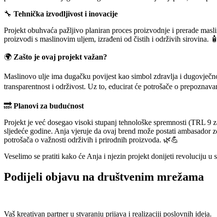
🔧
Tehnička izvodljivost i inovacije
Projekt obuhvaća pažljivo planiran proces proizvodnje i prerade masl
proizvodi s maslinovim uljem, izrađeni od čistih i održivih sirovina. 
🌍
Zašto je ovaj projekt važan?
Maslinovo ulje ima dugačku povijest kao simbol zdravlja i dugovječnost
transparentnost i održivost. Uz to, educirat će potrošače o prepoznavan
🔜
Planovi za budućnost
Projekt je već dosegao visoki stupanj tehnološke spremnosti (TRL 9 za 
sljedeće godine. Anja vjeruje da ovaj brend može postati ambasador zdr
potrošača o važnosti održivih i prirodnih proizvoda. 🌿💪
Veselimo se pratiti kako će Anja i njezin projekt donijeti revoluciju u
Podijeli objavu na društvenim mrežama
Vaš kreativan partner u stvaranju prijava i realizaciji poslovnih ideja.