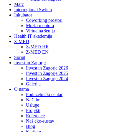
Marc
Interregional Switch
Inkubator
Coworking prostori
Mreža mentora
Virtualna šetnja
Health IT akademija
Z-MED
Z-MED HR
Z-MED EN
Sprint
Invest in Zagorje
Invest in Zagorje 2026
Invest in Zagorje 2025
Invest in Zagorje 2024
Galerija
O nama
Poduzetnički centar
Naš tim
Usluge
Projekti
Reference
Naš eko-sustav
Blog
Karijere