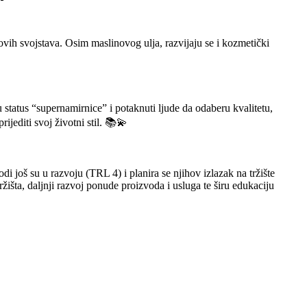
vih svojstava. Osim maslinovog ulja, razvijaju se i kozmetički
 status “supernamirnice” i potaknuti ljude da odaberu kvalitetu,
ijediti svoj životni stil. 📚💫
i još su u razvoju (TRL 4) i planira se njihov izlazak na tržište
žišta, daljnji razvoj ponude proizvoda i usluga te širu edukaciju