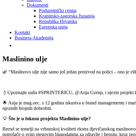
Dokumenti
Poduzetnički centar
Krapinsko-zagorska županija
Republika Hrvatska
Europska unija
Kontakt
Business Akademija
Maslinino ulje
🌿 “Maslinovo ulje nije samo još jedan proizvod na polici – ono je elik
💧Upoznajte našu #SPRINTERICU, @Anja Gorup, i njezin projekt koji 
🌟 Anja je mag.oec. s 12 godina iskustva u brand managementu i market
njezinih brojnih dobrobiti.
💡
Što je u fokusu projekta Maslinino ulje?
Brend se temelji na vrhunskoj kvaliteti ekstra djevičanskog maslinovog 
potrošače o svim njegovim blagodatima za zdravlje i ljepotu, kroz pr