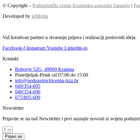
© Copyright –
Poduzetnički centar Krapinsko-zagorske županije
|
Pra
Developed by
krMedia
Vaš kreativan partner u stvaranju prijava i realizaciji poslovnih ideja.
Facebook-f
Instagram
Youtube
Linkedin-in
Kontakt
Bobovje 52G, 49000 Krapina
Ponedjeljak-Petak od 07:00 do 15:00
info@poduzetnickicentar-kzz.hr
049/354-695
049/354-696
075/805-609
Newsletter
Prijavite se na naš Newsletter i prvi saznajte novosti iz svijeta poduz
Prijavi se