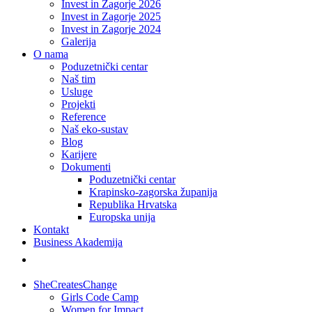
Invest in Zagorje 2026
Invest in Zagorje 2025
Invest in Zagorje 2024
Galerija
O nama
Poduzetnički centar
Naš tim
Usluge
Projekti
Reference
Naš eko-sustav
Blog
Karijere
Dokumenti
Poduzetnički centar
Krapinsko-zagorska županija
Republika Hrvatska
Europska unija
Kontakt
Business Akademija
SheCreatesChange
Girls Code Camp
Women for Impact