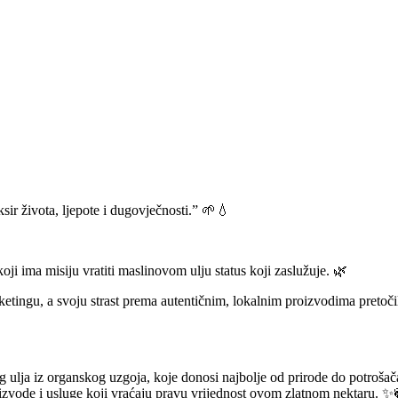
sir života, ljepote i dugovječnosti.” 🌱💧
ima misiju vratiti maslinovom ulju status koji zaslužuje. 🌿
ingu, a svoju strast prema autentičnim, lokalnim proizvodima pretočila
ulja iz organskog uzgoja, koje donosi najbolje od prirode do potrošača. 
oizvode i usluge koji vraćaju pravu vrijednost ovom zlatnom nektaru. ✨