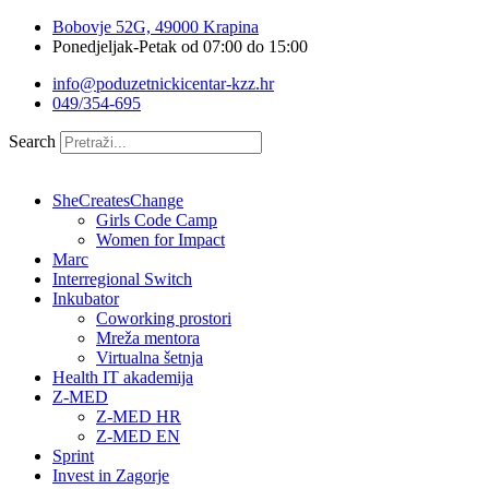
Idi
Bobovje 52G, 49000 Krapina
na
Ponedjeljak-Petak od 07:00 do 15:00
sadržaj
info@poduzetnickicentar-kzz.hr
049/354-695
Search
SheCreatesChange
Girls Code Camp
Women for Impact
Marc
Interregional Switch
Inkubator
Coworking prostori
Mreža mentora
Virtualna šetnja
Health IT akademija
Z-MED
Z-MED HR
Z-MED EN
Sprint
Invest in Zagorje