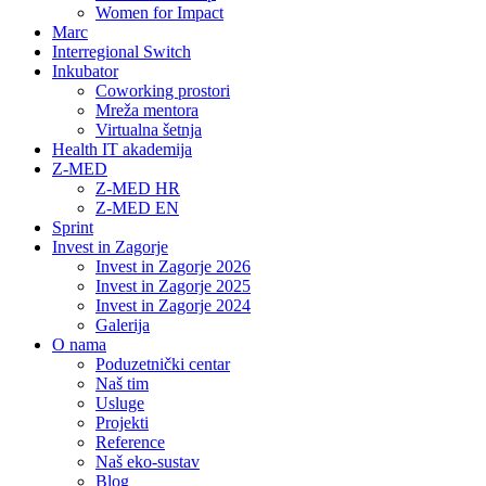
Women for Impact
Marc
Interregional Switch
Inkubator
Coworking prostori
Mreža mentora
Virtualna šetnja
Health IT akademija
Z-MED
Z-MED HR
Z-MED EN
Sprint
Invest in Zagorje
Invest in Zagorje 2026
Invest in Zagorje 2025
Invest in Zagorje 2024
Galerija
O nama
Poduzetnički centar
Naš tim
Usluge
Projekti
Reference
Naš eko-sustav
Blog