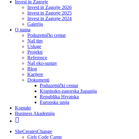
Invest in Zagorje
Invest in Zagorje 2026
Invest in Zagorje 2025
Invest in Zagorje 2024
Galerija
O nama
Poduzetnički centar
Naš tim
Usluge
Projekti
Reference
Naš eko-sustav
Blog
Karijere
Dokumenti
Poduzetnički centar
Krapinsko-zagorska županija
Republika Hrvatska
Europska unija
Kontakt
Business Akademija
SheCreatesChange
Girls Code Camp