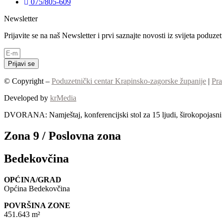
075/805-609
Newsletter
Prijavite se na naš Newsletter i prvi saznajte novosti iz svijeta poduz
Prijavi se
© Copyright –
Poduzetnički centar Krapinsko-zagorske županije
|
Pra
Developed by
krMedia
DVORANA: Namještaj, konferencijski stol za 15 ljudi, širokopojasni I
Zona 9 / Poslovna zona
Bedekovčina
OPĆINA/GRAD
Općina Bedekovčina
POVRŠINA ZONE
451.643 m²