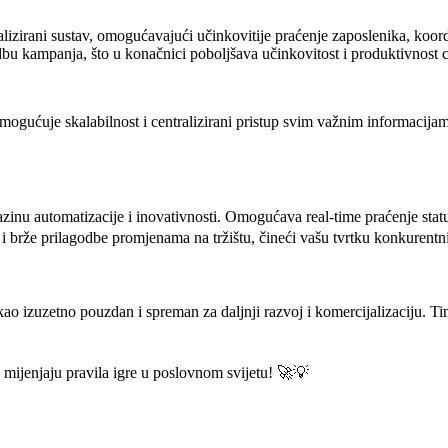
lizirani sustav, omogućavajući učinkovitije praćenje zaposlenika, koord
dbu kampanja, što u konačnici poboljšava učinkovitost i produktivnost c
mogućuje skalabilnost i centralizirani pristup svim važnim informacij
zinu automatizacije i inovativnosti. Omogućava real-time praćenje status
i brže prilagodbe promjenama na tržištu, čineći vašu tvrtku konkurentn
o izuzetno pouzdan i spreman za daljnji razvoj i komercijalizaciju. Tim
ijenjaju pravila igre u poslovnom svijetu! 🚀💡