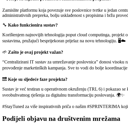
Zamislite platformu koja povezuje sve poslovnice tvrtke u jedan centra
administrativnih prepreka, bolju usklađenost s propisima i bržu prove
🔧
Kako funkcionira sustav?
Korištenjem najnovijih tehnologija poput cloud computinga, projekt o
sustavima, pružajući besprijekoran prijelaz na novu tehnologiju. 🖥️☁️
🌱
Zašto je ovaj projekt važan?
“Centralizirani IT sustav za umrežavanje poslovnica” donosi visoku ra
provođenje marketinških kampanja. Sve to vodi do bolje koordinacije 
🔜
Koje su sljedeće faze projekta?
Sustav je već testiran u operativnom okruženju (TRL 6) i pokazao se ka
sveobuhvatnog rješenja za digitalnu transformaciju poslovanja. 🌍✨
#StayTuned za više inspirativnih priča o našim #SPRINTERIMA koji m
Podijeli objavu na društvenim mrežama