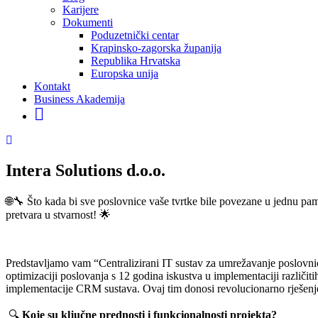
Karijere
Dokumenti
Poduzetnički centar
Krapinsko-zagorska županija
Republika Hrvatska
Europska unija
Kontakt
Business Akademija
Intera Solutions d.o.o.
🌐🔧 Što kada bi sve poslovnice vaše tvrtke bile povezane u jednu pa
pretvara u stvarnost! 🌟
Predstavljamo vam “Centralizirani IT sustav za umrežavanje poslovnica
optimizaciji poslovanja s 12 godina iskustva u implementaciji različ
implementacije CRM sustava. Ovaj tim donosi revolucionarno rješenje 
🔍
Koje su ključne prednosti i funkcionalnosti projekta?