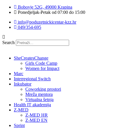
Idi
Bobovje 52G, 49000 Krapina
na
Ponedjeljak-Petak od 07:00 do 15:00
sadržaj
info@poduzetnickicentar-kzz.hr
049/354-695
Search
SheCreatesChange
Girls Code Camp
Women for Impact
Marc
Interregional Switch
Inkubator
Coworking prostori
Mreža mentora
Virtualna šetnja
Health IT akademija
Z-MED
Z-MED HR
Z-MED EN
Sprint