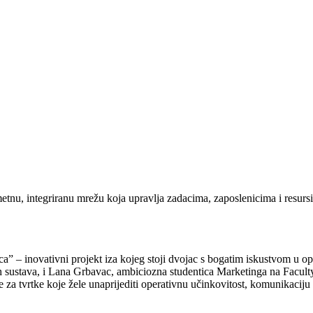
metnu, integriranu mrežu koja upravlja zadacima, zaposlenicima i resur
” – inovativni projekt iza kojeg stoji dvojac s bogatim iskustvom u opt
itih sustava, i Lana Grbavac, ambiciozna studentica Marketinga na Fac
za tvrtke koje žele unaprijediti operativnu učinkovitost, komunikaciju