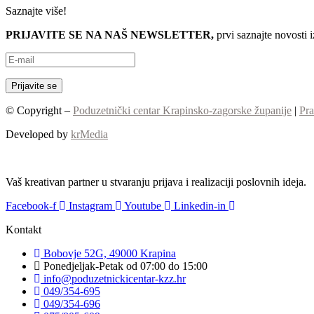
Saznajte više!
PRIJAVITE SE NA NAŠ NEWSLETTER,
prvi saznajte novosti 
© Copyright –
Poduzetnički centar Krapinsko-zagorske županije
|
Pra
Developed by
krMedia
Vaš kreativan partner u stvaranju prijava i realizaciji poslovnih ideja.
Facebook-f
Instagram
Youtube
Linkedin-in
Kontakt
Bobovje 52G, 49000 Krapina
Ponedjeljak-Petak od 07:00 do 15:00
info@poduzetnickicentar-kzz.hr
049/354-695
049/354-696