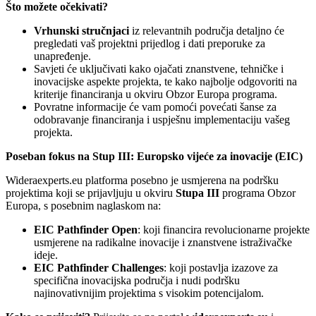
Što možete očekivati?
Vrhunski stručnjaci
iz relevantnih područja detaljno će
pregledati vaš projektni prijedlog i dati preporuke za
unapređenje.
Savjeti će uključivati kako ojačati znanstvene, tehničke i
inovacijske aspekte projekta, te kako najbolje odgovoriti na
kriterije financiranja u okviru Obzor Europa programa.
Povratne informacije će vam pomoći povećati šanse za
odobravanje financiranja i uspješnu implementaciju vašeg
projekta.
Poseban fokus na Stup III: Europsko vijeće za inovacije (EIC)
Wideraexperts.eu platforma posebno je usmjerena na podršku
projektima koji se prijavljuju u okviru
Stupa III
programa Obzor
Europa, s posebnim naglaskom na:
EIC Pathfinder Open
: koji financira revolucionarne projekte
usmjerene na radikalne inovacije i znanstvene istraživačke
ideje.
EIC Pathfinder Challenges
: koji postavlja izazove za
specifična inovacijska područja i nudi podršku
najinovativnijim projektima s visokim potencijalom.