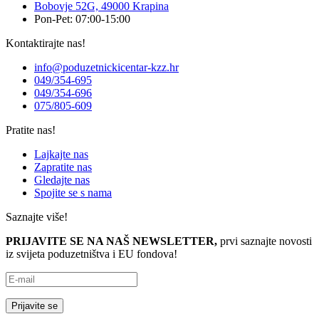
Bobovje 52G, 49000 Krapina
Pon-Pet: 07:00-15:00
Kontaktirajte nas!
info@poduzetnickicentar-kzz.hr
049/354-695
049/354-696
075/805-609
Pratite nas!
Lajkajte nas
Zapratite nas
Gledajte nas
Spojite se s nama
Saznajte više!
PRIJAVITE SE NA NAŠ NEWSLETTER,
prvi saznajte novosti
iz svijeta poduzetništva i EU fondova!