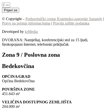
Prijavi se
© Copyright –
Poduzetnički centar Krapinsko-zagorske županije
|
Pravo na pristup informacijama
|
Pravila zaštite podataka
Developed by
krMedia
DVORANA: Namještaj, konferencijski stol za 15 ljudi,
širokopojasni Internet, telefonski priključak
Zona 9 / Poslovna zona
Bedekovčina
OPĆINA/GRAD
Općina Bedekovčina
POVRŠINA ZONE
451.643 m²
VELIČINA DOSTUPNOG ZEMLJIŠTA
204.000 m²