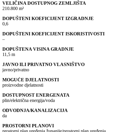
VELIČINA DOSTUPNOG ZEMLJIŠTA
210.800 m²
DOPUŠTENI KOEFICIJENT IZGRADNJE
0,6
DOPUŠTENI KOEFICIJENT ISKORISTIVOSTI
–
DOPUŠTENA VISINA GRADNJE
11,5 m
JAVNO ILI PRIVATNO VLASNIŠTVO
javno/privatno
MOGUĆE DJELATNOSTI
proizvodne djelatnosti
DOSTUPNOST ENERGENATA
plin/električna energija/voda
ODVODNJA/KANALIZACIJA
da
PROSTORNI PLANOVI
prostorni plan uređenja županije/prostorni plan uređenja