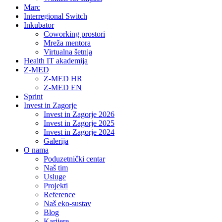
Marc
Interregional Switch
Inkubator
Coworking prostori
Mreža mentora
Virtualna šetnja
Health IT akademija
Z-MED
Z-MED HR
Z-MED EN
Sprint
Invest in Zagorje
Invest in Zagorje 2026
Invest in Zagorje 2025
Invest in Zagorje 2024
Galerija
O nama
Poduzetnički centar
Naš tim
Usluge
Projekti
Reference
Naš eko-sustav
Blog
Karijere