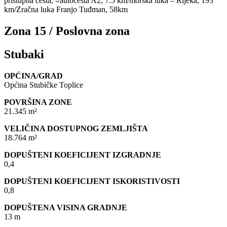
pristupna cesta, -/autocesta A2, 7.5 km/morska luka – Rijeka, 193
km/Zračna luka Franjo Tuđman, 58km
Zona 15 / Poslovna zona
Stubaki
OPĆINA/GRAD
Općina Stubičke Toplice
POVRŠINA ZONE
21.345 m²
VELIČINA DOSTUPNOG ZEMLJIŠTA
18.764 m²
DOPUŠTENI KOEFICIJENT IZGRADNJE
0,4
DOPUŠTENI KOEFICIJENT ISKORISTIVOSTI
0,8
DOPUŠTENA VISINA GRADNJE
13 m