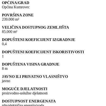
OPĆINA/GRAD
Općina Kumrovec
POVRŠINA ZONE
239.000 m²
VELIČINA DOSTUPNOG ZEMLJIŠTA
85.000 m²
DOPUŠTENI KOEFICIJENT IZGRADNJE
0,4
DOPUŠTENI KOEFICIJENT ISKORISTIVOSTI
1
DOPUŠTENA VISINA GRADNJE
8 m
JAVNO ILI PRIVATNO VLASNIŠTVO
javno
MOGUĆE DJELATNOSTI
proizvodno-uslužne djelatnosti
DOSTUPNOST ENERGENATA
plin/električna energija/voda