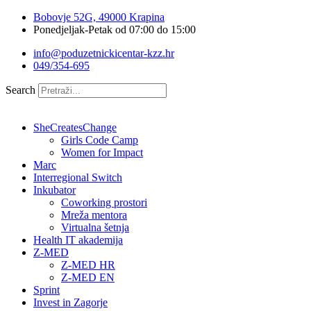
Idi
Bobovje 52G, 49000 Krapina
na
Ponedjeljak-Petak od 07:00 do 15:00
sadržaj
info@poduzetnickicentar-kzz.hr
049/354-695
Search
SheCreatesChange
Girls Code Camp
Women for Impact
Marc
Interregional Switch
Inkubator
Coworking prostori
Mreža mentora
Virtualna šetnja
Health IT akademija
Z-MED
Z-MED HR
Z-MED EN
Sprint
Invest in Zagorje