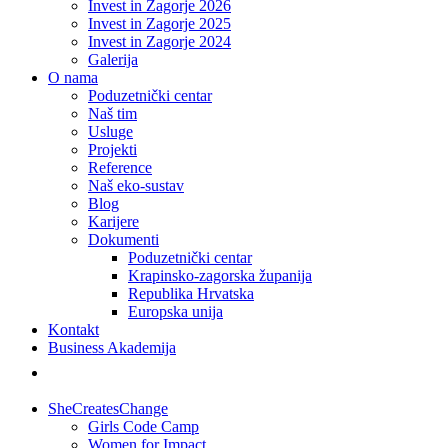
Invest in Zagorje 2026
Invest in Zagorje 2025
Invest in Zagorje 2024
Galerija
O nama
Poduzetnički centar
Naš tim
Usluge
Projekti
Reference
Naš eko-sustav
Blog
Karijere
Dokumenti
Poduzetnički centar
Krapinsko-zagorska županija
Republika Hrvatska
Europska unija
Kontakt
Business Akademija
SheCreatesChange
Girls Code Camp
Women for Impact