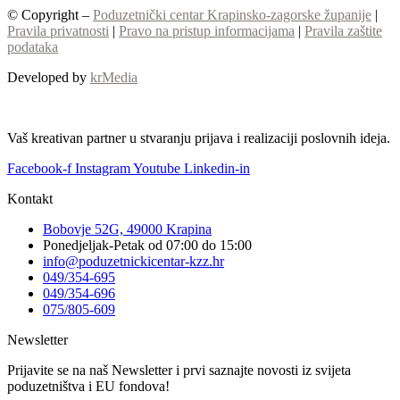
© Copyright –
Poduzetnički centar Krapinsko-zagorske županije
|
Pravila privatnosti
|
Pravo na pristup informacijama
|
Pravila zaštite
podataka
Developed by
krMedia
Vaš kreativan partner u stvaranju prijava i realizaciji poslovnih ideja.
Facebook-f
Instagram
Youtube
Linkedin-in
Kontakt
Bobovje 52G, 49000 Krapina
Ponedjeljak-Petak od 07:00 do 15:00
info@poduzetnickicentar-kzz.hr
049/354-695
049/354-696
075/805-609
Newsletter
Prijavite se na naš Newsletter i prvi saznajte novosti iz svijeta
poduzetništva i EU fondova!