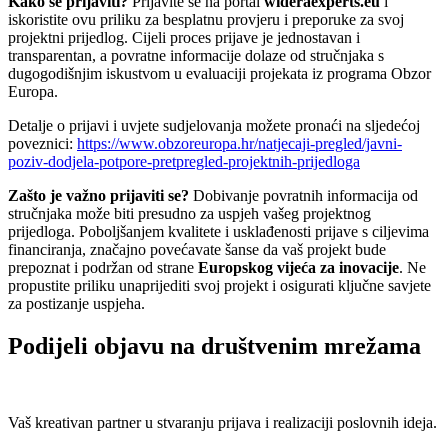
Kako se prijaviti?
Prijavite se na portal
wideraexperts.eu
i
iskoristite ovu priliku za besplatnu provjeru i preporuke za svoj
projektni prijedlog. Cijeli proces prijave je jednostavan i
transparentan, a povratne informacije dolaze od stručnjaka s
dugogodišnjim iskustvom u evaluaciji projekata iz programa Obzor
Europa.
Detalje o prijavi i uvjete sudjelovanja možete pronaći na sljedećoj
poveznici:
https://www.obzoreuropa.hr/natjecaji-pregled/javni-
poziv-dodjela-potpore-pretpregled-projektnih-prijedloga
Zašto je važno prijaviti se?
Dobivanje povratnih informacija od
stručnjaka može biti presudno za uspjeh vašeg projektnog
prijedloga. Poboljšanjem kvalitete i usklađenosti prijave s ciljevima
financiranja, značajno povećavate šanse da vaš projekt bude
prepoznat i podržan od strane
Europskog vijeća za inovacije
. Ne
propustite priliku unaprijediti svoj projekt i osigurati ključne savjete
za postizanje uspjeha.
Podijeli objavu na društvenim mrežama
Vaš kreativan partner u stvaranju prijava i realizaciji poslovnih ideja.