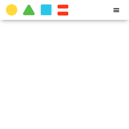
Objavljena
treća
izmjena
Godišnjeg