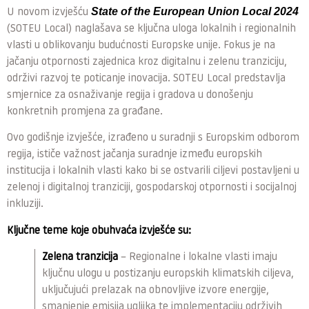
State of the European Union Local 2024
U novom izvješću
(SOTEU Local) naglašava se ključna uloga lokalnih i regionalnih
vlasti u oblikovanju budućnosti Europske unije. Fokus je na
jačanju otpornosti zajednica kroz digitalnu i zelenu tranziciju,
održivi razvoj te poticanje inovacija. SOTEU Local predstavlja
smjernice za osnaživanje regija i gradova u donošenju
konkretnih promjena za građane.
Ovo godišnje izvješće, izrađeno u suradnji s Europskim odborom
regija, ističe važnost jačanja suradnje između europskih
institucija i lokalnih vlasti kako bi se ostvarili ciljevi postavljeni u
zelenoj i digitalnoj tranziciji, gospodarskoj otpornosti i socijalnoj
inkluziji.
Ključne teme koje obuhvaća izvješće su:
Zelena tranzicija
– Regionalne i lokalne vlasti imaju
ključnu ulogu u postizanju europskih klimatskih ciljeva,
uključujući prelazak na obnovljive izvore energije,
smanjenje emisija ugljika te implementaciju održivih