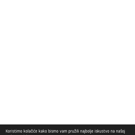
Koristimo kolačiće kako bismo vam pružili najbolje iskustvo na našoj