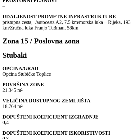
PROSTORNI PLANOVI
–
UDALJENOST PROMETNE INFRASTRUKTURE
pristupna cesta, -/autocesta A2, 7.5 km/morska luka – Rijeka, 193
km/Zračna luka Franjo Tuđman, 58km
Zona 15 / Poslovna zona
Stubaki
OPĆINA/GRAD
Općina Stubičke Toplice
POVRŠINA ZONE
21.345 m²
VELIČINA DOSTUPNOG ZEMLJIŠTA
18.764 m²
DOPUŠTENI KOEFICIJENT IZGRADNJE
0,4
DOPUŠTENI KOEFICIJENT ISKORISTIVOSTI
0,8