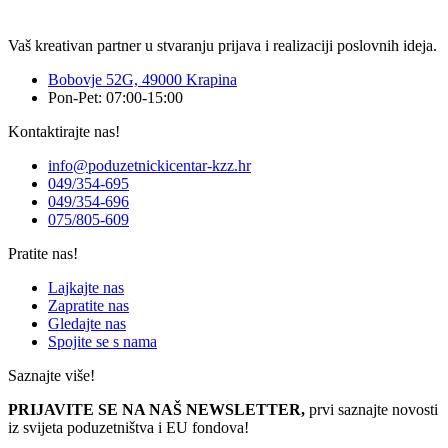
Vaš kreativan partner u stvaranju prijava i realizaciji poslovnih ideja.
Bobovje 52G, 49000 Krapina
Pon-Pet: 07:00-15:00
Kontaktirajte nas!
info@poduzetnickicentar-kzz.hr
049/354-695
049/354-696
075/805-609
Pratite nas!
Lajkajte nas
Zapratite nas
Gledajte nas
Spojite se s nama
Saznajte više!
PRIJAVITE SE NA NAŠ NEWSLETTER,
prvi saznajte novosti
iz svijeta poduzetništva i EU fondova!