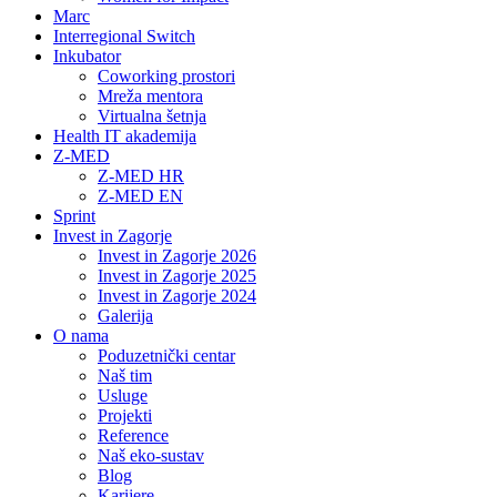
Marc
Interregional Switch
Inkubator
Coworking prostori
Mreža mentora
Virtualna šetnja
Health IT akademija
Z-MED
Z-MED HR
Z-MED EN
Sprint
Invest in Zagorje
Invest in Zagorje 2026
Invest in Zagorje 2025
Invest in Zagorje 2024
Galerija
O nama
Poduzetnički centar
Naš tim
Usluge
Projekti
Reference
Naš eko-sustav
Blog
Karijere