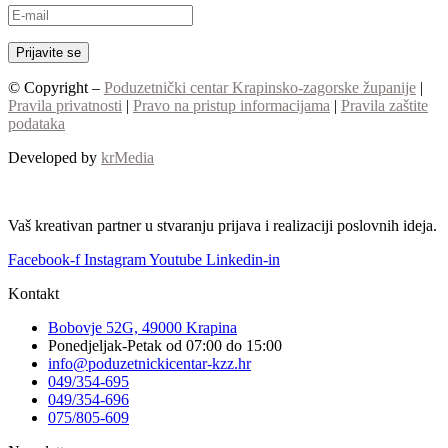
© Copyright –
Poduzetnički centar Krapinsko-zagorske županije
|
Pravila privatnosti
|
Pravo na pristup informacijama
|
Pravila zaštite
podataka
Developed by
krMedia
Vaš kreativan partner u stvaranju prijava i realizaciji poslovnih ideja.
Facebook-f
Instagram
Youtube
Linkedin-in
Kontakt
Bobovje 52G, 49000 Krapina
Ponedjeljak-Petak od 07:00 do 15:00
info@poduzetnickicentar-kzz.hr
049/354-695
049/354-696
075/805-609