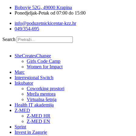
Idi
Bobovje 52G, 49000 Krapina
na
Ponedjeljak-Petak od 07:00 do 15:00
sadržaj
info@poduzetnickicentar-kzz.hr
049/354-695
Search
SheCreatesChange
Girls Code Camp
Women for Impact
Marc
Interregional Switch
Inkubator
Coworking prostori
Mreža mentora
Virtualna šetnja
Health IT akademija
Z-MED
Z-MED HR
Z-MED EN
Sprint
Invest in Zagorje