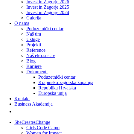
Invest in Zagorje 2026
Invest in Zagorje 2025
Invest in Zagorje 2024
Galerija
O nama
Poduzetnički centar
Naš tim
Usluge
Projekti
Reference
Naš eko-sustav
Blog
Karijere
Dokumenti
Poduzetnički centar
Krapinsko-zagorska županija
Republika Hrvatska
Europska unija
Kontakt
Business Akademija
SheCreatesChange
Girls Code Camp
Women for Impact