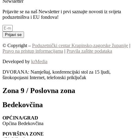
Newsletter
Prijavite se na naš Newsletter i prvi saznajte novosti iz svijeta
poduzetništva i EU fondova!
Prijavi se
© Copyright –
Poduzetnički centar Krapinsko-zagorske županije
|
Pravo na pristup informacijama
|
Pravila zaštite podataka
Developed by
krMedia
DVORANA: Namještaj, konferencijski stol za 15 ljudi,
širokopojasni Internet, telefonski priključak
Zona 9 / Poslovna zona
Bedekovčina
OPĆINA/GRAD
Općina Bedekovčina
POVRŠINA ZONE