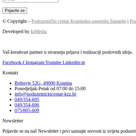
© Copyright –
Poduzetnički centar Krapinsko-zagorske županije
|
Pra
Developed by
krMedia
Vaš kreativan partner u stvaranju prijava i realizaciji poslovnih ideja.
Facebook-f
Instagram
Youtube
Linkedin-in
Kontakt
Bobovje 52G, 49000 Krapina
Ponedjeljak-Petak od 07:00 do 15:00
info@poduzetnickicentar-kzz.hr
049/354-695
049/354-696
075/805-609
Newsletter
Prijavite se na naš Newsletter i prvi saznajte novosti iz svijeta poduz