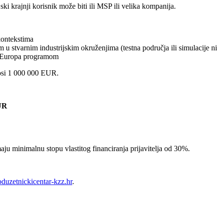
jski krajnji korisnik može biti ili MSP ili velika kompanija.
 kontekstima
m u stvarnim industrijskim okruženjima (testna područja ili simulacije ni
or Europa programom
osi 1 000 000 EUR.
UR
ju minimalnu stopu vlastitog financiranja prijavitelja od 30%.
duzetnickicentar-kzz.hr
.