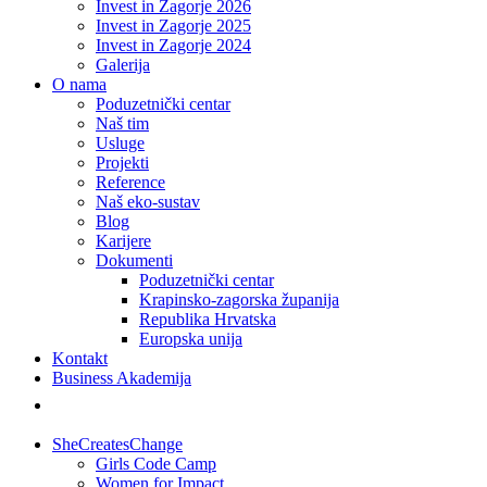
Invest in Zagorje 2026
Invest in Zagorje 2025
Invest in Zagorje 2024
Galerija
O nama
Poduzetnički centar
Naš tim
Usluge
Projekti
Reference
Naš eko-sustav
Blog
Karijere
Dokumenti
Poduzetnički centar
Krapinsko-zagorska županija
Republika Hrvatska
Europska unija
Kontakt
Business Akademija
SheCreatesChange
Girls Code Camp
Women for Impact