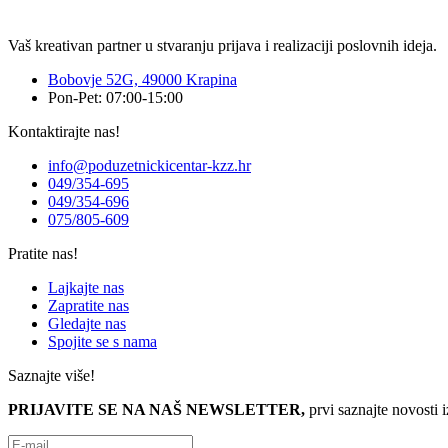
Vaš kreativan partner u stvaranju prijava i realizaciji poslovnih ideja.
Bobovje 52G, 49000 Krapina
Pon-Pet: 07:00-15:00
Kontaktirajte nas!
info@poduzetnickicentar-kzz.hr
049/354-695
049/354-696
075/805-609
Pratite nas!
Lajkajte nas
Zapratite nas
Gledajte nas
Spojite se s nama
Saznajte više!
PRIJAVITE SE NA NAŠ NEWSLETTER,
prvi saznajte novosti 