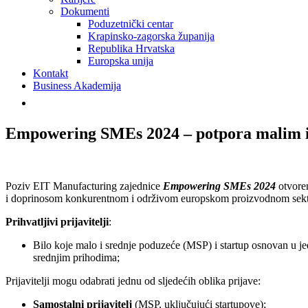
Dokumenti
Poduzetnički centar
Krapinsko-zagorska županija
Republika Hrvatska
Europska unija
Kontakt
Business Akademija
Empowering SMEs 2024 – potpora malim i
Poziv EIT Manufacturing zajednice
Empowering SMEs 2024
otvoren
i doprinosom konkurentnom i održivom europskom proizvodnom sekt
Prihvatljivi prijavitelji
:
Bilo koje malo i srednje poduzeće (MSP) i startup osnovan u je
srednjim prihodima;
Prijavitelji mogu odabrati jednu od sljedećih oblika prijave:
Samostalni prijavitelj
(MSP, uključujući startupove);