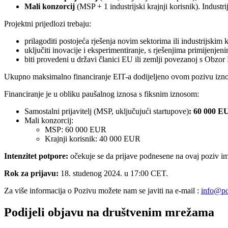
Mali konzorcij
(MSP + 1 industrijski krajnji korisnik). Industri
Projektni prijedlozi trebaju:
prilagoditi postojeća rješenja novim sektorima ili industrijskim
uključiti inovacije i eksperimentiranje, s rješenjima primijenjeni
biti provedeni u državi članici EU ili zemlji povezanoj s Obz
Ukupno maksimalno financiranje EIT-a dodijeljeno ovom pozivu izn
Financiranje je u obliku paušalnog iznosa s fiksnim iznosom:
Samostalni prijavitelj (MSP, uključujući startupove)
:
60 000 E
Mali konzorcij:
MSP: 60 000 EUR
Krajnji korisnik: 40 000 EUR
Intenzitet potpore:
očekuje se da prijave podnesene na ovaj poziv ima
Rok za prijavu:
18. studenog 2024. u 17:00 CET.
Za više informacija o Pozivu možete nam se javiti na e-mail :
info@po
Podijeli objavu na društvenim mrežama