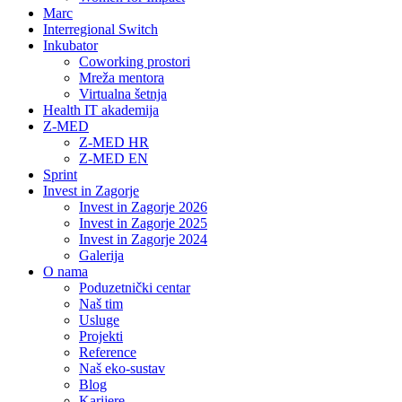
Marc
Interregional Switch
Inkubator
Coworking prostori
Mreža mentora
Virtualna šetnja
Health IT akademija
Z-MED
Z-MED HR
Z-MED EN
Sprint
Invest in Zagorje
Invest in Zagorje 2026
Invest in Zagorje 2025
Invest in Zagorje 2024
Galerija
O nama
Poduzetnički centar
Naš tim
Usluge
Projekti
Reference
Naš eko-sustav
Blog
Karijere