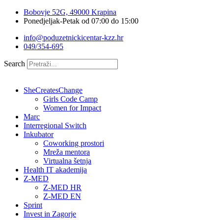
Idi
Bobovje 52G, 49000 Krapina
na
Ponedjeljak-Petak od 07:00 do 15:00
sadržaj
info@poduzetnickicentar-kzz.hr
049/354-695
Search
SheCreatesChange
Girls Code Camp
Women for Impact
Marc
Interregional Switch
Inkubator
Coworking prostori
Mreža mentora
Virtualna šetnja
Health IT akademija
Z-MED
Z-MED HR
Z-MED EN
Sprint
Invest in Zagorje