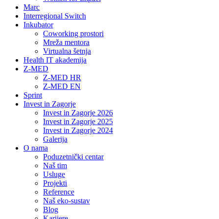
Marc
Interregional Switch
Inkubator
Coworking prostori
Mreža mentora
Virtualna šetnja
Health IT akademija
Z-MED
Z-MED HR
Z-MED EN
Sprint
Invest in Zagorje
Invest in Zagorje 2026
Invest in Zagorje 2025
Invest in Zagorje 2024
Galerija
O nama
Poduzetnički centar
Naš tim
Usluge
Projekti
Reference
Naš eko-sustav
Blog
Karijere