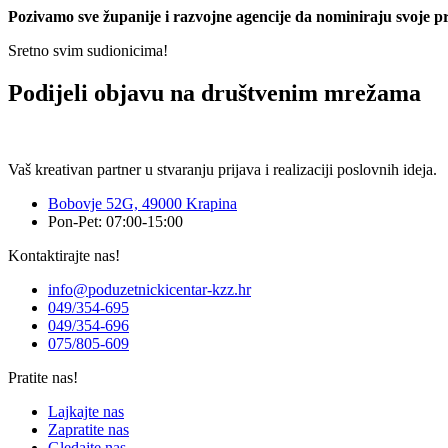
Pozivamo sve županije i razvojne agencije da nominiraju svoje pr
Sretno svim sudionicima!
Podijeli objavu na društvenim mrežama
Vaš kreativan partner u stvaranju prijava i realizaciji poslovnih ideja.
Bobovje 52G, 49000 Krapina
Pon-Pet: 07:00-15:00
Kontaktirajte nas!
info@poduzetnickicentar-kzz.hr
049/354-695
049/354-696
075/805-609
Pratite nas!
Lajkajte nas
Zapratite nas
Gledajte nas