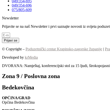
049/354-695
049/354-696
075/805-609
Newsletter
Prijavite se na naš Newsletter i prvi saznajte novosti iz svijeta poduz
Prijavi se
© Copyright –
Poduzetnički centar Krapinsko-zagorske županije
|
Pra
Developed by
krMedia
DVORANA: Namještaj, konferencijski stol za 15 ljudi, širokopojasni I
Zona 9 / Poslovna zona
Bedekovčina
OPĆINA/GRAD
Općina Bedekovčina