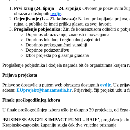
Prvi krug (24. lipnja – 24. srpnja):
Otvoren je poziv svim žup
obrazaca dostupnih
ovdje
.
Ocjenjivanje (1. – 21. kolovoza):
Nakon prikupljanja prijava, o
rujna, a publika će imati priliku glasati za svoj favorit.
Proglašenje pobjednika:
Žiri će konsenzusom odlučiti o pobje
Doprinos obrazovanju, znanosti i inovacijama
Doprinos lokalnoj i regionalnoj zajednici
Doprinos prekograničnoj suradnji
Doprinos poduzetništvu
Izbor projekta po glasanju građana
Proglašenje pobjednika i dodjela nagrada bit će organizirana krajem r
Prijava projekata
Prijave se dostavljaju putem web obrazaca dostupnih
ovdje
. Uz prija
adresu:
EUprojekt@hanzamedia.hr
. Prijavitelji čiji projekti uđu u 
Finale prošlogodišnjeg izbora
U finale prošlogodišnjeg izbora ušlo je ukupno 39 projekata, od čega
‘BUSINESS ANGELS IMPACT FUND – BAIF’
, proglašen je dr
Krapinsko-zagorsku županiju stigla čak dva vrijedna priznanja.