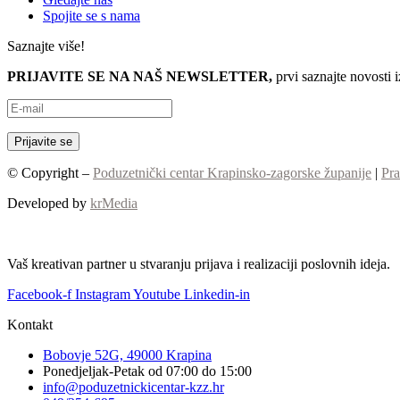
Spojite se s nama
Saznajte više!
PRIJAVITE SE NA NAŠ NEWSLETTER,
prvi saznajte novosti 
© Copyright –
Poduzetnički centar Krapinsko-zagorske županije
|
Pra
Developed by
krMedia
Vaš kreativan partner u stvaranju prijava i realizaciji poslovnih ideja.
Facebook-f
Instagram
Youtube
Linkedin-in
Kontakt
Bobovje 52G, 49000 Krapina
Ponedjeljak-Petak od 07:00 do 15:00
info@poduzetnickicentar-kzz.hr