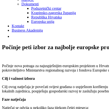
Dokumenti
Poduzetnički centar
Krapinsko-zagorska županija
Republika Hrvatska
Europska unija
Kontakt
Business Akademija
Počinje peti izbor za najbolje europske pr
Počinje nova potraga za najuspješnijim europskim projektom u Hrvats
pokroviteljstvo Ministarstva regionalnog razvoja i fondova Europske u
Cilj i važnost izbora
Cilj ovog natječaja je povećati svijest građana o uspješnom korištenju 
lokalnih zajednica, pospješuju gospodarski razvoj te zaslužuju posebn
Faze natječaja
Natječaj se odvija u nekoliko faza tijekom četiri mjeseca: