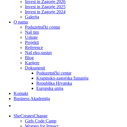
Invest in Zagorje 2026
Invest in Zagorje 2025
Invest in Zagorje 2024
Galerija
O nama
Poduzetnički centar
Naš tim
Usluge
Projekti
Reference
Naš eko-sustav
Blog
Karijere
Dokumenti
Poduzetnički centar
Krapinsko-zagorska županija
Republika Hrvatska
Europska unija
Kontakt
Business Akademija
SheCreatesChange
Girls Code Camp
Women for Impact