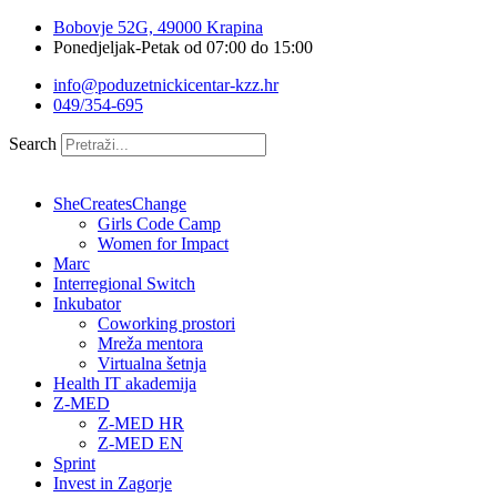
Idi
Bobovje 52G, 49000 Krapina
na
Ponedjeljak-Petak od 07:00 do 15:00
sadržaj
info@poduzetnickicentar-kzz.hr
049/354-695
Search
SheCreatesChange
Girls Code Camp
Women for Impact
Marc
Interregional Switch
Inkubator
Coworking prostori
Mreža mentora
Virtualna šetnja
Health IT akademija
Z-MED
Z-MED HR
Z-MED EN
Sprint
Invest in Zagorje