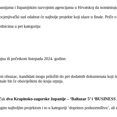
anijama i županijskim razvojnim agencijama u Hrvatskoj da nominiraju
cjenjivački sud odabrat će najbolje projekte koji ulaze u finale. Priče o
dnicima u pet kategorija:
ujna ili početkom listopada 2024. godine.
vni obrazac, kandidati mogu priložiti do pet dodatnih dokumenata koji is
finale bit će obaviješteni do kraja srpnja.
 čak
dva Krapinsko-zagorske županije – ‘Baltazar 5’ i ‘BUSI
ugim najboljim projektom i to u kategoriji ‘doprinos poduzetništvu’, ali i