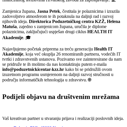
Zamjenica župana,
Jasna Petek
, čestitala je polaznicima i izrazila
zadovoljstvo atmosferom te ih potaknula na daljnji rad i razvoj
njihovih ideja.
Direktorica Poduzetničkog centra KZŽ, Helena
Matuša
, zajedno s zamjenicom župana, uručila je diplome
polaznicima, zaključujući uspješan drugi ciklus
HEALTH IT
Akademije
. 🎓
Najavljujemo početak priprema za treću generaciju
Health IT
Akademije
, koja već okuplja 26 renomiranih partnera, vodećih IT
tvrtki i zdravstvenih ustanova. Pozivamo sve zainteresirane da nam
se pridruže te ih molimo da nas kontaktiraju putem e-maila
info@poduzetnickicentar-kzz.hr
kako bi se pridružili ovom
izuzetnom programu usmjerenom na daljnji razvoj stručnosti u
području informatičkih tehnologija u zdravstvu. 🌐
Podijeli objavu na društvenim mrežama
Vaš kreativan partner u stvaranju prijava i realizaciji poslovnih ideja.