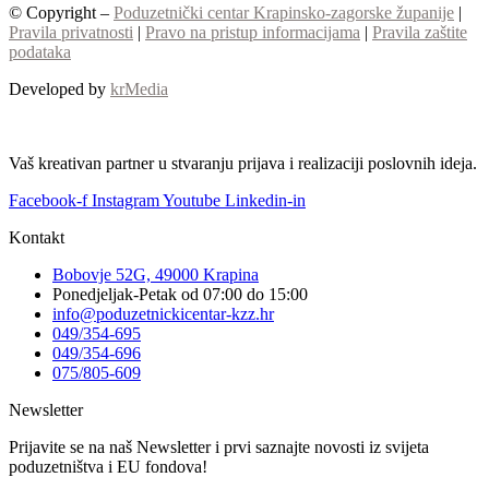
© Copyright –
Poduzetnički centar Krapinsko-zagorske županije
|
Pravila privatnosti
|
Pravo na pristup informacijama
|
Pravila zaštite
podataka
Developed by
krMedia
Vaš kreativan partner u stvaranju prijava i realizaciji poslovnih ideja.
Facebook-f
Instagram
Youtube
Linkedin-in
Kontakt
Bobovje 52G, 49000 Krapina
Ponedjeljak-Petak od 07:00 do 15:00
info@poduzetnickicentar-kzz.hr
049/354-695
049/354-696
075/805-609
Newsletter
Prijavite se na naš Newsletter i prvi saznajte novosti iz svijeta
poduzetništva i EU fondova!