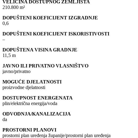
VELIČINA DOSTUPNOG ZEMLJIŠTA
210.800 m²
DOPUŠTENI KOEFICIJENT IZGRADNJE
0,6
DOPUŠTENI KOEFICIJENT ISKORISTIVOSTI
–
DOPUŠTENA VISINA GRADNJE
11,5 m
JAVNO ILI PRIVATNO VLASNIŠTVO
javno/privatno
MOGUĆE DJELATNOSTI
proizvodne djelatnosti
DOSTUPNOST ENERGENATA
plin/električna energija/voda
ODVODNJA/KANALIZACIJA
da
PROSTORNI PLANOVI
prostorni plan uređenja županije/prostorni plan uređenja