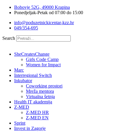
Idi
Bobovje 52G, 49000 Krapina
na
Ponedjeljak-Petak od 07:00 do 15:00
sadržaj
info@poduzetnickicentar-kzz.hr
049/354-695
Search
SheCreatesChange
Girls Code Camp
Women for Impact
Marc
Interregional Switch
Inkubator
Coworking prostori
Mreža mentora
Virtualna šetnja
Health IT akademija
Z-MED
Z-MED HR
Z-MED EN
Sprint
Invest in Zagorje