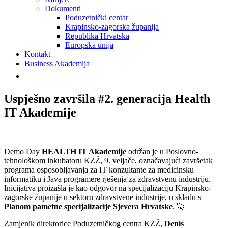
Dokumenti
Poduzetnički centar
Krapinsko-zagorska županija
Republika Hrvatska
Europska unija
Kontakt
Business Akademija
Uspješno završila #2. generacija Health
IT Akademije
Demo Day
HEALTH IT Akademije
održan je u Poslovno-
tehnološkom inkubatoru KZŽ, 9. veljače, označavajući završetak
programa osposobljavanja za IT konzultante za medicinsku
informatiku i Java programere rješenja za zdravstvenu industriju.
Inicijativa proizašla je kao odgovor na specijalizaciju Krapinsko-
zagorske županije u sektoru zdravstvene industrije, u skladu s
Planom pametne specijalizacije Sjevera Hrvatske
. 🚀
Zamjenik direktorice Poduzetničkog centra KZŽ,
Denis