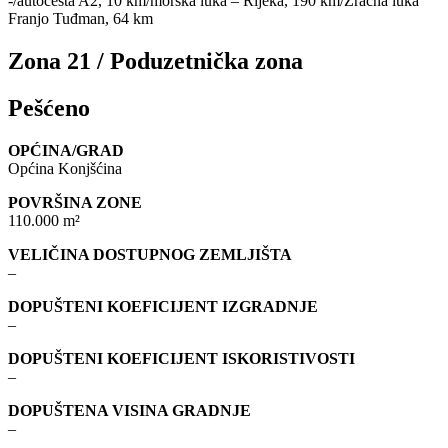
-/autocesta A2, 10 km/morska luka – Rijeka, 190 km/Zračna luka
Franjo Tuđman, 64 km
Zona 21 / Poduzetnička zona
Pešćeno
OPĆINA/GRAD
Općina Konjšćina
POVRŠINA ZONE
110.000 m²
VELIČINA DOSTUPNOG ZEMLJIŠTA
–
DOPUŠTENI KOEFICIJENT IZGRADNJE
–
DOPUŠTENI KOEFICIJENT ISKORISTIVOSTI
–
DOPUŠTENA VISINA GRADNJE
–