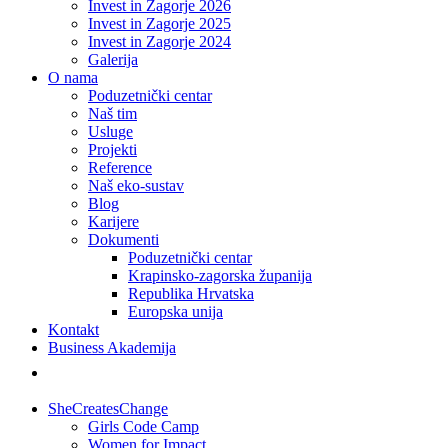
Invest in Zagorje 2026
Invest in Zagorje 2025
Invest in Zagorje 2024
Galerija
O nama
Poduzetnički centar
Naš tim
Usluge
Projekti
Reference
Naš eko-sustav
Blog
Karijere
Dokumenti
Poduzetnički centar
Krapinsko-zagorska županija
Republika Hrvatska
Europska unija
Kontakt
Business Akademija
SheCreatesChange
Girls Code Camp
Women for Impact