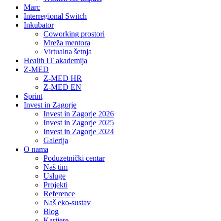
Marc
Interregional Switch
Inkubator
Coworking prostori
Mreža mentora
Virtualna šetnja
Health IT akademija
Z-MED
Z-MED HR
Z-MED EN
Sprint
Invest in Zagorje
Invest in Zagorje 2026
Invest in Zagorje 2025
Invest in Zagorje 2024
Galerija
O nama
Poduzetnički centar
Naš tim
Usluge
Projekti
Reference
Naš eko-sustav
Blog
Karijere