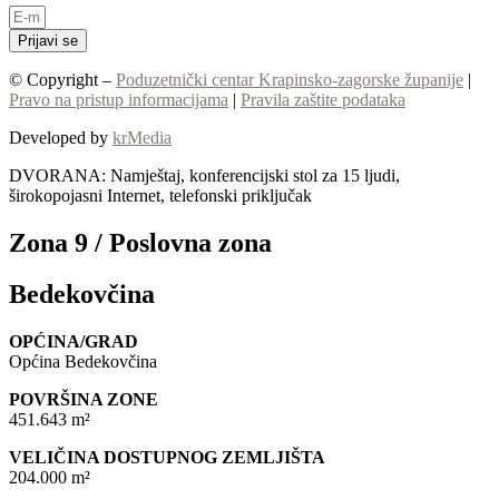
Prijavi se
© Copyright –
Poduzetnički centar Krapinsko-zagorske županije
|
Pravo na pristup informacijama
|
Pravila zaštite podataka
Developed by
krMedia
DVORANA: Namještaj, konferencijski stol za 15 ljudi,
širokopojasni Internet, telefonski priključak
Zona 9 / Poslovna zona
Bedekovčina
OPĆINA/GRAD
Općina Bedekovčina
POVRŠINA ZONE
451.643 m²
VELIČINA DOSTUPNOG ZEMLJIŠTA
204.000 m²