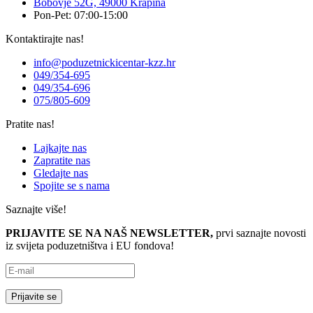
Bobovje 52G, 49000 Krapina
Pon-Pet: 07:00-15:00
Kontaktirajte nas!
info@poduzetnickicentar-kzz.hr
049/354-695
049/354-696
075/805-609
Pratite nas!
Lajkajte nas
Zapratite nas
Gledajte nas
Spojite se s nama
Saznajte više!
PRIJAVITE SE NA NAŠ NEWSLETTER,
prvi saznajte novosti
iz svijeta poduzetništva i EU fondova!