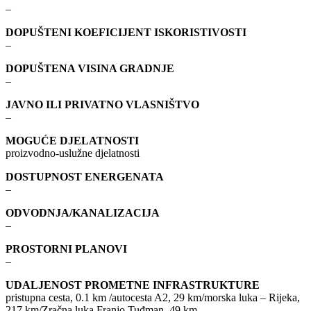
–
DOPUŠTENI KOEFICIJENT ISKORISTIVOSTI
–
DOPUŠTENA VISINA GRADNJE
–
JAVNO ILI PRIVATNO VLASNIŠTVO
–
MOGUĆE DJELATNOSTI
proizvodno-uslužne djelatnosti
DOSTUPNOST ENERGENATA
–
ODVODNJA/KANALIZACIJA
–
PROSTORNI PLANOVI
–
UDALJENOST PROMETNE INFRASTRUKTURE
pristupna cesta, 0.1 km /autocesta A2, 29 km/morska luka – Rijeka,
217 km/Zračna luka Franjo Tuđman, 49 km