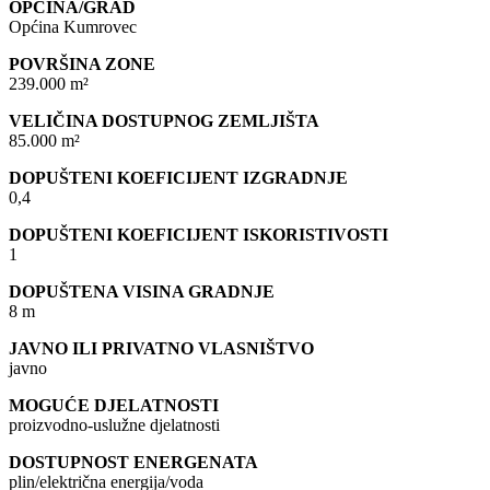
OPĆINA/GRAD
Općina Kumrovec
POVRŠINA ZONE
239.000 m²
VELIČINA DOSTUPNOG ZEMLJIŠTA
85.000 m²
DOPUŠTENI KOEFICIJENT IZGRADNJE
0,4
DOPUŠTENI KOEFICIJENT ISKORISTIVOSTI
1
DOPUŠTENA VISINA GRADNJE
8 m
JAVNO ILI PRIVATNO VLASNIŠTVO
javno
MOGUĆE DJELATNOSTI
proizvodno-uslužne djelatnosti
DOSTUPNOST ENERGENATA
plin/električna energija/voda