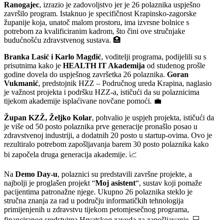
Ranogajec
, izrazio je zadovoljstvo jer je 26 polaznika uspješno
završilo program. Istaknuo je specifičnost Krapinsko-zagorske
županije koja, unatoč malom prostoru, ima izvrsne bolnice s
potrebom za kvalificiranim kadrom, što čini ove stručnjake
budućnošću zdravstvenog sustava. 🏥
Branka Lasić i Karlo Magdić
, voditelji programa, podijelili su s
prisutnima kako je
HEALTH IT Akademija
od studenog prošle
godine dovela do uspješnog završetka 26 polaznika.
Goran
Vukmanić
, predstojnik HZZ – Područnog ureda Krapina, naglasio
je važnost projekta i podršku HZZ-a, ističući da su polaznicima
tijekom akademije isplaćivane novčane pomoći. 💼
Župan KZŽ, Željko Kolar
, pohvalio je uspjeh projekta, ističući da
je više od 50 posto polaznika prve generacije pronašlo posao u
zdravstvenoj industriji, a dodatnih 20 posto u startup-ovima. Ovo je
rezultiralo potrebom zapošljavanja barem 30 posto polaznika kako
bi započela druga generacija akademije. 📈
Na
Demo Day-u
, polaznici su predstavili završne projekte, a
najbolji je proglašen projekt “
Moj asistent
“, sustav koji pomaže
pacijentima patronažne njege. Ukupno 26 polaznika steklo je
stručna znanja za rad u području informatičkih tehnologija
primijenjenih u zdravstvu tijekom petomjesečnog programa,
financiranog sredstvima Hrvatskog zavoda za zapošljavanje. 💻