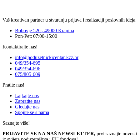
Vaš kreativan partner u stvaranju prijava i realizaciji poslovnih ideja.
Bobovje 52G, 49000 Krapina
Pon-Pet: 07:00-15:00
Kontaktirajte nas!
info@poduzetnickicentar-kzz.hr
049/354-695
049/354-696
075/805-609
Pratite nas!
Lajkajte nas
Zapratite nas
Gledajte nas
Spojite se s nama
Saznajte više!
PRIJAVITE SE NA NAŠ NEWSLETTER,
prvi saznajte novosti
iz svijeta poduzetništva i EU fondova!