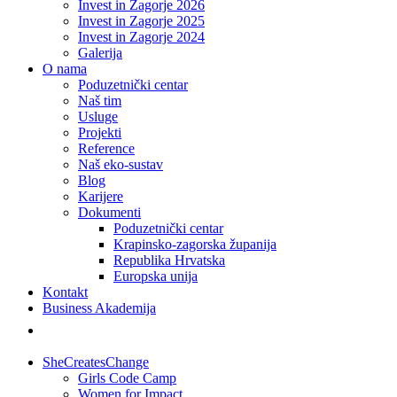
Invest in Zagorje 2026
Invest in Zagorje 2025
Invest in Zagorje 2024
Galerija
O nama
Poduzetnički centar
Naš tim
Usluge
Projekti
Reference
Naš eko-sustav
Blog
Karijere
Dokumenti
Poduzetnički centar
Krapinsko-zagorska županija
Republika Hrvatska
Europska unija
Kontakt
Business Akademija
SheCreatesChange
Girls Code Camp
Women for Impact