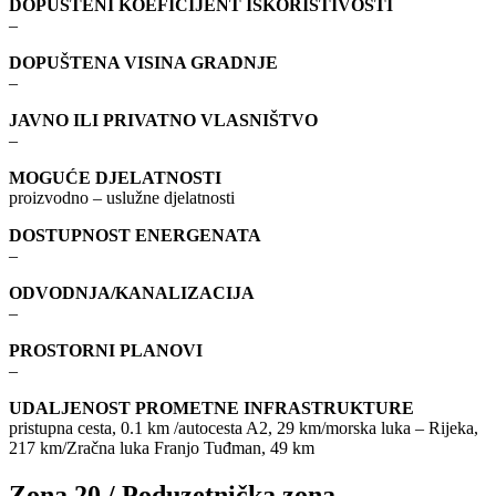
DOPUŠTENI KOEFICIJENT ISKORISTIVOSTI
–
DOPUŠTENA VISINA GRADNJE
–
JAVNO ILI PRIVATNO VLASNIŠTVO
–
MOGUĆE DJELATNOSTI
proizvodno – uslužne djelatnosti
DOSTUPNOST ENERGENATA
–
ODVODNJA/KANALIZACIJA
–
PROSTORNI PLANOVI
–
UDALJENOST PROMETNE INFRASTRUKTURE
pristupna cesta, 0.1 km /autocesta A2, 29 km/morska luka – Rijeka,
217 km/Zračna luka Franjo Tuđman, 49 km
Zona 20 / Poduzetnička zona