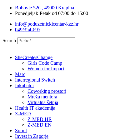
Idi
Bobovje 52G, 49000 Krapina
na
Ponedjeljak-Petak od 07:00 do 15:00
sadržaj
info@poduzetnickicentar-kzz.hr
049/354-695
Search
SheCreatesChange
Girls Code Camp
Women for Impact
Marc
Interregional Switch
Inkubator
Coworking prostori
Mreža mentora
Virtualna šetnja
Health IT akademija
Z-MED
Z-MED HR
Z-MED EN
Sprint
Invest in Zagorje