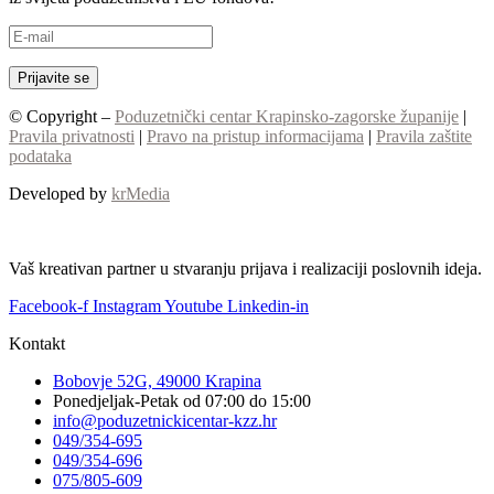
© Copyright –
Poduzetnički centar Krapinsko-zagorske županije
|
Pravila privatnosti
|
Pravo na pristup informacijama
|
Pravila zaštite
podataka
Developed by
krMedia
Vaš kreativan partner u stvaranju prijava i realizaciji poslovnih ideja.
Facebook-f
Instagram
Youtube
Linkedin-in
Kontakt
Bobovje 52G, 49000 Krapina
Ponedjeljak-Petak od 07:00 do 15:00
info@poduzetnickicentar-kzz.hr
049/354-695
049/354-696
075/805-609