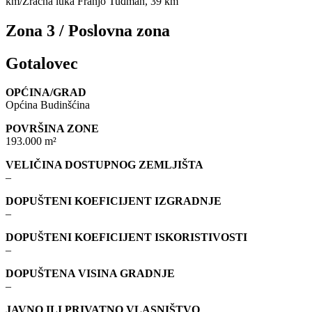
km/Zračna luka Franjo Tuđman, 39 km
Zona 3 / Poslovna zona
Gotalovec
OPĆINA/GRAD
Općina Budinšćina
POVRŠINA ZONE
193.000 m²
VELIČINA DOSTUPNOG ZEMLJIŠTA
–
DOPUŠTENI KOEFICIJENT IZGRADNJE
–
DOPUŠTENI KOEFICIJENT ISKORISTIVOSTI
–
DOPUŠTENA VISINA GRADNJE
–
JAVNO ILI PRIVATNO VLASNIŠTVO