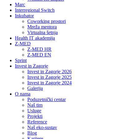
Marc
Interregional Switch
Inkubator
Coworking prostori
Mreža mentora
Virtualna šetnja
Health IT akademija
Z-MED
Z-MED HR
Z-MED EN
Sprint
Invest in Zagorje
Invest in Zagorje 2026
Invest in Zagorje 2025
Invest in Zagorje 2024
Galerija
O nama
Poduzetnički centar
Naš tim
Usluge
Projekti
Reference
Naš eko-sustav
Blog
Karijere