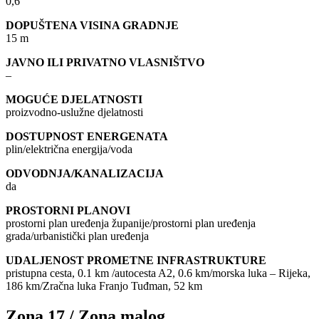
0,6
DOPUŠTENA VISINA GRADNJE
15 m
JAVNO ILI PRIVATNO VLASNIŠTVO
–
MOGUĆE DJELATNOSTI
proizvodno-uslužne djelatnosti
DOSTUPNOST ENERGENATA
plin/električna energija/voda
ODVODNJA/KANALIZACIJA
da
PROSTORNI PLANOVI
prostorni plan uređenja županije/prostorni plan uređenja
grada/urbanistički plan uređenja
UDALJENOST PROMETNE INFRASTRUKTURE
pristupna cesta, 0.1 km /autocesta A2, 0.6 km/morska luka – Rijeka,
186 km/Zračna luka Franjo Tuđman, 52 km
Zona 17 / Zona malog