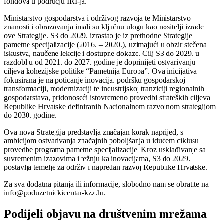
fondova u području IRI-ja.
Ministarstvo gospodarstva i održivog razvoja te Ministarstvo
znanosti i obrazovanja imali su ključnu ulogu kao nositelji izrade
ove Strategije. S3 do 2029. izrastao je iz prethodne Strategije
pametne specijalizacije (2016. – 2020.), uzimajući u obzir stečena
iskustva, naučene lekcije i dostupne dokaze. Cilj S3 do 2029. u
razdoblju od 2021. do 2027. godine je doprinijeti ostvarivanju
ciljeva kohezijske politike “Pametnija Europa”. Ova inicijativa
fokusirana je na poticanje inovacija, podršku gospodarskoj
transformaciji, modernizaciji te industrijskoj tranziciji regionalnih
gospodarstava, pridonoseći istovremeno provedbi strateških ciljeva
Republike Hrvatske definiranih Nacionalnom razvojnom strategijom
do 2030. godine.
Ova nova Strategija predstavlja značajan korak naprijed, s
ambicijom ostvarivanja značajnih poboljšanja u idućem ciklusu
provedbe programa pametne specijalizacije. Kroz usklađivanje sa
suvremenim izazovima i težnju ka inovacijama, S3 do 2029.
postavlja temelje za održiv i napredan razvoj Republike Hrvatske.
Za sva dodatna pitanja ili informacije, slobodno nam se obratite na
info@poduzetnickicentar-kzz.hr
.
Podijeli objavu na društvenim mrežama