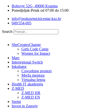
Idi
Bobovje 52G, 49000 Krapina
na
Ponedjeljak-Petak od 07:00 do 15:00
sadržaj
info@poduzetnickicentar-kzz.hr
049/354-695
Search
SheCreatesChange
Girls Code Camp
Women for Impact
Marc
Interregional Switch
Inkubator
Coworking prostori
Mreža mentora
Virtualna šetnja
Health IT akademija
Z-MED
Z-MED HR
Z-MED EN
Sprint
Invest in Zagorje