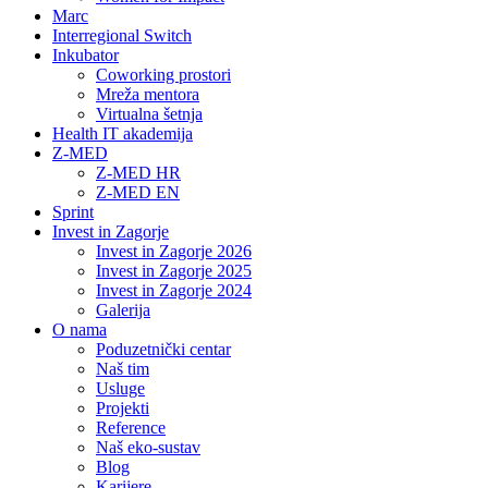
Marc
Interregional Switch
Inkubator
Coworking prostori
Mreža mentora
Virtualna šetnja
Health IT akademija
Z-MED
Z-MED HR
Z-MED EN
Sprint
Invest in Zagorje
Invest in Zagorje 2026
Invest in Zagorje 2025
Invest in Zagorje 2024
Galerija
O nama
Poduzetnički centar
Naš tim
Usluge
Projekti
Reference
Naš eko-sustav
Blog
Karijere