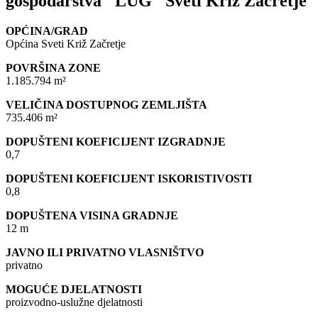
gospodarstva "LUG" Sveti Križ Začretje
OPĆINA/GRAD
Općina Sveti Križ Začretje
POVRŠINA ZONE
1.185.794 m²
VELIČINA DOSTUPNOG ZEMLJIŠTA
735.406 m²
DOPUŠTENI KOEFICIJENT IZGRADNJE
0,7
DOPUŠTENI KOEFICIJENT ISKORISTIVOSTI
0,8
DOPUŠTENA VISINA GRADNJE
12 m
JAVNO ILI PRIVATNO VLASNIŠTVO
privatno
MOGUĆE DJELATNOSTI
proizvodno-uslužne djelatnosti