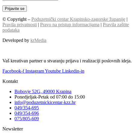
© Copyright –
Poduzetnički centar Krapinsko-zagorske županije
|
Pravila privatnosti
|
Pravo na pristup informacijama
|
Pravila zaštite
podataka
Developed by
krMedia
Vaš kreativan partner u stvaranju prijava i realizaciji poslovnih ideja.
Facebook-f
Instagram
Youtube
Linkedin-in
Kontakt
Bobovje 52G, 49000 Krapina
Ponedjeljak-Petak od 07:00 do 15:00
info@poduzetnickicentar-kzz.hr
049/354-695
049/354-696
075/805-609
Newsletter