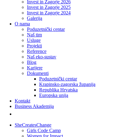
Invest in Zagorje 2026
Invest in Zagorje 2025
Invest in Zagorje 2024
Galerija
O nama
Poduzetnički centar
Naš tim
Usluge
Projekti
Reference
Naš eko-sustav
Blog
Karijere
Dokumenti
Poduzetnički centar
Krapinsko-zagorska županija
Republika Hrvatska
Europska unija
Kontakt
Business Akademija
SheCreatesChange
Girls Code Camp
Women for Impact