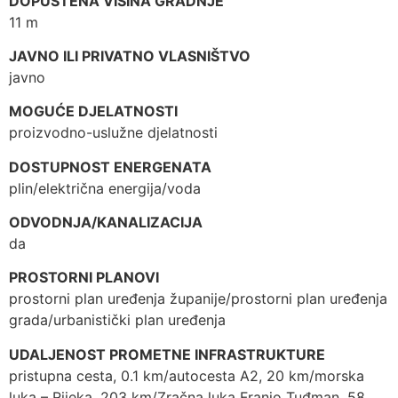
DOPUŠTENA VISINA GRADNJE
11 m
JAVNO ILI PRIVATNO VLASNIŠTVO
javno
MOGUĆE DJELATNOSTI
proizvodno-uslužne djelatnosti
DOSTUPNOST ENERGENATA
plin/električna energija/voda
ODVODNJA/KANALIZACIJA
da
PROSTORNI PLANOVI
prostorni plan uređenja županije/prostorni plan uređenja
grada/urbanistički plan uređenja
UDALJENOST PROMETNE INFRASTRUKTURE
pristupna cesta, 0.1 km/autocesta A2, 20 km/morska
luka – Rijeka, 203 km/Zračna luka Franjo Tuđman, 58