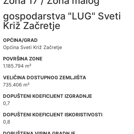
Zona 17 / Zona malog
gospodarstva "LUG" Sveti
Križ Začretje
OPĆINA/GRAD
Općina Sveti Križ Začretje
POVRŠINA ZONE
1.185.794 m²
VELIČINA DOSTUPNOG ZEMLJIŠTA
735.406 m²
DOPUŠTENI KOEFICIJENT IZGRADNJE
0,7
DOPUŠTENI KOEFICIJENT ISKORISTIVOSTI
0,8
DOPUŠTENA VISINA GRADNJE