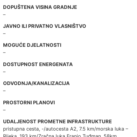
DOPUŠTENA VISINA GRADNJE
–
JAVNO ILI PRIVATNO VLASNIŠTVO
–
MOGUĆE DJELATNOSTI
–
DOSTUPNOST ENERGENATA
–
ODVODNJA/KANALIZACIJA
–
PROSTORNI PLANOVI
–
UDALJENOST PROMETNE INFRASTRUKTURE
pristupna cesta, -/autocesta A2, 7.5 km/morska luka –
Rijeka, 193 km/Zračna luka Franjo Tuđman, 58km