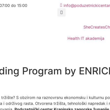
07:00 do 15:00
info@poduzetnickicentar
SheCreatesC
Health IT akademija
anding Program by ENRIC
čko tržište? S obzirom na raznovrsnu ekonomsku i kulturnu p
 i održivog rasta. Otvorena tržišta, tehnološki napredak i
slovanja.
Poduzetnički centar Krapinsko zagorske županije