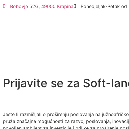
Bobovje 52G, 49000 Krapina
Ponedjeljak-Petak od 
Prijavite se za Soft-l
Jeste li razmišljali o proširenju poslovanja na južnoafri
pruža značajne mogućnosti za razvoj poslovanja, inovacija
povoljan ambijent za investicije i prilike za proširenje po