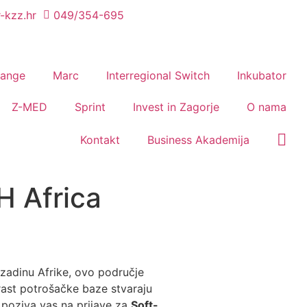
-kzz.hr
049/354-695
hange
Marc
Interregional Switch
Inkubator
Z-MED
Sprint
Invest in Zagorje
O nama
Kontakt
Business Akademija
H Africa
ozadinu Afrike, ovo područje
 rast potrošačke baze stvaraju
poziva vas na prijave za
Soft-