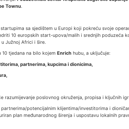
pe Townu
.
startupima sa sjedištem u Europi koji pokreću svoje opera
njedriti 10 europskih start-upova/malih i srednjih poduzeća k
 Južnoj Africi i šire.
 10 tjedana na bilo kojem
Enrich
hubu, a uključuje:
itorima, partnerima, kupcima i dionicima,
ura,
 razumijevanje poslovnog okruženja, propisa i ključnih igrač
 partnerima/potencijalnim klijentima/investitorima i dioniča
riran plan međunarodnog širenja i uspostavu lokalnih pravni