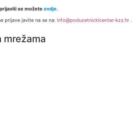
prijaviti se možete
ovdje.
 prijave javite na se na:
info@poduzetnickicentar-kzz.hr
.
im mrežama