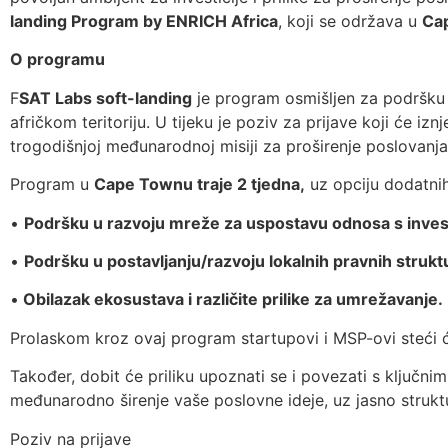
landing Program by ENRICH Africa
, koji se održava u
Ca
O programu
F
SAT Labs soft-landing
je program osmišljen za podršku 
afričkom teritoriju. U tijeku je poziv za prijave koji će iz
trogodišnjoj međunarodnoj misiji za proširenje poslovanja u
Program u
Cape Townu traje 2 tjedna,
uz opciju dodatnih
•
Podršku u razvoju mreže za uspostavu odnosa s invest
•
Podršku u postavljanju/razvoju lokalnih pravnih strukt
•
Obilazak ekosustava i različite prilike za umrežavanje.
Prolaskom kroz ovaj program startupovi i MSP-ovi steći će
Također, dobit će priliku upoznati se i povezati s ključnim
međunarodno širenje vaše poslovne ideje, uz jasno struktu
Poziv na prijave