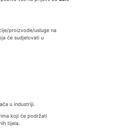
cije/proizvode/usluge na
oja će sudjelovati u
a u industriji.
rima koji će podržati
h tijela.