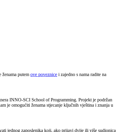
se ženama putem
ove poveznice
i zajedno s nama radite na
partnera INNO-SCI School of Programming. Projekt je podržan
 je omogućiti ženama stjecanje ključnih vještina i znanja u
 jednog zaposlenika koji, ako prijavi dvije ili više sudionica