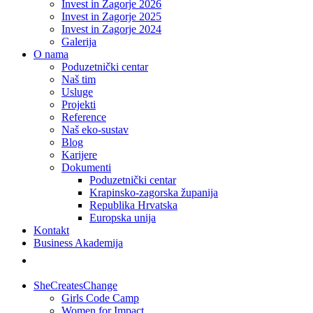
Invest in Zagorje 2026
Invest in Zagorje 2025
Invest in Zagorje 2024
Galerija
O nama
Poduzetnički centar
Naš tim
Usluge
Projekti
Reference
Naš eko-sustav
Blog
Karijere
Dokumenti
Poduzetnički centar
Krapinsko-zagorska županija
Republika Hrvatska
Europska unija
Kontakt
Business Akademija
SheCreatesChange
Girls Code Camp
Women for Impact