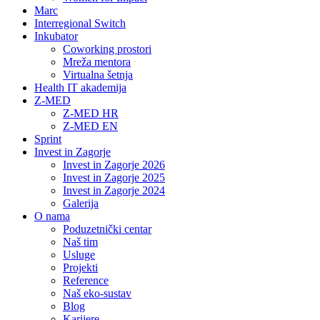
Marc
Interregional Switch
Inkubator
Coworking prostori
Mreža mentora
Virtualna šetnja
Health IT akademija
Z-MED
Z-MED HR
Z-MED EN
Sprint
Invest in Zagorje
Invest in Zagorje 2026
Invest in Zagorje 2025
Invest in Zagorje 2024
Galerija
O nama
Poduzetnički centar
Naš tim
Usluge
Projekti
Reference
Naš eko-sustav
Blog
Karijere