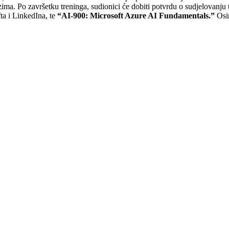
ma. Po završetku treninga, sudionici će dobiti potvrdu o sudjelovanju te ć
a i LinkedIna, te
“AI-900: Microsoft Azure AI Fundamentals.”
Osi