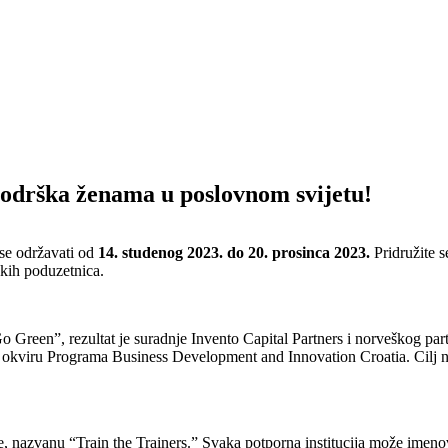
 Podrška ženama u poslovnom svijetu!
 se održavati od
14. studenog 2023. do 20. prosinca 2023.
Pridružite 
skih poduzetnica.
o Green”, rezultat je suradnje Invento Capital Partners i norveškog 
kviru Programa Business Development and Innovation Croatia. Cilj nam
nazvanu “Train the Trainers.” Svaka potporna institucija može imenovati