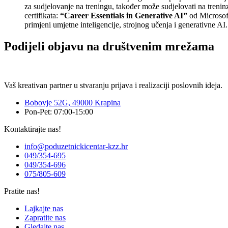
za sudjelovanje na treningu, također može sudjelovati na treninzi
certifikata:
“Career Essentials in Generative AI”
od Microsoft
primjeni umjetne inteligencije, strojnog učenja i generativne AI.
Podijeli objavu na društvenim mrežama
Vaš kreativan partner u stvaranju prijava i realizaciji poslovnih ideja.
Bobovje 52G, 49000 Krapina
Pon-Pet: 07:00-15:00
Kontaktirajte nas!
info@poduzetnickicentar-kzz.hr
049/354-695
049/354-696
075/805-609
Pratite nas!
Lajkajte nas
Zapratite nas
Gledajte nas