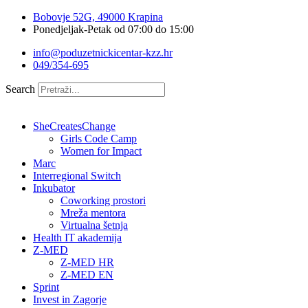
Idi
Bobovje 52G, 49000 Krapina
na
Ponedjeljak-Petak od 07:00 do 15:00
sadržaj
info@poduzetnickicentar-kzz.hr
049/354-695
Search
SheCreatesChange
Girls Code Camp
Women for Impact
Marc
Interregional Switch
Inkubator
Coworking prostori
Mreža mentora
Virtualna šetnja
Health IT akademija
Z-MED
Z-MED HR
Z-MED EN
Sprint
Invest in Zagorje