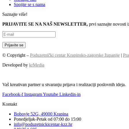
Spojite se s nama
Saznajte više!
PRIJAVITE SE NA NAŠ NEWSLETTER,
prvi saznajte novosti 
© Copyright –
Poduzetnički centar Krapinsko-zagorske županije
|
Pra
Developed by
krMedia
Vaš kreativan partner u stvaranju prijava i realizaciji poslovnih ideja.
Facebook-f
Instagram
Youtube
Linkedin-in
Kontakt
Bobovje 52G, 49000 Krapina
Ponedjeljak-Petak od 07:00 do 15:00
info@poduzetnickicentar-kzz.hr