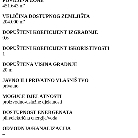
POVRŠINA ZONE
451.643 m²
VELIČINA DOSTUPNOG ZEMLJIŠTA
204.000 m²
DOPUŠTENI KOEFICIJENT IZGRADNJE
0,6
DOPUŠTENI KOEFICIJENT ISKORISTIVOSTI
1
DOPUŠTENA VISINA GRADNJE
20 m
JAVNO ILI PRIVATNO VLASNIŠTVO
privatno
MOGUĆE DJELATNOSTI
proizvodno-uslužne djelatnosti
DOSTUPNOST ENERGENATA
plin/električna energija/voda
ODVODNJA/KANALIZACIJA
–