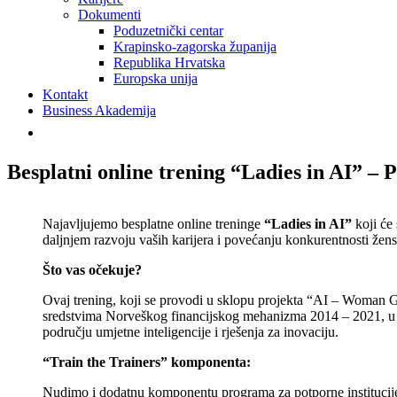
Dokumenti
Poduzetnički centar
Krapinsko-zagorska županija
Republika Hrvatska
Europska unija
Kontakt
Business Akademija
Besplatni online trening “Ladies in AI” –
Najavljujemo besplatne online treninge
“Ladies in AI”
koji će
daljnjem razvoju vaših karijera i povećanju konkurentnosti žen
Što vas očekuje?
Ovaj trening, koji se provodi u sklopu projekta “AI – Woman G
sredstvima Norveškog financijskog mehanizma 2014 – 2021, u o
području umjetne inteligencije i rješenja za inovaciju.
“Train the Trainers” komponenta:
Nudimo i dodatnu komponentu programa za potporne institucije, 