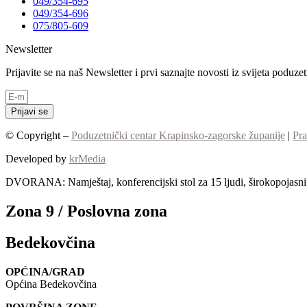
049/354-695
049/354-696
075/805-609
Newsletter
Prijavite se na naš Newsletter i prvi saznajte novosti iz svijeta poduz
Prijavi se
© Copyright –
Poduzetnički centar Krapinsko-zagorske županije
|
Pra
Developed by
krMedia
DVORANA: Namještaj, konferencijski stol za 15 ljudi, širokopojasni I
Zona 9 / Poslovna zona
Bedekovčina
OPĆINA/GRAD
Općina Bedekovčina