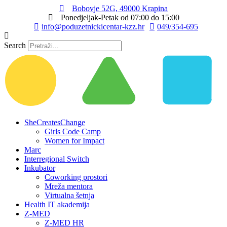
Idi
Bobovje 52G, 49000 Krapina
na
Ponedjeljak-Petak od 07:00 do 15:00
sadržaj
info@poduzetnickicentar-kzz.hr
049/354-695
Search
SheCreatesChange
Girls Code Camp
Women for Impact
Marc
Interregional Switch
Inkubator
Coworking prostori
Mreža mentora
Virtualna šetnja
Health IT akademija
Z-MED
Z-MED HR