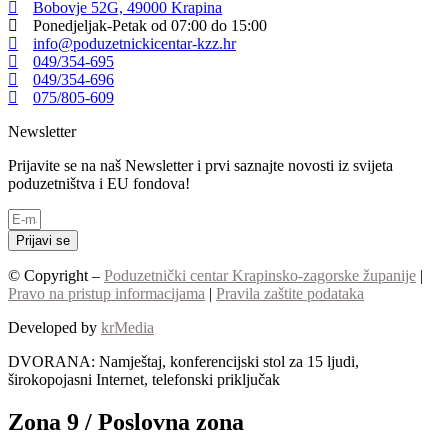
Bobovje 52G, 49000 Krapina
Ponedjeljak-Petak od 07:00 do 15:00
info@poduzetnickicentar-kzz.hr
049/354-695
049/354-696
075/805-609
Newsletter
Prijavite se na naš Newsletter i prvi saznajte novosti iz svijeta
poduzetništva i EU fondova!
Prijavi se
© Copyright –
Poduzetnički centar Krapinsko-zagorske županije
|
Pravo na pristup informacijama
|
Pravila zaštite podataka
Developed by
krMedia
DVORANA: Namještaj, konferencijski stol za 15 ljudi,
širokopojasni Internet, telefonski priključak
Zona 9 / Poslovna zona