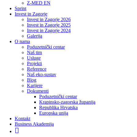
Z-MED EN
Sprint
Invest in Zagorje
Invest in Zagorje 2026
Invest in Zagorje 2025
Invest in Zagorje 2024
Galerija
O nama
Poduzetnički centar
Naš tim
Usluge
Projekti
Reference
Naš eko-sustav
Blog
Karijere
Dokumenti
Poduzetnički centar
Krapinsko-zagorska županija
Republika Hrvatska
Europska unija
Kontakt
Business Akademija