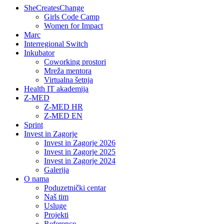
SheCreatesChange
Girls Code Camp
Women for Impact
Marc
Interregional Switch
Inkubator
Coworking prostori
Mreža mentora
Virtualna šetnja
Health IT akademija
Z-MED
Z-MED HR
Z-MED EN
Sprint
Invest in Zagorje
Invest in Zagorje 2026
Invest in Zagorje 2025
Invest in Zagorje 2024
Galerija
O nama
Poduzetnički centar
Naš tim
Usluge
Projekti
Reference