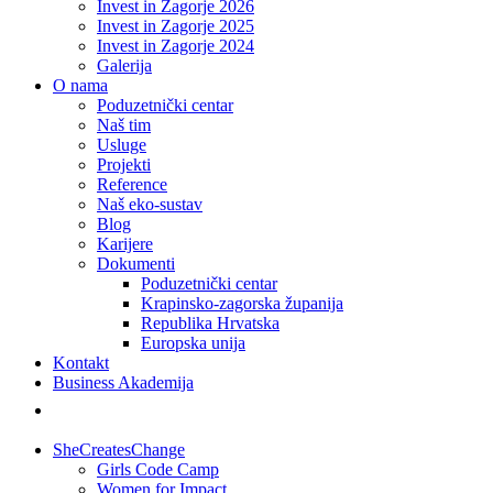
Invest in Zagorje 2026
Invest in Zagorje 2025
Invest in Zagorje 2024
Galerija
O nama
Poduzetnički centar
Naš tim
Usluge
Projekti
Reference
Naš eko-sustav
Blog
Karijere
Dokumenti
Poduzetnički centar
Krapinsko-zagorska županija
Republika Hrvatska
Europska unija
Kontakt
Business Akademija
SheCreatesChange
Girls Code Camp
Women for Impact