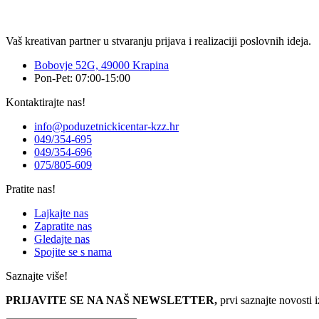
Vaš kreativan partner u stvaranju prijava i realizaciji poslovnih ideja.
Bobovje 52G, 49000 Krapina
Pon-Pet: 07:00-15:00
Kontaktirajte nas!
info@poduzetnickicentar-kzz.hr
049/354-695
049/354-696
075/805-609
Pratite nas!
Lajkajte nas
Zapratite nas
Gledajte nas
Spojite se s nama
Saznajte više!
PRIJAVITE SE NA NAŠ NEWSLETTER,
prvi saznajte novosti 