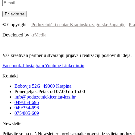
© Copyright –
Poduzetnički centar Krapinsko-zagorske županije
|
Pra
Developed by
krMedia
Vaš kreativan partner u stvaranju prijava i realizaciji poslovnih ideja.
Facebook-f
Instagram
Youtube
Linkedin-in
Kontakt
Bobovje 52G, 49000 Krapina
Ponedjeljak-Petak od 07:00 do 15:00
info@poduzetnickicentar-kzz.hr
049/354-695
049/354-696
075/805-609
Newsletter
Prijavite se na naš Newsletter i prvi saznajte novosti iz svijeta poduz