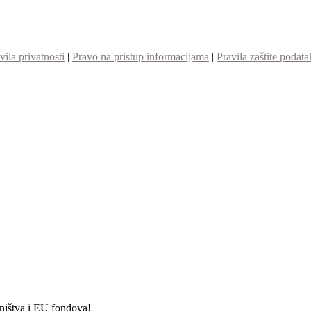
vila privatnosti
|
Pravo na pristup informacijama
|
Pravila zaštite podata
etništva i EU fondova!