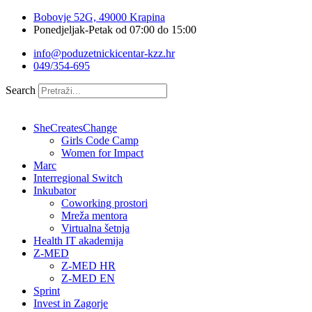
Idi
Bobovje 52G, 49000 Krapina
na
Ponedjeljak-Petak od 07:00 do 15:00
sadržaj
info@poduzetnickicentar-kzz.hr
049/354-695
Search
SheCreatesChange
Girls Code Camp
Women for Impact
Marc
Interregional Switch
Inkubator
Coworking prostori
Mreža mentora
Virtualna šetnja
Health IT akademija
Z-MED
Z-MED HR
Z-MED EN
Sprint
Invest in Zagorje