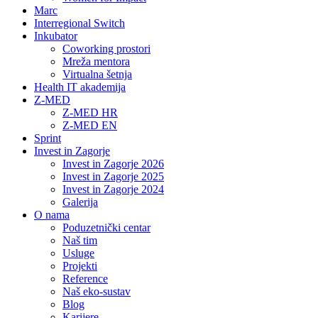
Marc
Interregional Switch
Inkubator
Coworking prostori
Mreža mentora
Virtualna šetnja
Health IT akademija
Z-MED
Z-MED HR
Z-MED EN
Sprint
Invest in Zagorje
Invest in Zagorje 2026
Invest in Zagorje 2025
Invest in Zagorje 2024
Galerija
O nama
Poduzetnički centar
Naš tim
Usluge
Projekti
Reference
Naš eko-sustav
Blog
Karijere