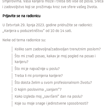
smjerovima. Vaša karijera može i treba biti više od posla. Sreća
i zadovoljstvo koji se prožimaju kroz sve sfere vašeg života.
Prijavite se na radionicu
U četvrtak 29. lipnja 2023. godine pridružite se radionici:
„Karijera u poduzetništvu“ od 10 do 14 sati.
Neke od tema radionice su:
Koliko sam zadovoljna/zadovoljan trenutnim poslom?
Što mi znači posao, kakav je moj pogled na posao i
karijeru?
Što mi je najvažnije u poslu?
Treba li mi promjena karijere?
Što doista želim u svom profesionalnom životu?
O kojim poslovima „sanjam“?
Kako izgleda moj „savršeni“ dan na poslu?
Koje su moje snage i jedinstvene sposobnosti?