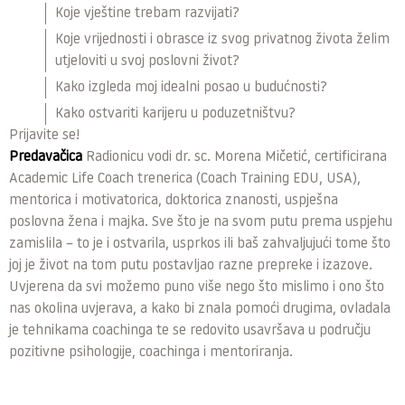
Koje vještine trebam razvijati?
Koje vrijednosti i obrasce iz svog privatnog života želim
utjeloviti u svoj poslovni život?
Kako izgleda moj idealni posao u budućnosti?
Kako ostvariti karijeru u poduzetništvu?
Prijavite se!
Predavačica
Radionicu vodi dr. sc. Morena Mičetić, certificirana
Academic Life Coach trenerica (Coach Training EDU, USA),
mentorica i motivatorica, doktorica znanosti, uspješna
poslovna žena i majka. Sve što je na svom putu prema uspjehu
zamislila – to je i ostvarila, usprkos ili baš zahvaljujući tome što
joj je život na tom putu postavljao razne prepreke i izazove.
Uvjerena da svi možemo puno više nego što mislimo i ono što
nas okolina uvjerava, a kako bi znala pomoći drugima, ovladala
je tehnikama coachinga te se redovito usavršava u području
pozitivne psihologije, coachinga i mentoriranja.