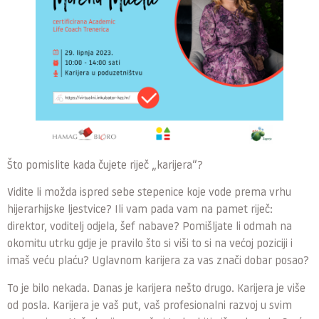
Što pomislite kada čujete riječ „karijera“?
Vidite li možda ispred sebe stepenice koje vode prema vrhu
hijerarhijske ljestvice? Ili vam pada vam na pamet riječ:
direktor, voditelj odjela, šef nabave? Pomišljate li odmah na
okomitu utrku gdje je pravilo što si viši to si na većoj poziciji i
imaš veću plaću? Uglavnom karijera za vas znači dobar posao?
To je bilo nekada. Danas je karijera nešto drugo. Karijera je više
od posla. Karijera je vaš put, vaš profesionalni razvoj u svim