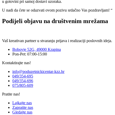
u gotovini pri samoj dostavi uzoraka.
U nadi da ćete se odazvati ovom pozivu srdačno Vas pozdravljam! “
Podijeli objavu na društvenim mrežama
Vaš kreativan partner u stvaranju prijava i realizaciji poslovnih ideja.
Bobovje 52G, 49000 Krapina
Pon-Pet: 07:00-15:00
Kontaktirajte nas!
info@poduzetnickicentar-kzz.hr
049/354-695
049/354-696
075/805-609
Pratite nas!
Lajkajte nas
Zapratite nas
Gledajte nas