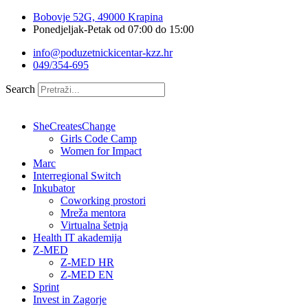
Idi
Bobovje 52G, 49000 Krapina
na
Ponedjeljak-Petak od 07:00 do 15:00
sadržaj
info@poduzetnickicentar-kzz.hr
049/354-695
Search
SheCreatesChange
Girls Code Camp
Women for Impact
Marc
Interregional Switch
Inkubator
Coworking prostori
Mreža mentora
Virtualna šetnja
Health IT akademija
Z-MED
Z-MED HR
Z-MED EN
Sprint
Invest in Zagorje