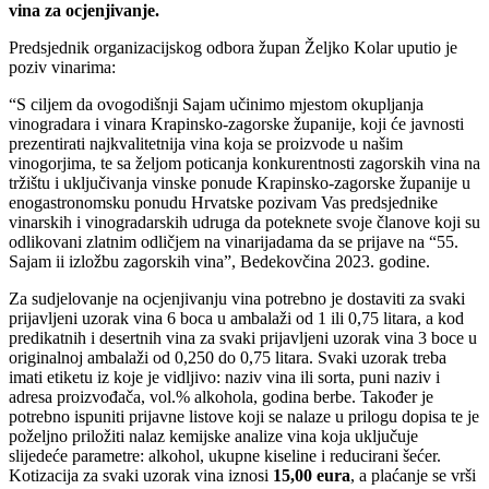
vina za ocjenjivanje.
Predsjednik organizacijskog odbora župan Željko Kolar uputio je
poziv vinarima:
“S ciljem da ovogodišnji Sajam učinimo mjestom okupljanja
vinogradara i vinara Krapinsko-zagorske županije, koji će javnosti
prezentirati najkvalitetnija vina koja se proizvode u našim
vinogorjima, te sa željom poticanja konkurentnosti zagorskih vina na
tržištu i uključivanja vinske ponude Krapinsko-zagorske županije u
enogastronomsku ponudu Hrvatske pozivam Vas predsjednike
vinarskih i vinogradarskih udruga da poteknete svoje članove koji su
odlikovani zlatnim odličjem na vinarijadama da se prijave na “55.
Sajam ii izložbu zagorskih vina”, Bedekovčina 2023. godine.
Za sudjelovanje na ocjenjivanju vina potrebno je dostaviti za svaki
prijavljeni uzorak vina 6 boca u ambalaži od 1 ili 0,75 litara, a kod
predikatnih i desertnih vina za svaki prijavljeni uzorak vina 3 boce u
originalnoj ambalaži od 0,250 do 0,75 litara. Svaki uzorak treba
imati etiketu iz koje je vidljivo: naziv vina ili sorta, puni naziv i
adresa proizvođača, vol.% alkohola, godina berbe. Također je
potrebno ispuniti prijavne listove koji se nalaze u prilogu dopisa te je
poželjno priložiti nalaz kemijske analize vina koja uključuje
slijedeće parametre: alkohol, ukupne kiseline i reducirani šećer.
Kotizacija za svaki uzorak vina iznosi
15,00 eura
, a plaćanje se vrši