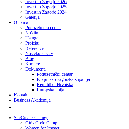
Invest in Zagorje 2026
Invest in Zagorje 2025
Invest in Zagorje 2024
Galerija
O nama
Poduzetnički centar
Naš tim
Usluge
Projekti
Reference
Naš eko-sustav
Blog
Karijere
Dokumenti
Poduzetnički centar
Krapinsko-zagorska županija
Republika Hrvatska
Europska unija
Kontakt
Business Akademija
SheCreatesChange
Girls Code Camp
Women for Impact