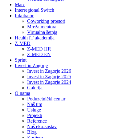
Marc
Interregional Switch
Inkubator
Coworking prostori
Mreža mentora
Virtualna šetnja
Health IT akademija
Z-MED
Z-MED HR
Z-MED EN
Sprint
Invest in Zagorje
Invest in Zagorje 2026
Invest in Zagorje 2025
Invest in Zagorje 2024
Galerija
O nama
Poduzetnički centar
Naš tim
Usluge
Projekti
Reference
Naš eko-sustav
Blog
Karijere