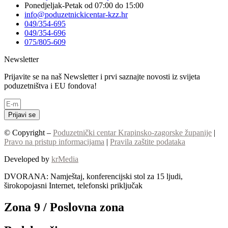
Ponedjeljak-Petak od 07:00 do 15:00
info@poduzetnickicentar-kzz.hr
049/354-695
049/354-696
075/805-609
Newsletter
Prijavite se na naš Newsletter i prvi saznajte novosti iz svijeta
poduzetništva i EU fondova!
Prijavi se
© Copyright –
Poduzetnički centar Krapinsko-zagorske županije
|
Pravo na pristup informacijama
|
Pravila zaštite podataka
Developed by
krMedia
DVORANA: Namještaj, konferencijski stol za 15 ljudi,
širokopojasni Internet, telefonski priključak
Zona 9 / Poslovna zona